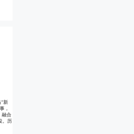
”新
事，
、融合
役。历