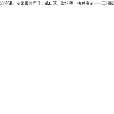
学被迫停课。专家紧急呼吁：戴口罩、勤洗手、接种疫苗——三招