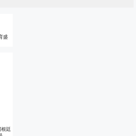
育盛
阿根廷
局——