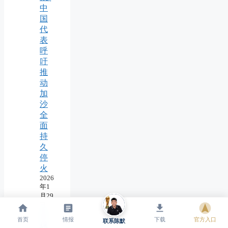
中
国
代
表
呼
吁
推
动
加
沙
全
面
持
久
停
火
2026
年1
月29
日
环
首页
情报
下载
官方入口
联系陈默
球