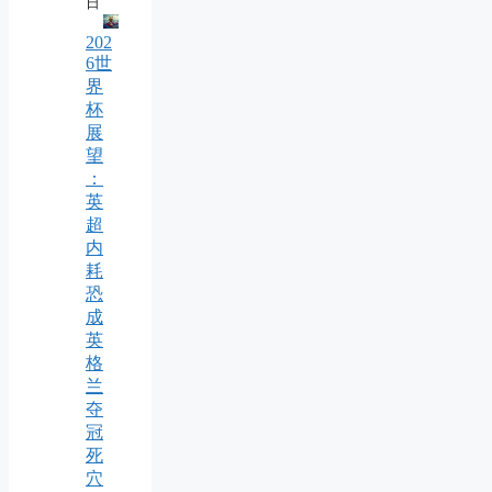
日
202
6世
界
杯
展
望
：
英
超
内
耗
恐
成
英
格
兰
夺
冠
死
穴