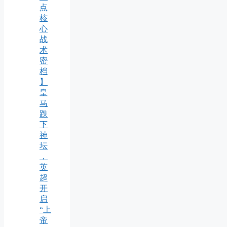
点
核
心
战
术
密
档
】
皇
马
跌
下
神
坛
，
英
超
开
启
“上
帝