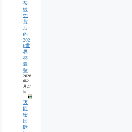
蒂
续
约
背
后
的
202
6世
界
杯
豪
赌
2026
年2
月27
日
迈
阿
密
国
际