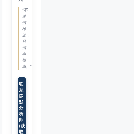
“不
迷
信
神
迹，
只
信
奉
概
率。”
联
系
陈
默
分
析
师
(获
取