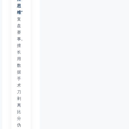
思
维”
复
盘
赛
事。
擅
长
用
数
据
手
术
刀
剥
离
比
分
伪