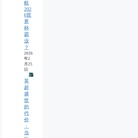
航
202
6世
界
杯
霸
业
？
2026
年2
月25
日
英
超
盛
世
的
代
价
：
当