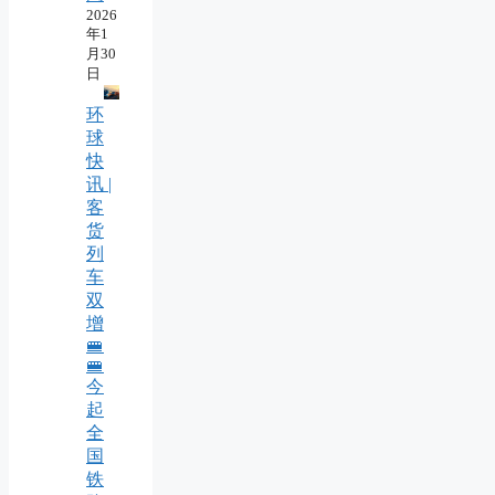
2026
年1
月30
日
环
球
快
讯 |
客
货
列
车
双
增
🚝
🚝
今
起
全
国
铁