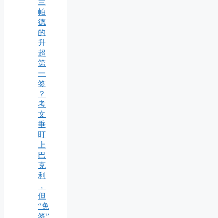
兰
帕
德
的
升
超
第
一
签
？
考
文
垂
盯
上
巴
克
利
，
但
“免
签”