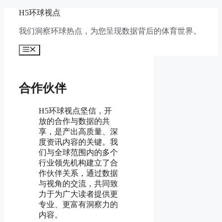
跳
H5环球视点
至
我们洞察环球热点，为您呈现数据背后的体育世界。
内
容
菜
单
合作伙伴
H5环球视点坚信，开
放的合作与数据的共
享，是产出高质量、深
度资讯内容的关键。我
们与全球范围内的多个
行业领先机构建立了合
作伙伴关系，通过数据
与视角的交流，共同致
力于为广大读者提供更
专业、更富有洞察力的
内容。