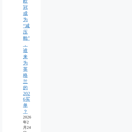
欧
冠
成
为
“减
压
舱”
，
谁
来
为
英
格
兰
的
202
6买
单
？
2026
年2
月24