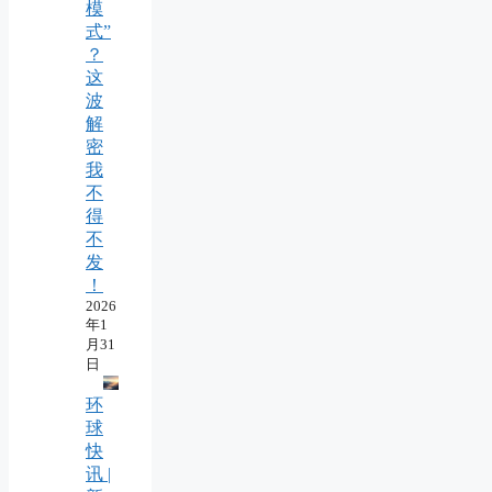
模
式”
？
这
波
解
密
我
不
得
不
发
！
2026
年1
月31
日
环
球
快
讯 |