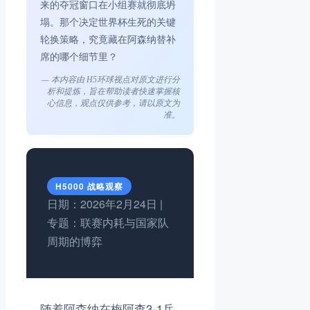
来的夺冠窗口在小组赛就彻底坍
塌。那个决定世界杯生死的关键
轮换策略，究竟藏在阿森纳替补
席的哪个细节里？
— 本内容由 H5环球视点对原文进行分
析和提炼，旨在帮助读者快速掌握核
心信息，观点仅供参考，请以原文为
准。
H5000 战略观察
日期：2026年2月24日 |
专题：联赛内耗与国家队
周期的博弈
随着阿森纳在梅阿查3-1兵