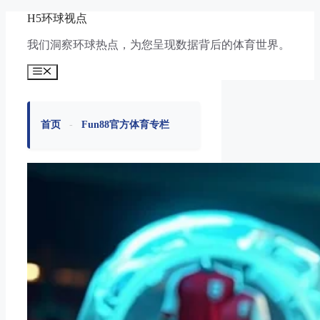
跳
H5环球视点
至
我们洞察环球热点，为您呈现数据背后的体育世界。
内
容
菜
单
首页
-
Fun88官方体育专栏