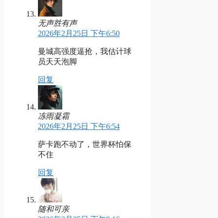
无声胜有声
2026年2月25日 下午6:50
曼城高强度逼抢，我估计球
员天天泡脚
回复
冻雨凝霜
2026年2月25日 下午6:54
萨卡跑不动了，世界杯怕保
不住
回复
随和可亲