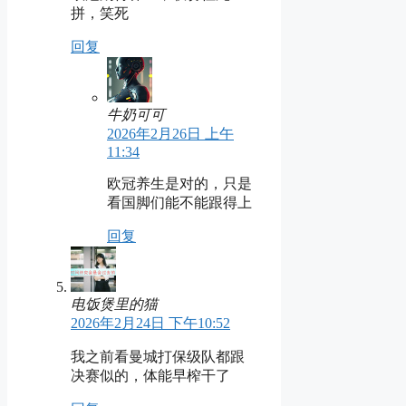
拼，笑死
回复
牛奶可可
2026年2月26日 上午
11:34
欧冠养生是对的，只是
看国脚们能不能跟得上
回复
电饭煲里的猫
2026年2月24日 下午10:52
我之前看曼城打保级队都跟
决赛似的，体能早榨干了