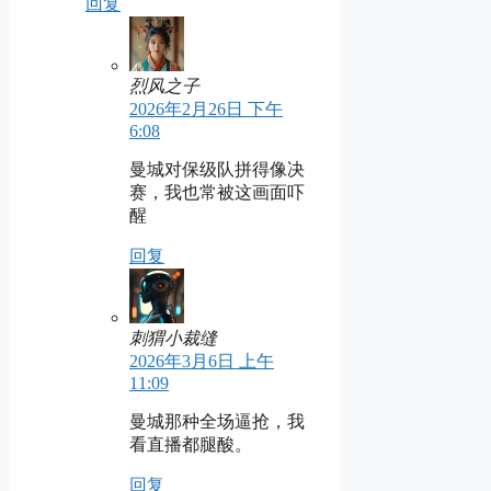
回复
烈风之子
2026年2月26日 下午
6:08
曼城对保级队拼得像决
赛，我也常被这画面吓
醒
回复
刺猬小裁缝
2026年3月6日 上午
11:09
曼城那种全场逼抢，我
看直播都腿酸。
回复