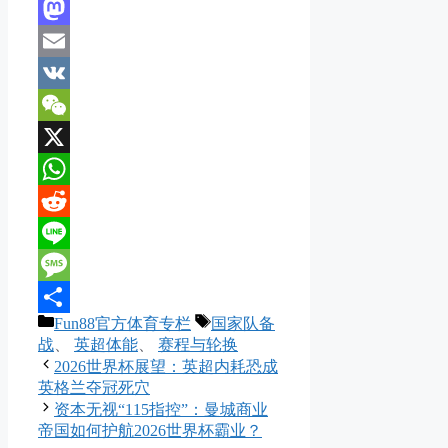
Facebook
Mastodon
Email
VK
WeChat
X
WhatsApp
Reddit
Line
Message
分
标
Fun88官方体育专栏
国家队备
分
类
签
战
、
英超体能
、
赛程与轮换
享
2026世界杯展望：英超内耗恐成
英格兰夺冠死穴
资本无视“115指控”：曼城商业
帝国如何护航2026世界杯霸业？