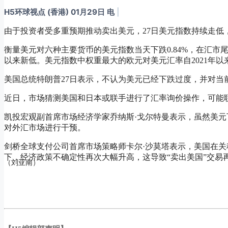
H5环球视点 (香港) 01月29日 电
|
由于投资者受多重预期推动卖出美元，27日美元指数持续走低
衡量美元对六种主要货币的美元指数当天下跌0.84%，在汇市尾市收
以来新低。美元指数中权重最大的欧元对美元汇率自2021年以来
美国总统特朗普27日表示，不认为美元已经下跌过度，并对当
近日，市场猜测美国和日本或联手进行了汇率询价操作，可能
凯投宏观副首席市场经济学家乔纳斯·戈尔特曼表示，虽然美
对外汇市场进行干预。
剑桥全球支付公司首席市场策略师卡尔·沙莫塔表示，美国在关
下，经济政策不确定性再次大幅升高，这导致“卖出美国”交易
（刘亚南）