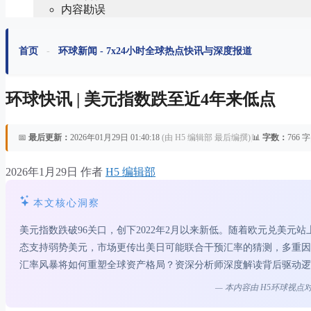
内容勘误
首页
-
环球新闻 - 7x24小时全球热点快讯与深度报道
环球快讯 | 美元指数跌至近4年来低点
📅
最后更新：
2026年01月29日 01:40:18
(由 H5 编辑部 最后编撰)
|
📊
字数：
766 字
2026年1月29日
作者
H5 编辑部
本文核心洞察
美元指数跌破96关口，创下2022年2月以来新低。随着欧元兑美元
态支持弱势美元，市场更传出美日可能联合干预汇率的猜测，多重因
汇率风暴将如何重塑全球资产格局？资深分析师深度解读背后驱动逻
— 本内容由 H5环球视