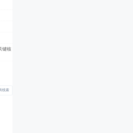
关键核
提供线索