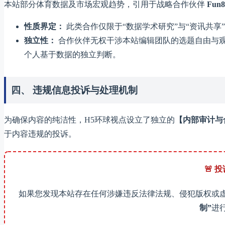
本站部分体育数据及市场宏观趋势，引用于战略合作伙伴
Fun
性质界定：
此类合作仅限于“数据学术研究”与“资讯共享
独立性：
合作伙伴无权干涉本站编辑团队的选题自由与
个人基于数据的独立判断。
四、 违规信息投诉与处理机制
为确保内容的纯洁性，H5环球视点设立了独立的
【内部审计与合规部 (
于内容违规的投诉。
🚨 
如果您发现本站存在任何涉嫌违反法律法规、侵犯版权或
制”
进