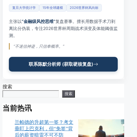
复旦大学统计学
15年全球建模
2026世界杯风向标
主张以
“金融级风控思维”
复盘赛事。擅长用数据手术刀剥
离比分伪装，专注2026世界杯周期战术演变及体能阈值监
测。
“不迷信神迹，只信奉概率。”
联系陈默分析师 (获取硬核复盘)
搜索
搜索
当前热讯
兰帕德的升超第一签？考文
垂盯上巴克利，但“免签”背
后的薪资暗雷不可不防