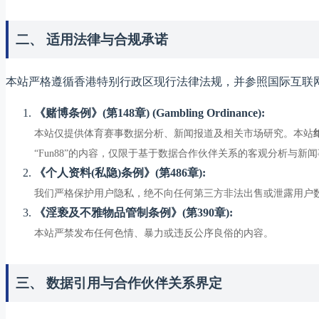
二、 适用法律与合规承诺
本站严格遵循香港特别行政区现行法律法规，并参照国际互联
《赌博条例》(第148章) (Gambling Ordinance):
本站仅提供体育赛事数据分析、新闻报道及相关市场研究。本站
“Fun88”的内容，仅限于基于数据合作伙伴关系的客观分析与新
《个人资料(私隐)条例》(第486章):
我们严格保护用户隐私，绝不向任何第三方非法出售或泄露用户
《淫亵及不雅物品管制条例》(第390章):
本站严禁发布任何色情、暴力或违反公序良俗的内容。
三、 数据引用与合作伙伴关系界定