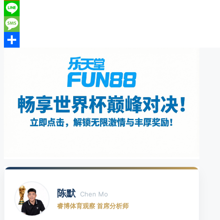
Reddit
Line
Message
分
享
陈默
Chen Mo
睿博体育观察 首席分析师