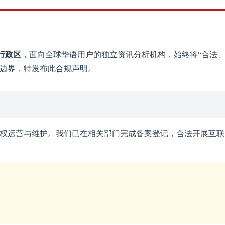
行政区
，面向全球华语用户的独立资讯分析机构，始终将“合法
营边界，特发布此合规声明。
权运营与维护。我们已在相关部门完成备案登记，合法开展互联