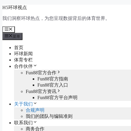
跳
H5环球视点
至
我们洞察环球热点，为您呈现数据背后的体育世界。
内
容
菜
单
菜单
首页
环球新闻
体育专栏
合作伙伴
Fun88官方合作
Fun88官方指南
Fun88官方入口
Fun88官方资讯
Fun88官方平台声明
关于我们
合规声明
我们的团队与编辑准则
联系我们
商务合作