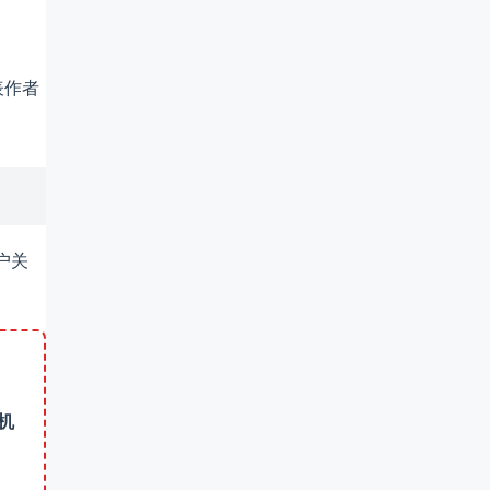
表作者
户关
机