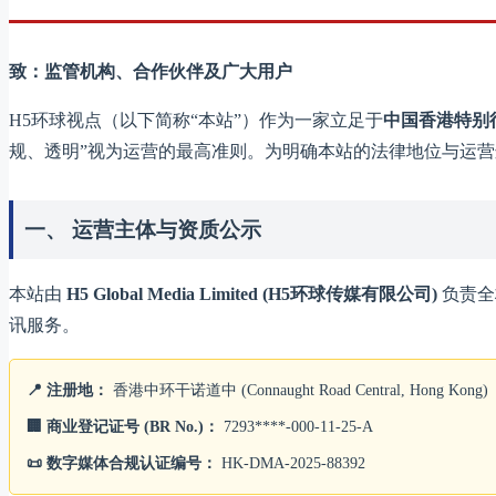
致：监管机构、合作伙伴及广大用户
H5环球视点（以下简称“本站”）作为一家立足于
中国香港特别
规、透明”视为运营的最高准则。为明确本站的法律地位与运
一、 运营主体与资质公示
本站由
H5 Global Media Limited (H5环球传媒有限公司)
负责全
讯服务。
📍 注册地：
香港中环干诺道中 (Connaught Road Central, Hong Kong)
🏢 商业登记证号 (BR No.)：
7293****-000-11-25-A
📜 数字媒体合规认证编号：
HK-DMA-2025-88392