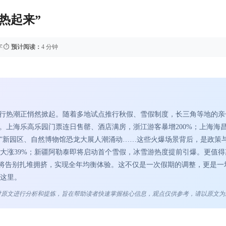
热起来”
字
|
⏱️
预计阅读：
4 分钟
出行热潮正悄然掀起。随着多地试点推行秋假、雪假制度，长三角等地的亲
。上海乐高乐园门票连日售罄、酒店满房，浙江游客暴增200%；上海海
城”新园区、自然博物馆恐龙大展人潮涌动……这些火爆场景背后，是政策
大涨39%；新疆阿勒泰即将启动首个雪假，冰雪游热度提前引爆。更值得
或将告别扎堆拥挤，实现全年均衡体验。这不仅是一次假期的调整，更是一
这里。
点对原文进行分析和提炼，旨在帮助读者快速掌握核心信息，观点仅供参考，请以原文为