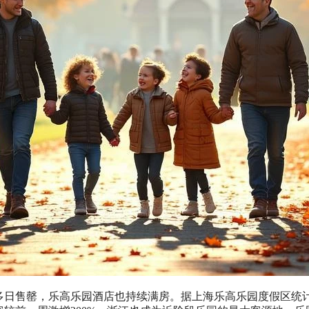
日售罄，乐高乐园酒店也持续满房。据上海乐高乐园度假区统