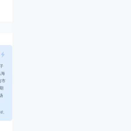
子
昌海
与市
期
场
准。