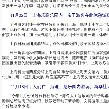
于11月中旬的一周浙江多座城市启动放“秋假”，乐园内浙江游
新推出一系列冬季主题活动，迎接来自长三角乃至全国的亲子
11月22日，上海乐高乐园内，亲子游客在此休憩游玩
宁波游客郭捷一家在秋假期间来到上海，她刚上小学二年级
季，此行性价比很高。游客不像旺季那样扎堆，但也有不少上
假接上双休日，加上天气晴朗，和家人到长三角走一走，体验
工作日秋游团成群结队，双休日和秋假时亲子客群络绎不绝
长三角多地秋假期间，上海海昌海洋公园接待江浙游客超6
满房，酒店营业收入同比增长超过四成。随着电影《疯狂动物城
园区推出新的配套活动，吸引亲子客群前来“打卡”。上海欢乐
上海科技馆两座分馆上海自然博物馆和上海天文馆内，前来
“龙吟九州·中国恐龙大展”热度居高不下；上海天文馆常态化
11月18日，人们在上海迪士尼乐园内游玩。新华社记
“今年11月份通过旅行社预订上海各大主题乐园的亲子客群人
游副总经理周卫红介绍，秋假还带动了研学游、文博游等主题
个传统淡季市场。