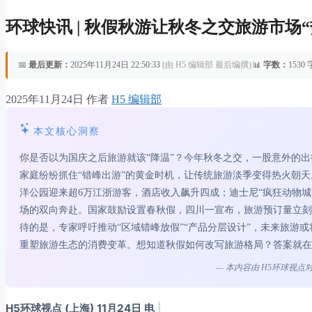
环球快讯 | 秋假秋游让秋冬之交旅游市场“
📅
最后更新：
2025年11月24日 22:50:33
(由 H5 编辑部 最后编撰)
|
📊
字数：
1530 
2025年11月24日
作者
H5 编辑部
本文核心洞察
你是否以为国庆之后旅游就该“降温”？今年秋冬之交，一股意外的
家庭纷纷抓住“错峰出游”的黄金时机，让传统旅游淡季变得热火朝天
洋公园迎来超6万江浙游客，酒店收入飙升四成；迪士尼“疯狂动物
场的双向奔赴。国家鼓励设置春秋假，四川一宣布，旅游预订量立刻
待的是，专家呼吁推动“区域错峰放假”“产品分层设计”，未来旅游
重塑旅游生态的消费变革。想知道秋假如何改写旅游格局？答案就在
— 本内容由 H5环球视
H5环球视点 (上海) 11月24日 电
|