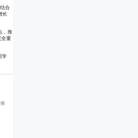
结合
增长
点，推
完全重
同学
何保