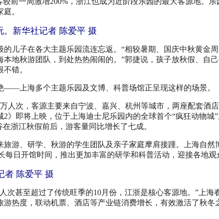
客较前一周激增200%，浙江也成为近阶段乐园的最大客源地。乐
家庭。
。新华社记者 陈爱平 摄
的儿子在各大主题乐园流连忘返。“相较暑期、国庆中秋黄金周
海本地秋游团队，到处热热闹闹的。”郭捷说，孩子放秋假、自己
很不错。
——上海多个主题乐园及文博、科普场馆正呈现这样的场景。
万人次，客源主要来自宁波、嘉兴、杭州等城市，两座配套酒店
2》即将上映，位于上海迪士尼乐园内的全球首个“疯狂动物城”
谷在浙江秋假前后，游客量同比增长了七成。
旅游、研学、秋游的学生团队及亲子家庭摩肩接踵。上海自然
延长每日开馆时间，推出更加丰富的研学和科普活动，迎接各地观
者 陈爱平 摄
次甚至超过了传统旺季的10月份，江浙是核心客源地。”上海
旅游热度，联动机票、酒店等产业链消费增长，有效激活了秋冬