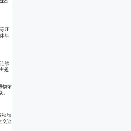
园还
等旺
休年
连续
主题
博物馆
众。
春秋旅
之交这