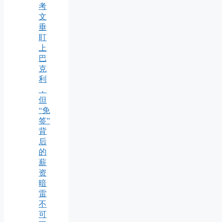
考
文
垂
盯
上
巴
克
利
，
但
“免
签”
背
后
的
薪
资
暗
雷
不
可