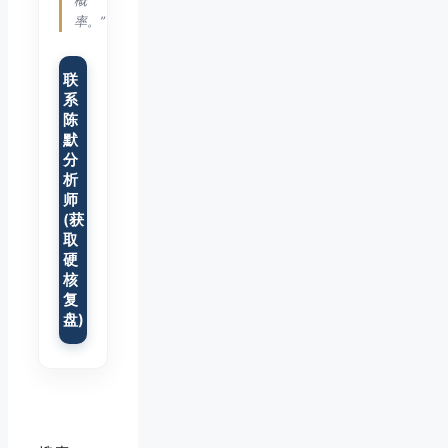
概
率。”
联
系
陈
默
分
析
师
(获
取
硬
核
复
盘)