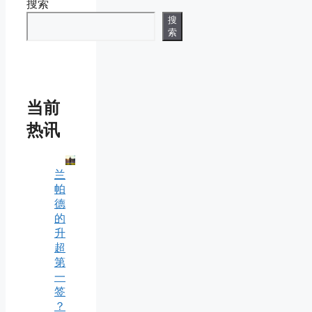
搜索
搜
索
当前
热讯
兰
帕
德
的
升
超
第
一
签
？