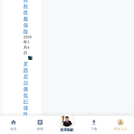
杯
终
极
保
险
2026
年3
月4
日
罗
西
尼
尔
痛
批
纪
律
性
：
切
首页
情报
下载
官方入口
联系陈默
尔