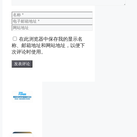
名
称
电
子
网
邮
站
在此浏览器中保存我的显示名
箱
地
称、邮箱地址和网站地址，以便下
地
址
次评论时使用。
址