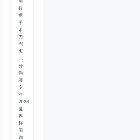
用
数
据
手
术
刀
剥
离
比
分
伪
装，
专
注
2026
世
界
杯
周
期