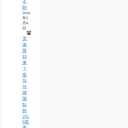
不
防
2026
年5
月4
日
克
洛
普
归
来
？
皇
马
与
德
国
队
的
202
6世
界