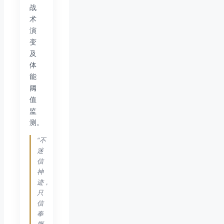
战
术
演
变
及
体
能
阈
值
监
测。
“不
迷
信
神
迹，
只
信
奉