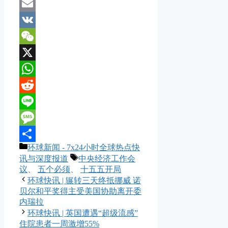
Mastodon
Email
VK
WeChat
X
WhatsApp
Reddit
Line
Message
分
环球新闻 - 7x24小时全球热点快
分
类
标
讯与深度报道
中央经济工作会
享
签
议
、
五个必须
、
十五五开局
环球快讯 | 辗转三天终抵挪威 诺
贝尔和平奖得主受美国协助离开委
内瑞拉
环球快讯 | 英国遭遇“超级流感”
住院患者一周激增55%