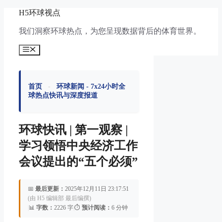
跳
H5环球视点
至
我们洞察环球热点，为您呈现数据背后的体育世界。
内
容
菜
单
首页
-
环球新闻 - 7x24小时全
球热点快讯与深度报道
环球快讯 | 第一观察 |
学习领悟中央经济工作
会议提出的“五个必须”
📅
最后更新：
2025年12月11日 23:17:51
(由 H5 编辑部 最后编撰)
|
📊
字数：
2226 字
|
⏱️
预计阅读：
6 分钟