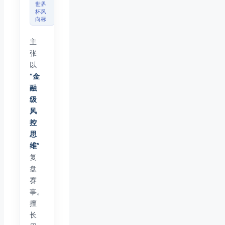
世界
杯风
向标
主
张
以
“金
融
级
风
控
思
维”
复
盘
赛
事。
擅
长