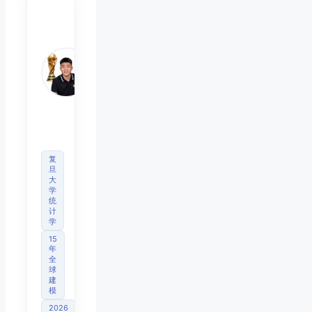
陈默
Chen
Mo
睿博
体育
观察
首席
分析
师
复
旦
大
学
统
计
学
15
年
全
球
建
模
2026