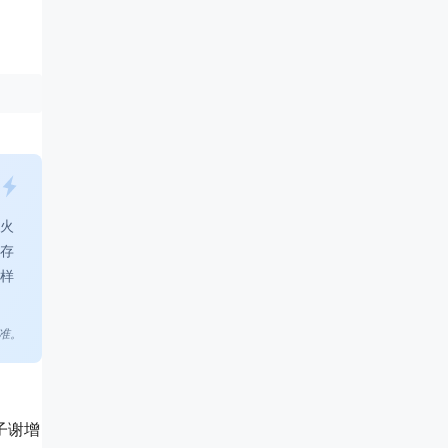
身火
存
怎样
准。
子谢增