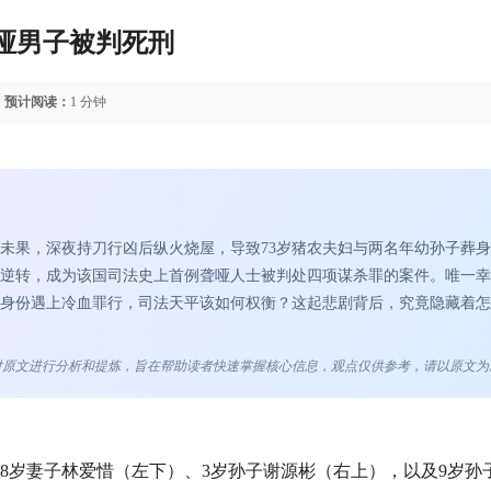
聋哑男子被判死刑
️
预计阅读：
1 分钟
未果，深夜持刀行凶后纵火烧屋，导致73岁猪农夫妇与两名年幼孙子葬
逆转，成为该国司法史上首例聋哑人士被判处四项谋杀罪的案件。唯一幸
疾身份遇上冷血罪行，司法天平该如何权衡？这起悲剧背后，究竟隐藏着
点对原文进行分析和提炼，旨在帮助读者快速掌握核心信息，观点仅供参考，请以原文为
68岁妻子林爱惜（左下）、3岁孙子谢源彬（右上），以及9岁孙