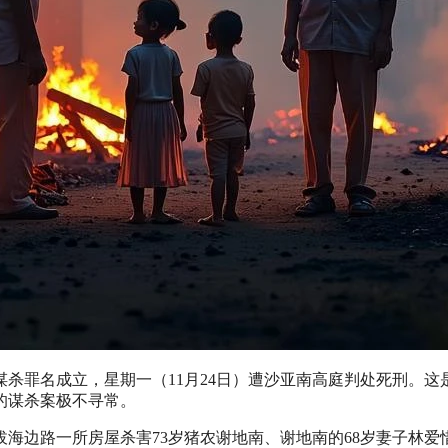
杀罪名成立，星期一（11月24日）遭沙亚南高庭判处死刑。这
的谋杀案极不寻常。
士拔海边路一所房屋杀害73岁猪农谢地南、谢地南的68岁妻子林爱