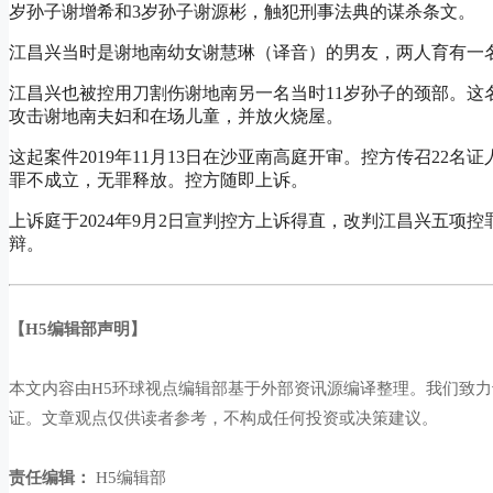
岁孙子谢增希和3岁孙子谢源彬，触犯刑事法典的谋杀条文。
江昌兴当时是谢地南幼女谢慧琳（译音）的男友，两人育有一
江昌兴也被控用刀割伤谢地南另一名当时11岁孙子的颈部。
攻击谢地南夫妇和在场儿童，并放火烧屋。
这起案件2019年11月13日在沙亚南高庭开审。控方传召22名
罪不成立，无罪释放。控方随即上诉。
上诉庭于2024年9月2日宣判控方上诉得直，改判江昌兴五项
辩。
【H5编辑部声明】
本文内容由H5环球视点编辑部基于外部资讯源编译整理。我们致
证。文章观点仅供读者参考，不构成任何投资或决策建议。
责任编辑：
H5编辑部