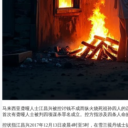
马来西亚聋哑人士江昌兴被控讨钱不成而纵火烧死祖孙四人的谋
首次有聋哑人士被判四项谋杀罪名成立。控方指涉及四条人命
控状指江昌兴2017年12月13日凌晨4时至5时，在雪兰莪丹绒