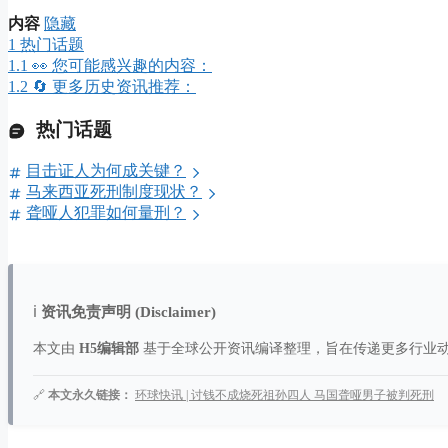
内容
隐藏
1
热门话题
1.1
👀 您可能感兴趣的内容：
1.2
🔄 更多历史资讯推荐：
热门话题
目击证人为何成关键？
马来西亚死刑制度现状？
聋哑人犯罪如何量刑？
ℹ️
资讯免责声明 (Disclaimer)
本文由
H5编辑部
基于全球公开资讯编译整理，旨在传递更多行业
🔗
本文永久链接：
环球快讯 | 讨钱不成烧死祖孙四人 马国聋哑男子被判死刑