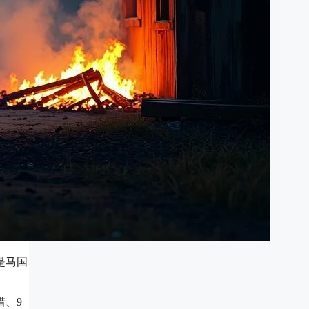
是马国
惜、9