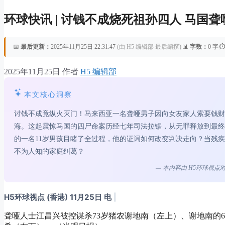
环球快讯 | 讨钱不成烧死祖孙四人 马国
📅
最后更新：
2025年11月25日 22:31:47
(由 H5 编辑部 最后编撰)
|
📊
字数：
0 字
|
⏱
2025年11月25日
作者
H5 编辑部
本文核心洞察
讨钱不成竟纵火灭门！马来西亚一名聋哑男子因向女友家人索要钱财
海。这起震惊马国的四尸命案历经七年司法拉锯，从无罪释放到最终
的一名11岁男孩目睹了全过程，他的证词如何改变判决走向？当残
不为人知的家庭纠葛？
— 本内容由 H5环球视
H5环球视点 (香港) 11月25日 电
|
聋哑人士江昌兴被控谋杀73岁猪农谢地南（左上）、谢地南的