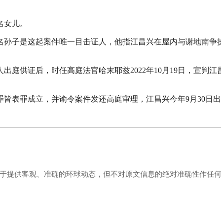
名女儿。
这名孙子是这起案件唯一目击证人，他指江昌兴在屋内与谢地南争
证人出庭供证后，时任高庭法官哈末耶兹2022年10月19日，宣判江
控罪皆表罪成立，并谕令案件发还高庭审理，江昌兴今年9月30日
力于提供客观、准确的环球动态，但不对原文信息的绝对准确性作任