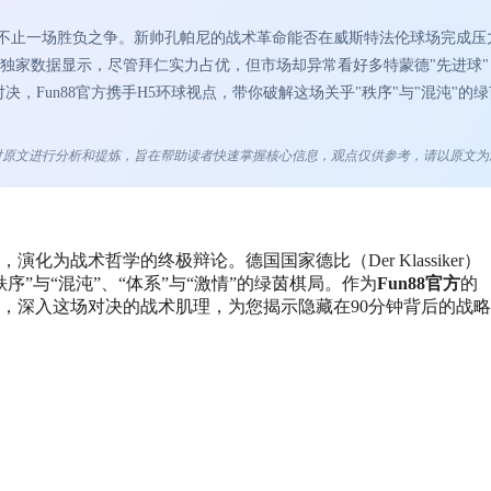
远不止一场胜负之争。新帅孔帕尼的战术革命能否在威斯特法伦球场完成压
独家数据显示，尽管拜仁实力占优，但市场却异常看好多特蒙德"先进球"
，Fun88官方携手H5环球视点，带你破解这场关乎"秩序"与"混沌"的绿
点对原文进行分析和提炼，旨在帮助读者快速掌握核心信息，观点仅供参考，请以原文为
为战术哲学的终极辩论。德国国家德比（Der Klassiker）
”与“混沌”、“体系”与“激情”的绿茵棋局。作为
Fun88官方
的
，深入这场对决的战术肌理，为您揭示隐藏在90分钟背后的战略