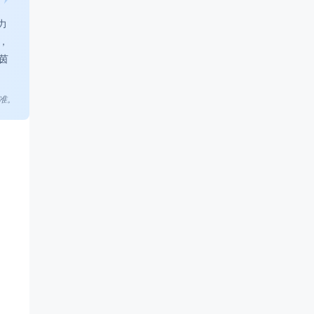
力
，
茵
准。