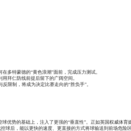
何在多特蒙德的“黄色浪潮”面前，完成压力测试。
利用拜仁防线前提后留下的广阔空间。
与反限制，将成为决定比赛走向的“胜负手”。
球优势的基础上，注入了更强的“垂直性”。正如英国权威体育
成控球后，能以更快的速度、更直接的方式将球输送到前场危险