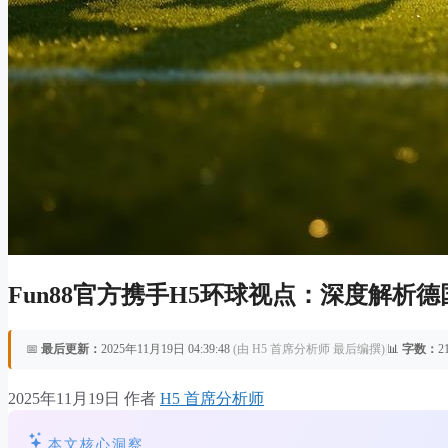
Fun88官方携手H5环球视点：深度解析
📅
最后更新：
2025年11月19日 04:39:48
(由 H5 首席分析师 最后编撰)
|
📊
字数：
2
2025年11月19日
作者
H5 首席分析师
本文核心洞察