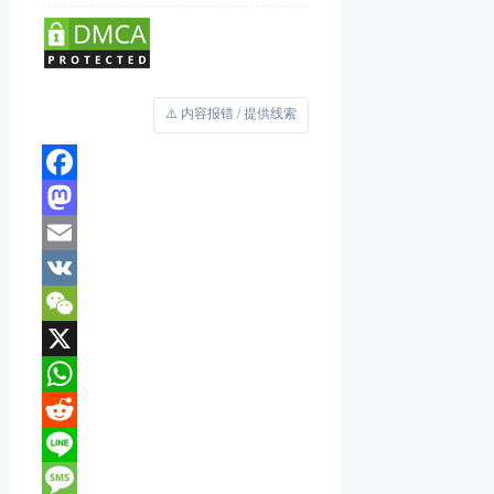
⚠️ 内容报错 / 提供线索
Facebook
Mastodon
Email
VK
WeChat
X
WhatsApp
Reddit
Line