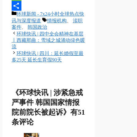
Message
分
环球新闻 - 7x24小时全球热点快
分
类
标
讯与深度报道
情报机构
、
渎职
享
签
案件
、
韩国政治
环球快讯 | 四中全会精神在基层
丨西藏那曲：雪域之城涌动绿色暖
流
环球快讯 | 四川：延长婚假至最
多25天 延长生育假90天
《环球快讯 | 涉紧急戒
严事件 韩国国家情报
院前院长被起诉》有51
条评论