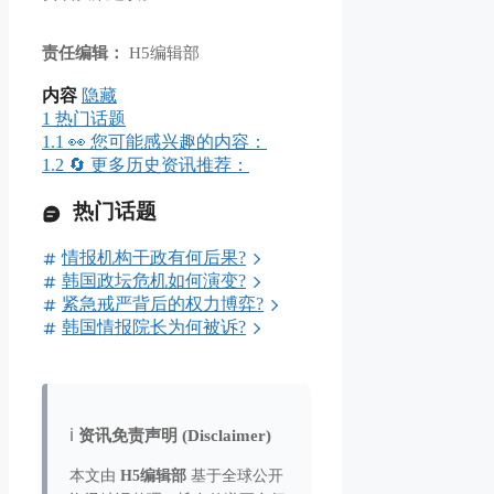
责任编辑：
H5编辑部
内容
隐藏
1
热门话题
1.1
👀 您可能感兴趣的内容：
1.2
🔄 更多历史资讯推荐：
热门话题
情报机构干政有何后果?
韩国政坛危机如何演变?
紧急戒严背后的权力博弈?
韩国情报院长为何被诉?
ℹ️
资讯免责声明 (Disclaimer)
本文由
H5编辑部
基于全球公开