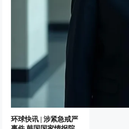
环球快讯 | 涉紧急戒严
事件 韩国国家情报院