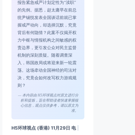
报告紧急戒严计划定性为“渎职”
的先例。据悉，赵太庸早在前总
统尹锡悦发表全国谈话前就已掌
握戒严动向，却选择沉默，究竟
背后有何隐情？此案不仅揭开权
力中枢与情报机构之间敏感的权
责边界，更引发公众对民主监督
机制的深刻质疑。随着调查深
入，韩国政局或将迎来新一轮震
荡。这场牵动全国神经的司法对
决，究竟会如何改写权力游戏规
则？
— 本内容由 H5环球视点对原文进行分
析和提炼，旨在帮助读者快速掌握核
心信息，观点仅供参考，请以原文为
准。
H5环球视点 (香港) 11月29日 电
|