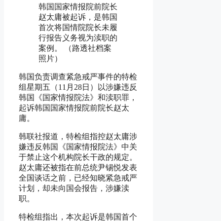
韩国国家情报院前院长
赵太庸被起诉，是韩国
首次将国情院院长未履
行报告义务视为渎职的
案例。 （路透社档案
照片）
韩国负责调查紧急戒严事件的特检
组星期五（11月28日）以涉嫌违反
韩国《国家情报院法》和渎职罪，
起诉韩国国家情报院前院长赵太
庸。
韩联社报道，特检组指控赵太庸涉
嫌违反韩国《国家情报院法》中关
于禁止这个机构院长干政的规定。
赵太庸还被指在前总统尹锡悦发表
全国谈话之前，已经知晓紧急戒严
计划，却未向国会报告，涉嫌渎
职。
特检组指出，本次起诉是韩国首个