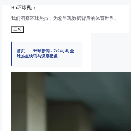
跳
H5环球视点
至
我们洞察环球热点，为您呈现数据背后的体育世界。
内
容
菜
单
首页
-
环球新闻 - 7x24小时全
球热点快讯与深度报道