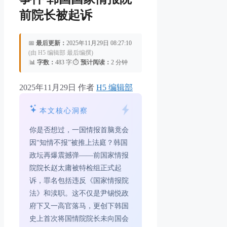
前院长被起诉
📅
最后更新：
2025年11月29日 08:27:10
(由 H5 编辑部 最后编撰)
|
📊
字数：
483 字
|
⏱️
预计阅读：
2 分钟
2025年11月29日
作者
H5 编辑部
本文核心洞察
你是否想过，一国情报首脑竟会
因“知情不报”被推上法庭？韩国
政坛再爆震撼弹——前国家情报
院院长赵太庸被特检组正式起
诉，罪名包括违反《国家情报院
法》和渎职。这不仅是尹锡悦政
府下又一高官落马，更创下韩国
史上首次将国情院院长未向国会