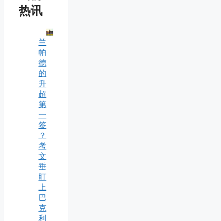
热讯
兰
帕
德
的
升
超
第
一
签
？
考
文
垂
盯
上
巴
克
利