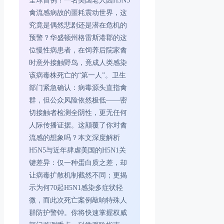
全球首例！一名美国老人因H5N5
禽流感病故的噩耗震动世界，这
究竟是偶然悲剧还是潜在危机的
预警？华盛顿州格雷斯港郡的这
位慢性病患者，在饲养后院家禽
时意外接触野鸟，竟成人类感染
该病毒株死亡的“第一人”。卫生
部门紧急确认：病毒源头直指禽
群，但公众风险依然极低——密
切接触者检测全阴性，更无任何
人际传播证据。这颠覆了你对禽
流感的想象吗？本文深度解析
H5N5与近年肆虐美国的H5N1关
键差异：仅一种蛋白质之差，却
让病毒扩散机制截然不同；更揭
示为何70起H5N1感染多症状轻
微，而此次死亡案例敲响特殊人
群防护警钟。你将快速掌握权威