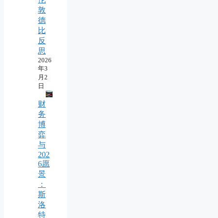
敦
德
比
反
思
2026
年3
月2
日
财
务
博
弈
与
202
6愿
景
：
斯
洛
特