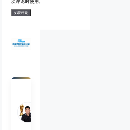
次评论时使用。
址
陈默
Chen
Mo
睿博
体育
观察
首席