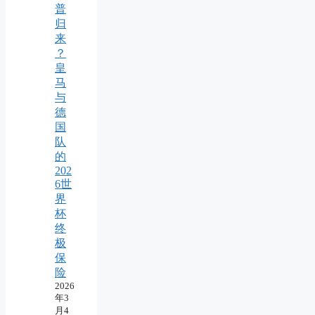
普
归
来
？
皇
马
与
德
国
队
的
202
6世
界
杯
终
极
保
险
2026
年3
月4