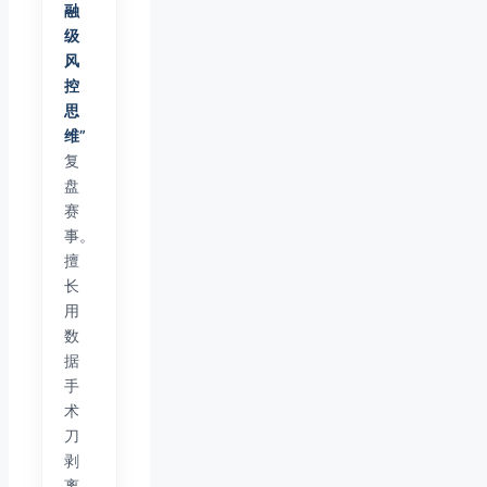
融
级
风
控
思
维”
复
盘
赛
事。
擅
长
用
数
据
手
术
刀
剥
离