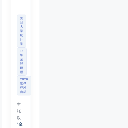
分析
师
复
旦
大
学
统
计
学
15
年
全
球
建
模
2026
世界
杯风
向标
主
张
以
“金