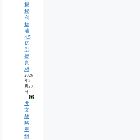
揭
秘
利
物
浦
4.5
亿
引
援
真
相
2026
年2
月28
日
尤
文
战
略
重
组