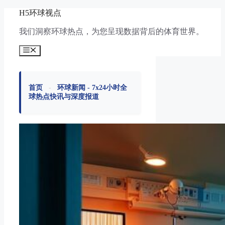
跳
H5环球视点
至
我们洞察环球热点，为您呈现数据背后的体育世界。
内
容
菜
单
首页
-
环球新闻 - 7x24小时全
球热点快讯与深度报道