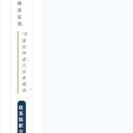
阈
值
监
测。
“不
迷
信
神
迹，
只
信
奉
概
率。”
联
系
陈
默
分