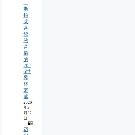
：
斯
帕
莱
蒂
续
约
背
后
的
202
6世
界
杯
豪
赌
2026
年2
月27
日
迈