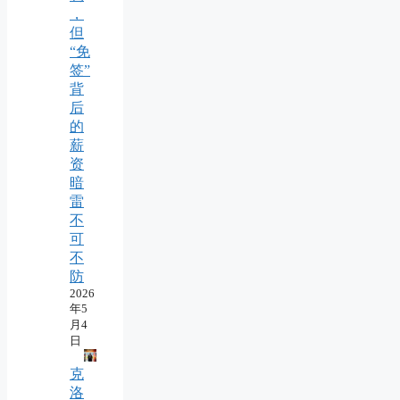
，
但
“免
签”
背
后
的
薪
资
暗
雷
不
可
不
防
2026
年5
月4
日
克
洛