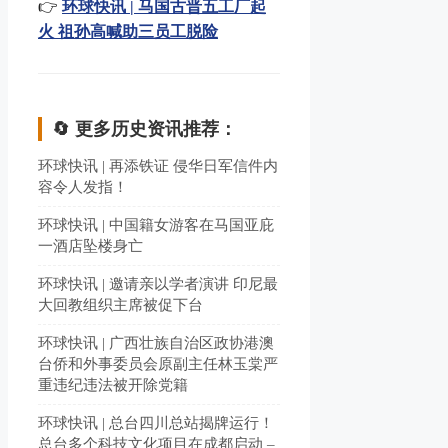
👉
环球快讯 | 马国古晋五工厂起
火 祖孙高喊助三员工脱险
🔄 更多历史资讯推荐：
环球快讯 | 再添铁证 侵华日军信件内
容令人发指！
环球快讯 | 中国籍女游客在马国亚庇
一酒店坠楼身亡
环球快讯 | 邀请亲以学者演讲 印尼最
大回教组织主席被促下台
环球快讯 | 广西壮族自治区政协港澳
台侨和外事委员会原副主任林玉棠严
重违纪违法被开除党籍
环球快讯 | 总台四川总站揭牌运行！
总台多个科技文化项目在成都启动 –