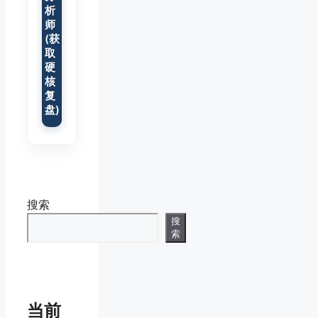
析
师
(获
取
硬
核
复
盘)
搜索
搜
索
当前