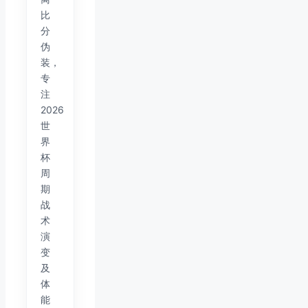
比
分
伪
装，
专
注
2026
世
界
杯
周
期
战
术
演
变
及
体
能