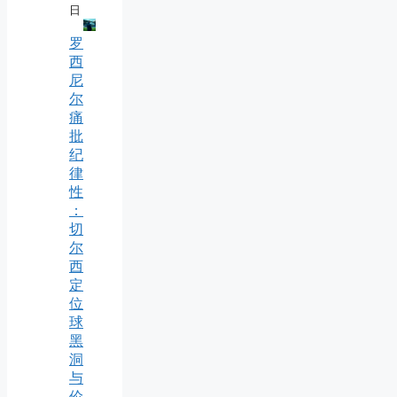
日
罗
西
尼
尔
痛
批
纪
律
性
：
切
尔
西
定
位
球
黑
洞
与
伦