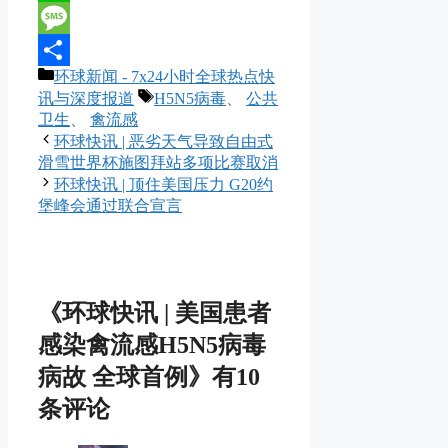
Line
Message
分
环球新闻 - 7x24小时全球热点快
分
类
标
讯与深度报道
H5N5病毒
、
公共
享
签
卫生
、
禽流感
环球快讯 | 恶劣天气导致自由式
滑雪世界杯施图拜站多项比赛取消
环球快讯 | 顶住美国压力 G20约
堡峰会通过联合宣言
《环球快讯 | 美国患者
感染禽流感H5N5病毒
病故 全球首例》有10
条评论