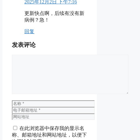
2025年12月2日 下午7:16
更新快点啊，后续有没有新
病例？急！
回复
发表评论
评
论
名
称
电
子
网
邮
站
在此浏览器中保存我的显示名
箱
地
称、邮箱地址和网站地址，以便下
地
址