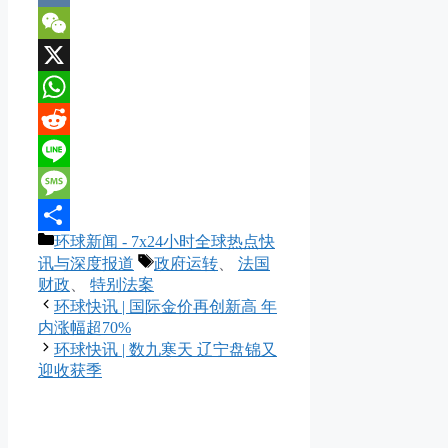
VK
WeChat
X
WhatsApp
Reddit
Line
Message
分
环球新闻 - 7x24小时全球热点快
分
类
标
讯与深度报道
政府运转
、
法国
享
签
财政
、
特别法案
环球快讯 | 国际金价再创新高 年
内涨幅超70%
环球快讯 | 数九寒天 辽宁盘锦又
迎收获季