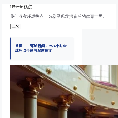
跳
H5环球视点
至
我们洞察环球热点，为您呈现数据背后的体育世界。
内
容
菜
单
首页
-
环球新闻 - 7x24小时全
球热点快讯与深度报道