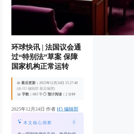
环球快讯 | 法国议会通
过“特别法”草案 保障
国家机构正常运转
📅
最后更新：
2025年12月24日 15:27:40
(由 H5 编辑部 最后编撰)
|
📊
字数：
683 字
|
⏱️
预计阅读：
2 分钟
2025年12月24日
作者
H5 编辑部
本文核心洞察