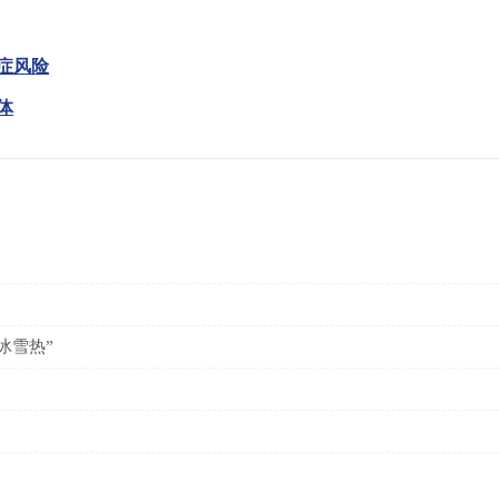
症风险
体
冰雪热”