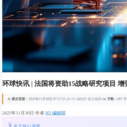
环球快讯 | 法国将资助15战略研究项目 
📅
最后更新：
2025年11月30日 07:27:25
(由 H5 编辑部 最后编撰)
|
📊
字数：
697 字
2025年11月30日
作者
H5 编辑部
本文核心洞察