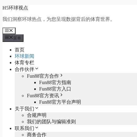
跳
H5环球视点
至
我们洞察环球热点，为您呈现数据背后的体育世界。
内
容
菜
单
菜单
首页
环球新闻
体育专栏
合作伙伴
Fun88官方合作
Fun88官方指南
Fun88官方入口
Fun88官方资讯
Fun88官方平台声明
关于我们
合规声明
我们的团队与编辑准则
联系我们
商务合作