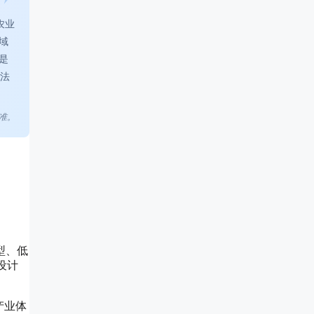
农业
域
是
法
准。
型、低
设计
产业体