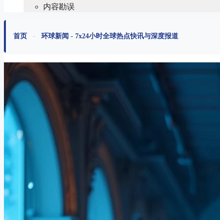
内容勘误
首页
-
环球新闻 - 7x24小时全球热点快讯与深度报道