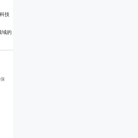
科技
领域的
何保