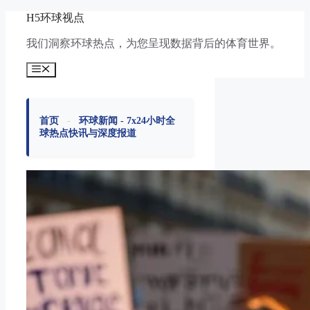
跳
H5环球视点
至
我们洞察环球热点，为您呈现数据背后的体育世界。
内
容
菜
单
首页
-
环球新闻 - 7x24小时全
球热点快讯与深度报道