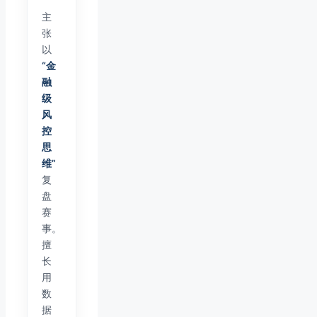
主
张
以
“金
融
级
风
控
思
维”
复
盘
赛
事。
擅
长
用
数
据