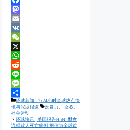
Facebook
Mastodon
Email
VK
WeChat
X
WhatsApp
Reddit
Line
Message
分
环球新闻 - 7x24小时全球热点快
分
类
标
讯与深度报道
反暴力
、
女权
、
享
签
社会运动
环球快讯 | 美国报告H5N5型禽
流感致人死亡病例 据信为全球首