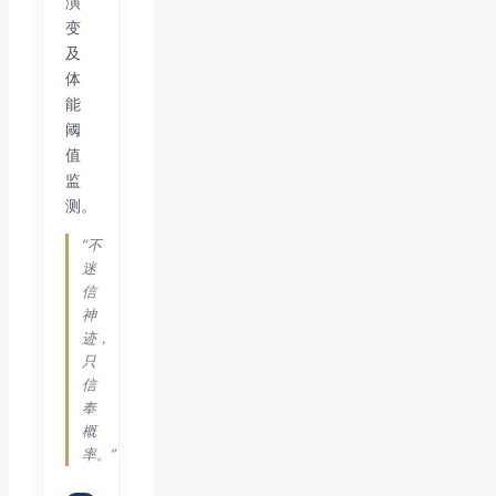
演
变
及
体
能
阈
值
监
测。
“不
迷
信
神
迹，
只
信
奉
概
率。”