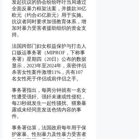
发起抗议的协会纷纷呼吁当局通过
全面反暴力框架法案，并拨款30亿
欧元（约合45亿新元）用于实施。
抗议者同时要求加强教育体系，增
加对暴力受害者援助组织的资金支
持。
法国跨部门妇女权益保护与打击人
口贩运事务署（MIPROF，下称事
务署）星期四（20日）公布的数据
显示，2023年至2024年，亲密伴侣
杀害女性案件激增11%，共有107
名女性死于伴侣或前伴侣之手。
事务署指出，每两分钟就有一名女
性遭受强奸、强奸未遂或性侵犯，
每23秒就发生一起性骚扰、猥亵暴
露或未经同意发送色情内容的事
件。
事务署估算，法国政府每年用于保
护家暴、性别暴力及性暴力受害者