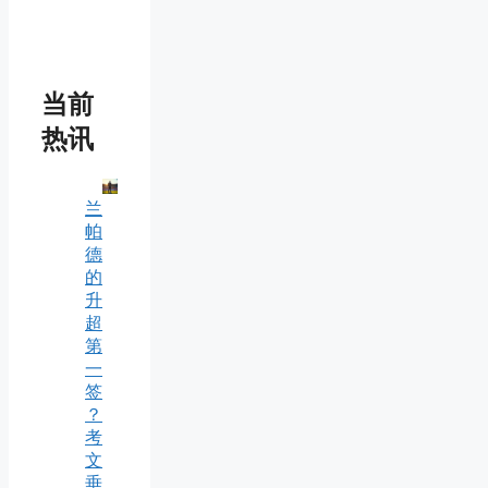
当前
热讯
兰
帕
德
的
升
超
第
一
签
？
考
文
垂