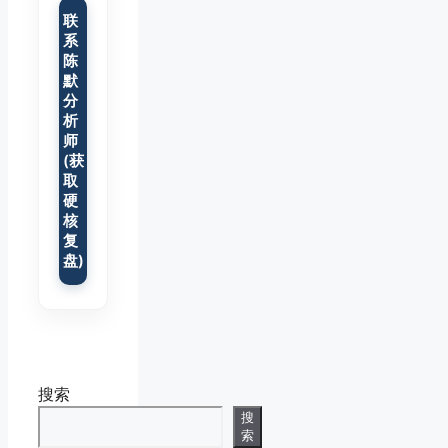
联
系
陈
默
分
析
师
(获
取
硬
核
复
盘)
搜索
搜
索