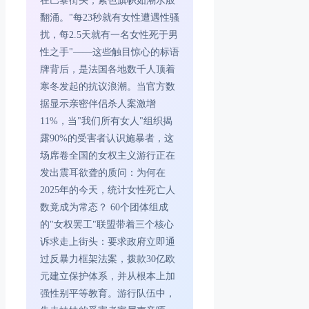
在巴黎街头，紫色旗帜如潮水般
翻涌。"每23秒就有女性遭遇性骚
扰，每2.5天就有一名女性死于男
性之手"——这些触目惊心的标语
牌背后，是法国各地数千人顶着
寒冬发起的抗议浪潮。当官方数
据显示亲密伴侣杀人案激增
11%，当"我们所有女人"组织揭
露90%的受害者认识施暴者，这
场席卷全国的女权主义游行正在
发出震耳欲聋的质问：为何在
2025年的今天，统计女性死亡人
数竟成为常态？ 60个团体组成
的"女权罢工"联盟带着三个核心
诉求走上街头：要求政府立即通
过反暴力框架法案，拨款30亿欧
元建立保护体系，并从根本上加
强性别平等教育。游行队伍中，