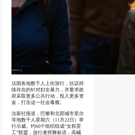
法国各地数千人上街游行，抗议持
续存在的针对妇女暴力，并要求政
府采取更多公共行动，投入更多资
金，打击这一社会毒瘤。
法新社报道，巴黎和北部城市里尔
等地数千人星期六（11月22日）举
行示威。约60个组织组成“女权罢
工”联盟，游行者挥舞标语，高喊