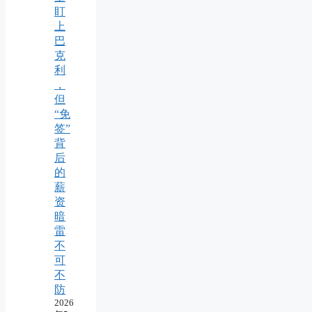
盯
上
巴
克
利
，
但
“免
签”
背
后
的
薪
资
暗
雷
不
可
不
防
2026