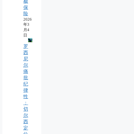
极
保
险
2026
年3
月4
日
罗
西
尼
尔
痛
批
纪
律
性
：
切
尔
西
定