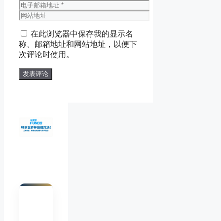
称
电
子
网
邮
站
在此浏览器中保存我的显示名
箱
地
称、邮箱地址和网站地址，以便下
地
址
次评论时使用。
址
陈默
Chen