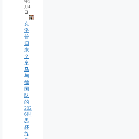
年5
月4
日
克
洛
普
归
来
？
皇
马
与
德
国
队
的
202
6世
界
杯
终