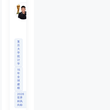
Mo
睿博
体育
观察
首席
分析
师
复
旦
大
学
统
计
学
15
年
全
球
建
模
2026
世界
杯风
向标