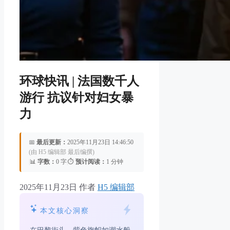
环球快讯 | 法国数千人
游行 抗议针对妇女暴
力
📅
最后更新：
2025年11月23日 14:46:50
(由 H5 编辑部 最后编撰)
|
📊
字数：
0 字
|
⏱️
预计阅读：
1 分钟
2025年11月23日
作者
H5 编辑部
本文核心洞察