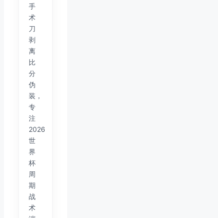
手
术
刀
剥
离
比
分
伪
装，
专
注
2026
世
界
杯
周
期
战
术