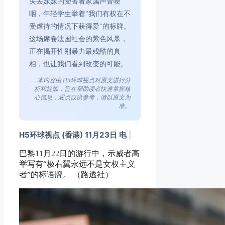
失去妹妹的受害者家属声音哽
咽，年轻学生举着"我们有权在不
受虐待的情况下获得爱"的标牌。
这场席卷法国社会的紫色风暴，
正在揭开性别暴力最残酷的真
相，也让我们看到改变的可能。
— 本内容由 H5环球视点对原文进行分
析和提炼，旨在帮助读者快速掌握核
心信息，观点仅供参考，请以原文为
准。
H5环球视点 (香港) 11月23日 电
|
巴黎11月22日的游行中，示威者高
举写有“极右翼永远不是女权主义
者”的标语牌。 （路透社）