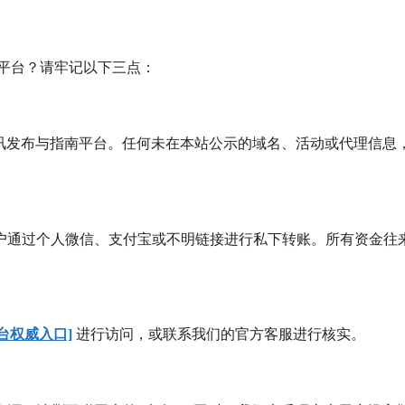
平台？请牢记以下三点：
讯发布与指南平台。任何未在本站公示的域名、活动或代理信息
户通过个人微信、支付宝或不明链接进行私下转账。所有资金往
平台权威入口]
进行访问，或联系我们的官方客服进行核实。