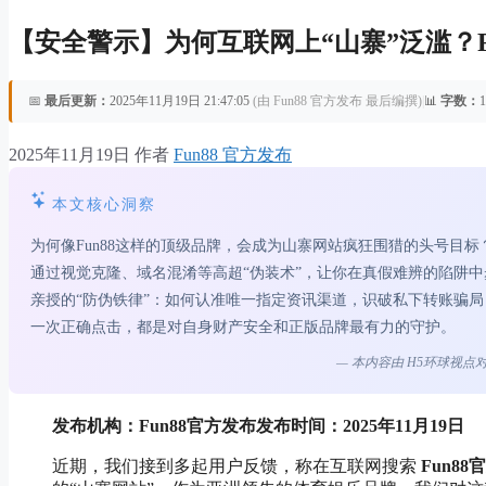
【安全警示】为何互联网上“山寨”泛滥？F
📅
最后更新：
2025年11月19日 21:47:05
(由 Fun88 官方发布 最后编撰)
|
📊
字数：
2025年11月19日
作者
Fun88 官方发布
本文核心洞察
为何像Fun88这样的顶级品牌，会成为山寨网站疯狂围猎的头号目
通过视觉克隆、域名混淆等高超“伪装术”，让你在真假难辨的陷阱中
亲授的“防伪铁律”：如何认准唯一指定资讯渠道，识破私下转账骗局
一次正确点击，都是对自身财产安全和正版品牌最有力的守护。
— 本内容由 H5环球视
发布机构：Fun88官方发布
发布时间：2025年11月19日
近期，我们接到多起用户反馈，称在互联网搜索
Fun88