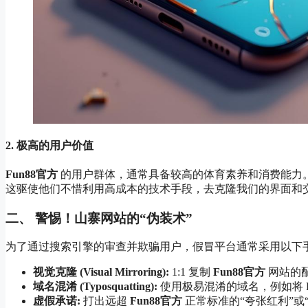
2. 极高的用户价值
Fun88官方
的用户群体，通常具备较高的体育素养和消费能力。
这驱使他们不惜利用高成本的技术手段，去克隆我们的界面和
二、 警惕！山寨网站的“伪装术”
为了通过搜索引擎的审查并欺骗用户，假冒平台通常采用以下
视觉克隆 (Visual Mirroring):
1:1 复制
Fun88官方
网站的配
域名混淆 (Typosquatting):
使用极易混淆的域名，例如将 Fun88
虚假承诺:
打出远超
Fun88官方
正常标准的“夸张红利”或