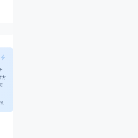
子
官方
每
准。