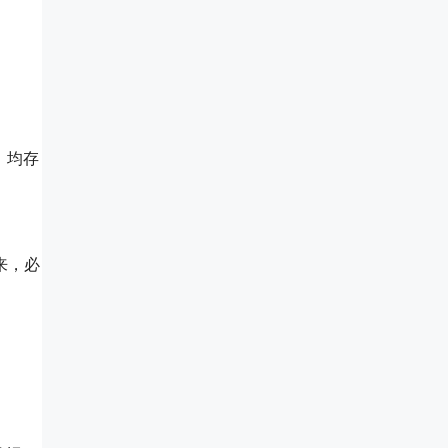
，均存
来，必