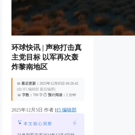
环球快讯 | 声称打击真
主党目标 以军再次轰
炸黎南地区
📅
最后更新：
2025年12月05日 04:26:42
(由 H5 编辑部 最后编撰)
|
📊
字数：
709 字
|
⏱️
预计阅读：
2 分钟
2025年12月5日
作者
H5 编辑部
本文核心洞察