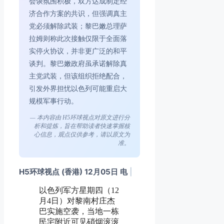
会谈氛围积极，双方达成制定经
济合作方案的共识，但强调真主
党必须解除武装；黎巴嫩总理萨
拉姆则称此次接触仅限于全面落
实停火协议，并非更广泛的和平
谈判。黎巴嫩政府虽承诺解除真
主党武装，但该组织拒绝配合，
引发外界担忧以色列可能重启大
规模军事行动。
— 本内容由 H5环球视点对原文进行分
析和提炼，旨在帮助读者快速掌握核
心信息，观点仅供参考，请以原文为
准。
H5环球视点 (香港) 12月05日 电
|
以色列军方星期四（12
月4日）对黎南村庄杰
巴实施空袭，当地一栋
民宅附近可见硝烟滚滚