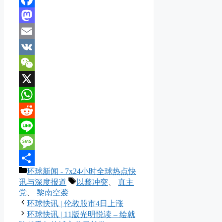
Facebook
Mastodon
Email
VK
WeChat
X
WhatsApp
Reddit
Line
Message
分
环球新闻 - 7x24小时全球热点快
分
类
标
讯与深度报道
以黎冲突
、
真主
享
签
党
、
黎南空袭
环球快讯 | 伦敦股市4日上涨
环球快讯 | 11版光明悦读 – 绘就