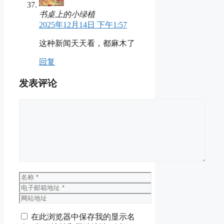
书桌上的小绿植
2025年12月14日 下午1:57
这种新闻天天看，都麻木了
回复
发表评论
评
论
名
称
电
子
网
邮
站
在此浏览器中保存我的显示名
箱
地