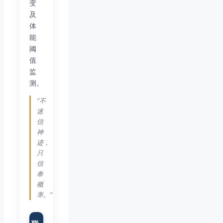
变
及
体
能
阈
值
监
测。
“不
迷
信
神
迹，
只
信
奉
概
率。”