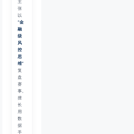
主
张
以
“金
融
级
风
控
思
维”
复
盘
赛
事。
擅
长
用
数
据
手