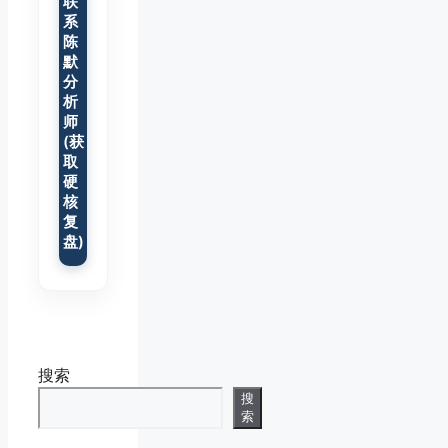
联
系
陈
默
分
析
师
(获
取
硬
核
复
盘)
搜索
搜
索