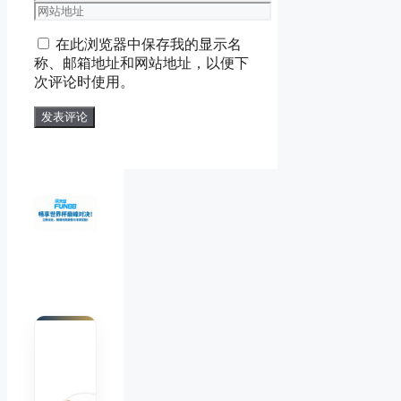
子
网
邮
站
在此浏览器中保存我的显示名
箱
地
称、邮箱地址和网站地址，以便下
地
址
次评论时使用。
址
陈默
Chen
Mo