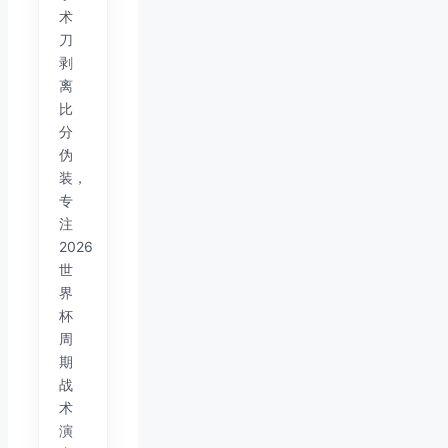
术
刀
剥
离
比
分
伪
装，
专
注
2026
世
界
杯
周
期
战
术
演