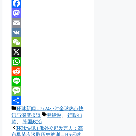
Facebook
Mastodon
Email
VK
WeChat
X
WhatsApp
Reddit
Line
Message
分
环球新闻 - 7x24小时全球热点快
分
类
标
讯与深度报道
尹锡悦
、
行政罚
享
签
款
、
韩国政治
环球快讯 | 俄外交部发言人：高
市早苗应汲取历史教训 – H5环球