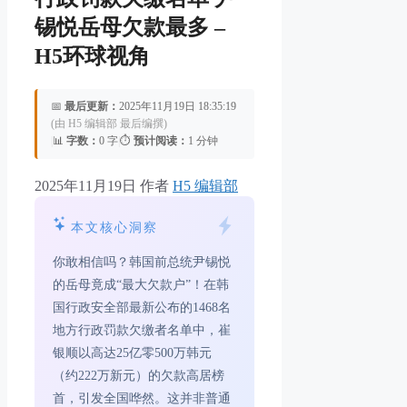
锡悦岳母欠款最多 –
H5环球视角
📅
最后更新：
2025年11月19日 18:35:19
(由 H5 编辑部 最后编撰)
|
📊
字数：
0 字
|
⏱️
预计阅读：
1 分钟
2025年11月19日
作者
H5 编辑部
本文核心洞察
你敢相信吗？韩国前总统尹锡悦
的岳母竟成“最大欠款户”！在韩
国行政安全部最新公布的1468名
地方行政罚款欠缴者名单中，崔
银顺以高达25亿零500万韩元
（约222万新元）的欠款高居榜
首，引发全国哗然。这并非普通