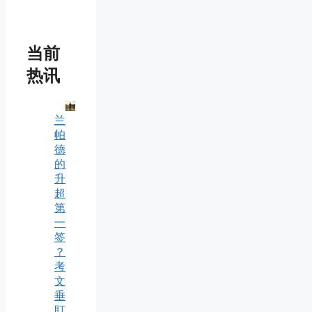
当前
热讯
兰
帕
德
的
升
超
第
一
签
？
考
文
垂
盯