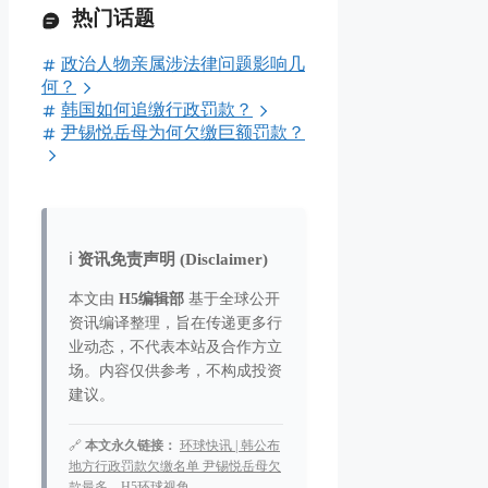
热门话题
政治人物亲属涉法律问题影响几
何？
韩国如何追缴行政罚款？
尹锡悦岳母为何欠缴巨额罚款？
ℹ️
资讯免责声明 (Disclaimer)
本文由
H5编辑部
基于全球公开
资讯编译整理，旨在传递更多行
业动态，不代表本站及合作方立
场。内容仅供参考，不构成投资
建议。
🔗
本文永久链接：
环球快讯 | 韩公布
地方行政罚款欠缴名单 尹锡悦岳母欠
款最多 – H5环球视角