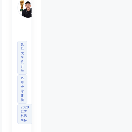
睿博
体育
观察
首席
分析
师
复
旦
大
学
统
计
学
15
年
全
球
建
模
2026
世界
杯风
向标