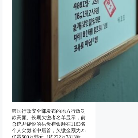
韩国行政安全部发布的地方行政罚
款高额、长期欠缴者名单显示，前
总统尹锡悦的岳母崔银顺在1163名
个人欠缴者中居首，欠缴金额为25
亿零500万韩元（约222万7813新