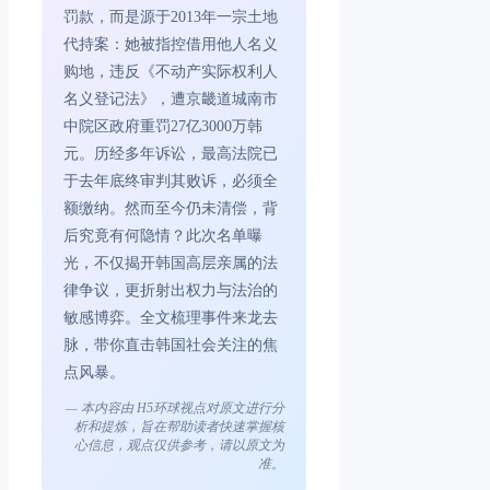
罚款，而是源于2013年一宗土地
代持案：她被指控借用他人名义
购地，违反《不动产实际权利人
名义登记法》，遭京畿道城南市
中院区政府重罚27亿3000万韩
元。历经多年诉讼，最高法院已
于去年底终审判其败诉，必须全
额缴纳。然而至今仍未清偿，背
后究竟有何隐情？此次名单曝
光，不仅揭开韩国高层亲属的法
律争议，更折射出权力与法治的
敏感博弈。全文梳理事件来龙去
脉，带你直击韩国社会关注的焦
点风暴。
— 本内容由 H5环球视点对原文进行分
析和提炼，旨在帮助读者快速掌握核
心信息，观点仅供参考，请以原文为
准。