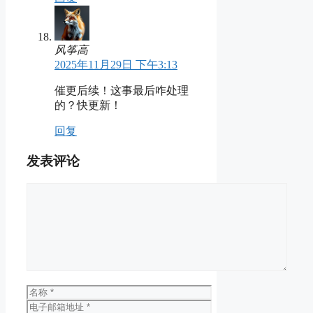
风筝高
2025年11月29日 下午3:13
催更后续！这事最后咋处理
的？快更新！
回复
发表评论
评
论
名
称
电