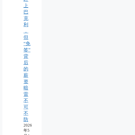
上
巴
克
利
，
但
“免
签”
背
后
的
薪
资
暗
雷
不
可
不
防
2026
年5