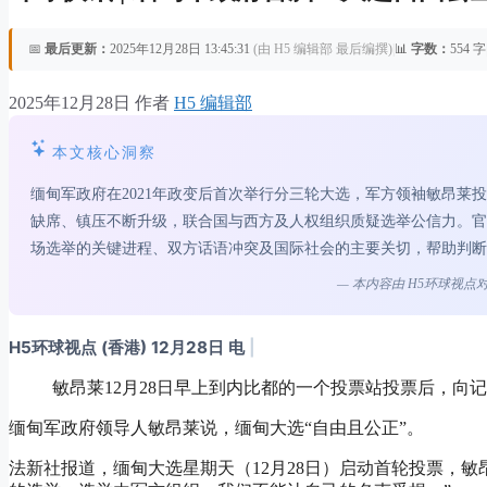
📅
最后更新：
2025年12月28日 13:45:31
(由 H5 编辑部 最后编撰)
|
📊
字数：
554 字
2025年12月28日
作者
H5 编辑部
本文核心洞察
缅甸军政府在2021年政变后首次举行分三轮大选，军方领袖敏昂莱
缺席、镇压不断升级，联合国与西方及人权组织质疑选举公信力。官
场选举的关键进程、双方话语冲突及国际社会的主要关切，帮助判
— 本内容由 H5环球视
H5环球视点 (香港) 12月28日 电
|
敏昂莱12月28日早上到内比都的一个投票站投票后，向
缅甸军政府领导人敏昂莱说，缅甸大选“自由且公正”。
法新社报道，缅甸大选星期天（12月28日）启动首轮投票，