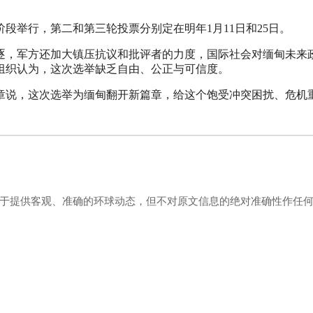
阶段举行，第二和第三轮投票分别定在明年1月11日和25日。
逐，军方还加大镇压抗议和批评者的力度，国际社会对缅甸未来
组织认为，这次选举缺乏自由、公正与可信度。
文章说，这次选举为缅甸翻开新篇章，给这个饱受冲突困扰、危机
力于提供客观、准确的环球动态，但不对原文信息的绝对准确性作任