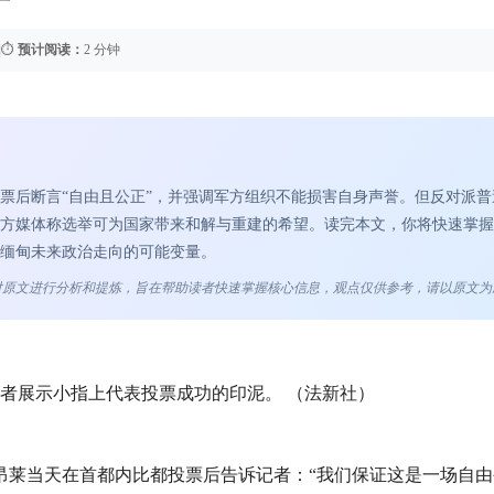
|
⏱️
预计阅读：
2 分钟
投票后断言“自由且公正”，并强调军方组织不能损害自身声誉。但反对派普
方媒体称选举可为国家带来和解与重建的希望。读完本文，你将快速掌握
断缅甸未来政治走向的可能变量。
点对原文进行分析和提炼，旨在帮助读者快速掌握核心信息，观点仅供参考，请以原文为
记者展示小指上代表投票成功的印泥。 （法新社）
敏昂莱当天在首都内比都投票后告诉记者：“我们保证这是一场自