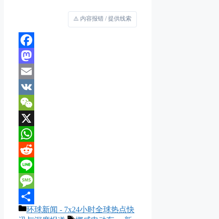
⚠️ 内容报错 / 提供线索
Facebook
Mastodon
Email
VK
WeChat
X
WhatsApp
Reddit
Line
Message
分
环球新闻 - 7x24小时全球热点快
分
类