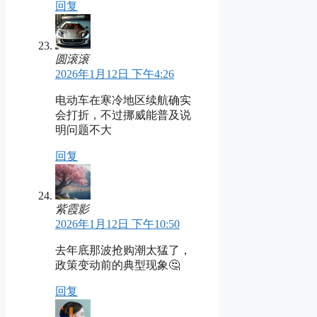
回复
圆滚滚
2026年1月12日 下午4:26
电动车在寒冷地区续航确实
会打折，不过挪威能普及说
明问题不大
回复
紫霞影
2026年1月12日 下午10:50
去年底那波抢购潮太猛了，
政策变动前的典型现象🤔
回复