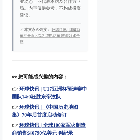
业动态，不代表本站及合作方立
场。内容仅供参考，不构成投资
建议。
🔗
本文永久链接：
环球快讯 | 挪威新
车注册近96%为纯电动车 转型领跑全
球
👀 您可能感兴趣的内容：
👉
环球快讯 | U17亚洲杯预选赛中
国队14:0狂胜东帝汶队
👉
环球快讯 | 《中国历史地图
集》70年后首度启动修订
👉
环球快讯 | 全球100家军火制造
商销售达6790亿美元 创纪录