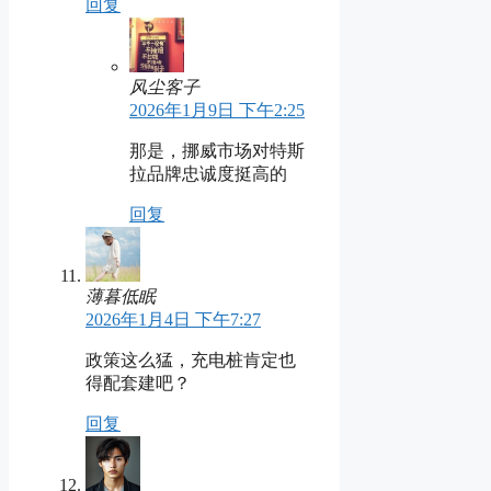
回复
风尘客子
2026年1月9日 下午2:25
那是，挪威市场对特斯
拉品牌忠诚度挺高的
回复
薄暮低眠
2026年1月4日 下午7:27
政策这么猛，充电桩肯定也
得配套建吧？
回复