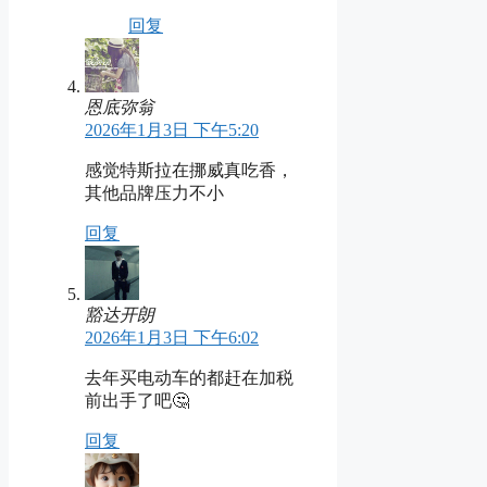
回复
恩底弥翁
2026年1月3日 下午5:20
感觉特斯拉在挪威真吃香，
其他品牌压力不小
回复
豁达开朗
2026年1月3日 下午6:02
去年买电动车的都赶在加税
前出手了吧🤔
回复