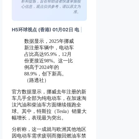
析和提炼，旨在帮助读者快速掌握核
心信息，观点仅供参考，请以原文为
准。
H5环球视点 (香港) 01月02日 电
|
数据显示，2025年挪威
新注册车辆中，电动车
占比高达95.9%，12月
份更接近98%。这一比
例高于2024年的
88.9%，创下新高。
（路透社）
官方数据显示，挪威去年注册的新
车几乎全部为纯电动车，在加速淘
汰汽油和柴油车方面继续领跑全
球。其中，特斯拉（Tesla）销量大
幅增长，表现最为突出。
分析称，这一成就与欧洲其他地区
因电动车需求疲弱而撤回燃油车禁