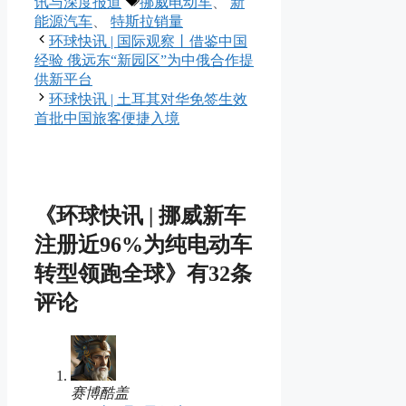
标
讯与深度报道
挪威电动车
、
新
享
签
能源汽车
、
特斯拉销量
环球快讯 | 国际观察丨借鉴中国
经验 俄远东“新园区”为中俄合作提
供新平台
环球快讯 | 土耳其对华免签生效
首批中国旅客便捷入境
《环球快讯 | 挪威新车
注册近96%为纯电动车
转型领跑全球》有32条
评论
赛博酷盖