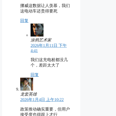
挪威这数据让人羡慕，我们
这电动车还贵得要死
回复
涂鸦艺术家
2026年1月11日 下午
4:41
我们这充电桩都没几
个，差距太大了
回复
龙套英雄
2026年1月4日 上午10:22
政策推动确实重要，但用户
接受度也得跟上才行