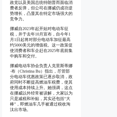
政党以及美国总统特朗普而面临消
费者反弹，但公司在挪威仍成功逆
势增长，凸显其在特定市场强大的
竞争力。
挪威自2023年起开始对电动车征
税，并于去年10月宣布，自今年1
月1日起将对部分电动车加征最高
约5000美元的增值税。这一政策促
使消费者和车企赶在2025年底前集
中购车和交付。
挪威电动车协会负责人克里斯蒂娜
·布（Christina Bu）指出，尽管部
分电动车优惠政策已逐步取消，政
府同时不断提高燃油车税费，使其
使用成本持续上升。她强调，这点
在挪威以外经常被误解，大家以为
只是减税和补贴，其实还包括“大
棒”，即燃油车几乎被通过税收淘
汰出市场。