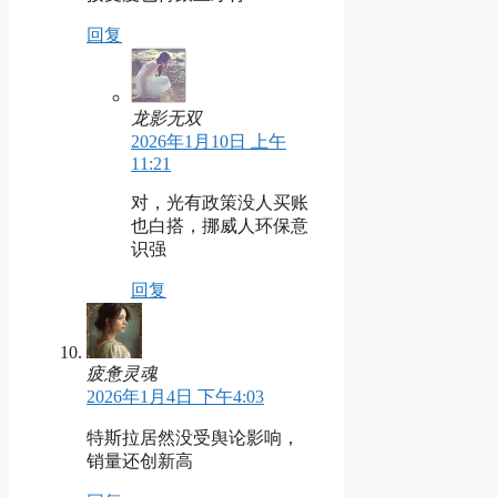
回复
龙影无双
2026年1月10日 上午
11:21
对，光有政策没人买账
也白搭，挪威人环保意
识强
回复
疲惫灵魂
2026年1月4日 下午4:03
特斯拉居然没受舆论影响，
销量还创新高