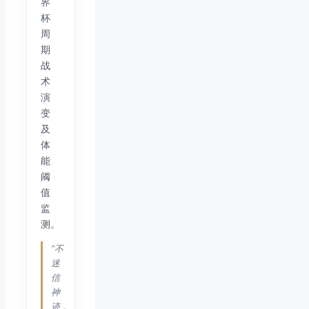
界
杯
周
期
战
术
演
变
及
体
能
阈
值
监
测。
“不
迷
信
神
迹，