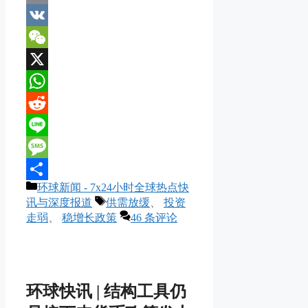
Email
VK
WeChat
X
WhatsApp
Reddit
Line
Message
分
环球新闻 - 7x24小时全球热点快
分
类
标
讯与深度报道
供需放缓
、
投资
享
签
走弱
、
稳增长政策
46 条评论
环球快讯 | 结构工具仍