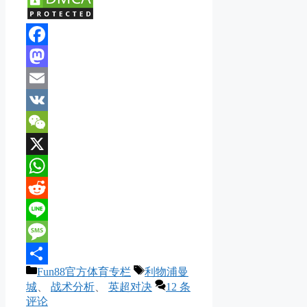
Facebook
Mastodon
Email
VK
WeChat
X
WhatsApp
Reddit
Line
Message
分
标
Fun88官方体育专栏
利物浦曼
分
类
签
城
、
战术分析
、
英超对决
12 条
享
评论