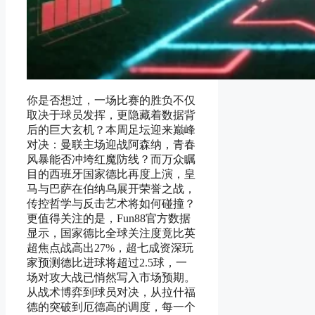
你是否想过，一场比赛的胜负不仅
取决于球员发挥，更隐藏着数据背
后的巨大玄机？本周足坛迎来巅峰
对决：曼联主场迎战阿森纳，青春
风暴能否冲垮红魔防线？而万众瞩
目的西班牙国家德比再度上演，皇
马与巴萨在伯纳乌展开荣誉之战，
传控哲学与反击艺术将如何碰撞？
更值得关注的是，Fun88官方数据
显示，国家德比全球关注度竟比英
超焦点战高出27%，超七成资深玩
家预测德比进球将超过2.5球，一
场对攻大战已悄然写入市场预期。
从战术博弈到球员对决，从拉什福
德的突破到厄德高的调度，每一个