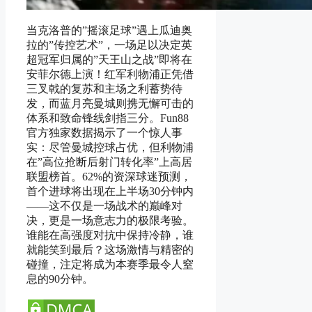
当克洛普的”摇滚足球”遇上瓜迪奥
拉的”传控艺术”，一场足以决定英
超冠军归属的”天王山之战”即将在
安菲尔德上演！红军利物浦正凭借
三叉戟的复苏和主场之利蓄势待
发，而蓝月亮曼城则携无懈可击的
体系和致命锋线剑指三分。Fun88
官方独家数据揭示了一个惊人事
实：尽管曼城控球占优，但利物浦
在”高位抢断后射门转化率”上高居
联盟榜首。62%的资深球迷预测，
首个进球将出现在上半场30分钟内
——这不仅是一场战术的巅峰对
决，更是一场意志力的极限考验。
谁能在高强度对抗中保持冷静，谁
就能笑到最后？这场激情与精密的
碰撞，注定将成为本赛季最令人窒
息的90分钟。