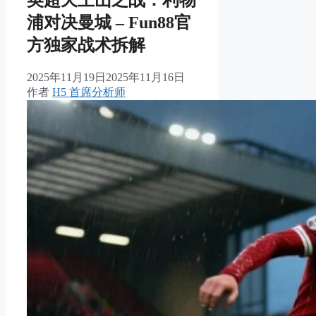
浦对决曼城 – Fun88官
方独家战术拆解
2025年11月19日
2025年11月16日
作者
H5 首席分析师