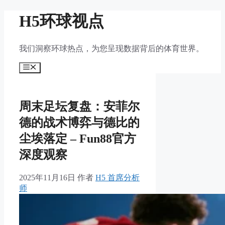
跳
H5环球视点
至
内
容
我们洞察环球热点，为您呈现数据背后的体育世界。
菜
单
周末足坛复盘：安菲尔
德的战术博弈与德比的
尘埃落定 – Fun88官方
深度观察
2025年11月16日
作者
H5 首席分析
师