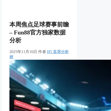
本周焦点足球赛事前瞻
– Fun88官方独家数据
分析
2025年11月16日
作者
H5 首席分析
师