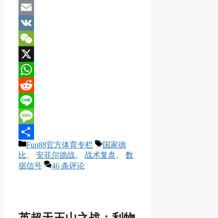
Mastodon
Email
VK
WeChat
X
WhatsApp
Reddit
Line
Message
分
标
Fun88官方体育专栏
国家德
分
类
签
比
、
安菲尔德战
、
战术复盘
、
数
享
据信号
46 条评论
英超天王山之战：利物