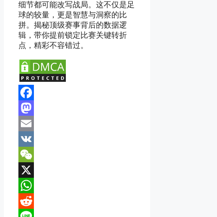
细节都可能改写战局。这不仅是足
球的较量，更是智慧与洞察的比
拼。揭秘顶级赛事背后的数据逻
辑，带你提前锁定比赛关键转折
点，精彩不容错过。
Facebook
Mastodon
Email
VK
WeChat
X
WhatsApp
Reddit