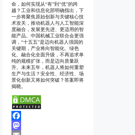
命，如何实现从“有”到“优”的跨
越？工业和信息化部明确指出，下
一步将聚焦原始创新与关键核心技
术攻关，推动机器人与人工智能深
度融合，发展更先进、更适用的智
能产品。中国机械工业联合会更强
调，“十五五”是迈向机器人强国的
关键期，产业将向智能化、绿色
化、融合化全面升级，不再追求单
纯的规模扩张，而是迈向质量跃
升。未来五年，机器人将如何重塑
生产与生活？安全性、经济性、场
景化创新又将如何突破？答案即将
揭晓。
Facebook
Mastodon