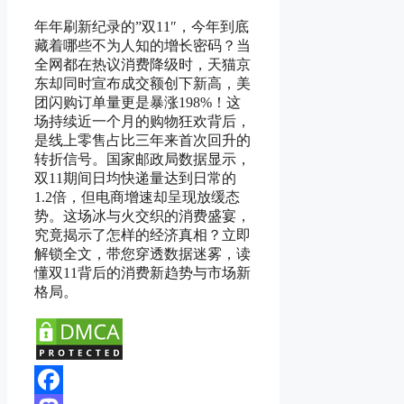
年年刷新纪录的”双11″，今年到底
藏着哪些不为人知的增长密码？当
全网都在热议消费降级时，天猫京
东却同时宣布成交额创下新高，美
团闪购订单量更是暴涨198%！这
场持续近一个月的购物狂欢背后，
是线上零售占比三年来首次回升的
转折信号。国家邮政局数据显示，
双11期间日均快递量达到日常的
1.2倍，但电商增速却呈现放缓态
势。这场冰与火交织的消费盛宴，
究竟揭示了怎样的经济真相？立即
解锁全文，带您穿透数据迷雾，读
懂双11背后的消费新趋势与市场新
格局。