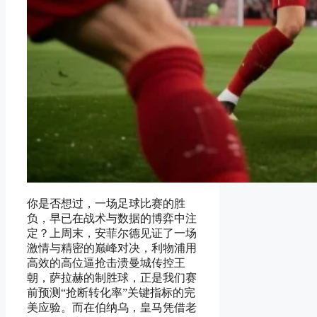
你是否想过，一场足球比赛的胜
负，早已在战术与数据的博弈中注
定？上周末，安菲尔德见证了一场
激情与精密的巅峰对决，利物浦用
高效的高位逼抢击溃曼城传控王
朝，萨拉赫的制胜球，正是我们赛
前预测“抢断转化率”关键指标的完
美应验。而在伯纳乌，皇马凭借老