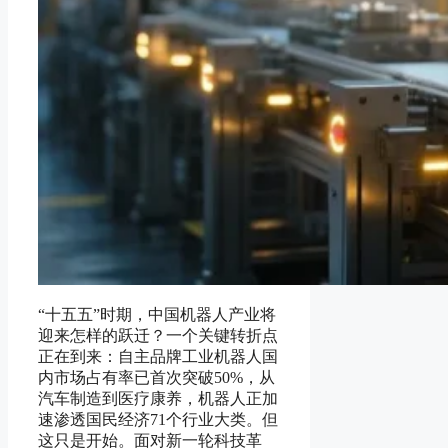
“十五五”时期，中国机器人产业将
迎来怎样的跃迁？一个关键转折点
正在到来：自主品牌工业机器人国
内市场占有率已首次突破50%，从
汽车制造到医疗康养，机器人正加
速渗透国民经济71个行业大类。但
这只是开始。面对新一轮科技革