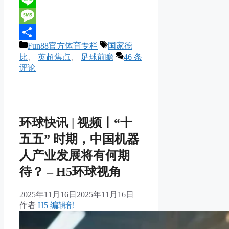
Line
Message
分
标
Fun88官方体育专栏
国家德
分
类
签
比
、
英超焦点
、
足球前瞻
46 条
享
评论
环球快讯 | 视频丨“十
五五” 时期，中国机器
人产业发展将有何期
待？ – H5环球视角
2025年11月16日
2025年11月16日
作者
H5 编辑部