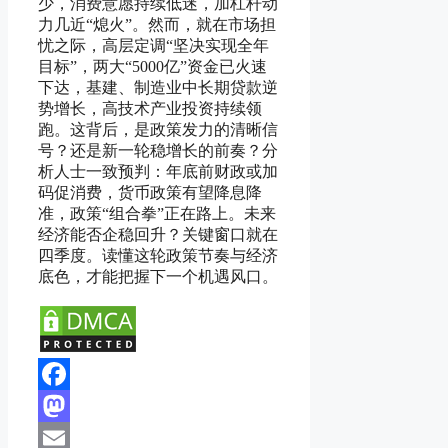
少，消费意愿持续低迷，加杠杆动
力几近“熄火”。然而，就在市场担
忧之际，高层定调“坚决实现全年
目标”，两大“5000亿”资金已火速
下达，基建、制造业中长期贷款逆
势增长，高技术产业投资持续领
跑。这背后，是政策发力的清晰信
号？还是新一轮稳增长的前奏？分
析人士一致预判：年底前财政或加
码促消费，货币政策有望降息降
准，政策“组合拳”正在路上。未来
经济能否企稳回升？关键窗口就在
四季度。读懂这轮政策节奏与经济
底色，才能把握下一个机遇风口。
Facebook
Mastodon