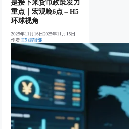
是接下来货币政策发力
重点｜宏观晚6点 – H5
环球视角
2025年11月16日
2025年11月15日
作者
H5 编辑部