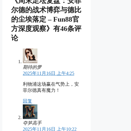
《周末足坛复盘：安菲
尔德的战术博弈与德比
的尘埃落定 – Fun88官
方深度观察》有46条评
论
期待的梦
2025年11月16日 上午4:25
利物浦这场赢在气势上，安
菲尔德真有魔力！
回复
夺笋高手
2025年11月16日 上午10:22