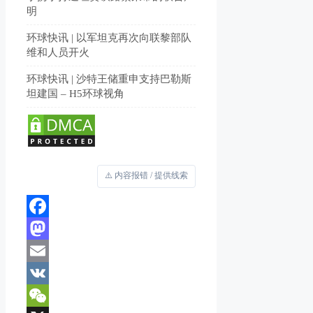
明
环球快讯 | 以军坦克再次向联黎部队
维和人员开火
环球快讯 | 沙特王储重申支持巴勒斯
坦建国 – H5环球视角
⚠️ 内容报错 / 提供线索
Facebook
Mastodon
Email
VK