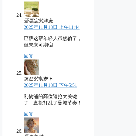
爱耍宝的洋葱
2025年11月18日 上午11:44
巴萨这帮年轻人虽然输了，
但未来可期🤔
回复
疯狂的胡萝卜
2025年11月18日 下午5:51
利物浦的高位逼抢太关键
了，直接打乱了曼城节奏！
回复