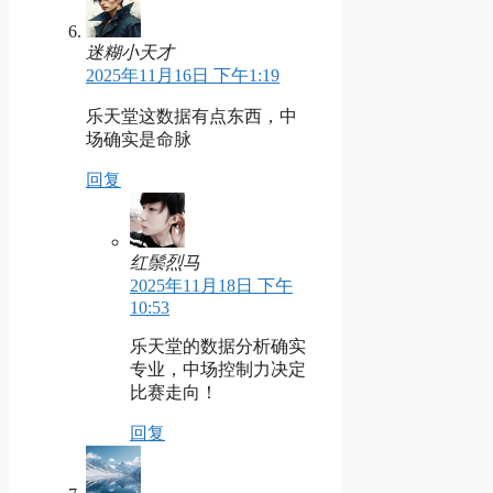
迷糊小天才
2025年11月16日 下午1:19
乐天堂这数据有点东西，中
场确实是命脉
回复
红鬃烈马
2025年11月18日 下午
10:53
乐天堂的数据分析确实
专业，中场控制力决定
比赛走向！
回复