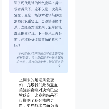
证了现代足球的胜负密码：得中
场者得天下。这不仅是一次赛果
复盘，更是一场战术逻辑与数据
洞察的双重验证。当激情碰撞体
系，当经验对话未来，冠军的轮
廓正悄然浮现。下一轮风云再起
前，你准备好读懂背后的真相了
吗？
— 本内容由 H5环球视点对原文进行分
析和提炼，旨在帮助读者快速掌握核
心信息，观点仅供参考，请以原文为
准。
上周末的足坛风云变
幻，几场我们此前重点
关注的巅峰对决均已尘
埃落定。比赛的结果不
仅影响了积分榜的走
向，更在战术层面为我