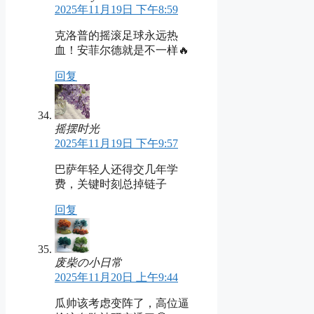
2025年11月19日 下午8:59
克洛普的摇滚足球永远热
血！安菲尔德就是不一样🔥
回复
摇摆时光
2025年11月19日 下午9:57
巴萨年轻人还得交几年学
费，关键时刻总掉链子
回复
废柴の小日常
2025年11月20日 上午9:44
瓜帅该考虑变阵了，高位逼