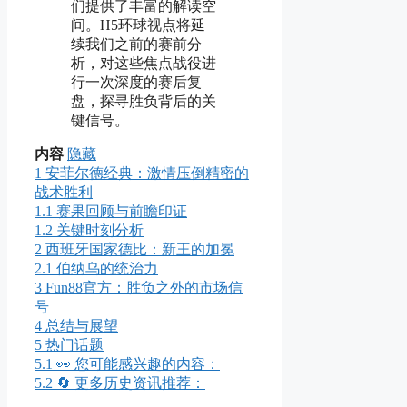
们提供了丰富的解读空
间。H5环球视点将延
续我们之前的赛前分
析，对这些焦点战役进
行一次深度的赛后复
盘，探寻胜负背后的关
键信号。
内容
隐藏
1
安菲尔德经典：激情压倒精密的
战术胜利
1.1
赛果回顾与前瞻印证
1.2
关键时刻分析
2
西班牙国家德比：新王的加冕
2.1
伯纳乌的统治力
3
Fun88官方：胜负之外的市场信
号
4
总结与展望
5
热门话题
5.1
👀 您可能感兴趣的内容：
5.2
🔄 更多历史资讯推荐：