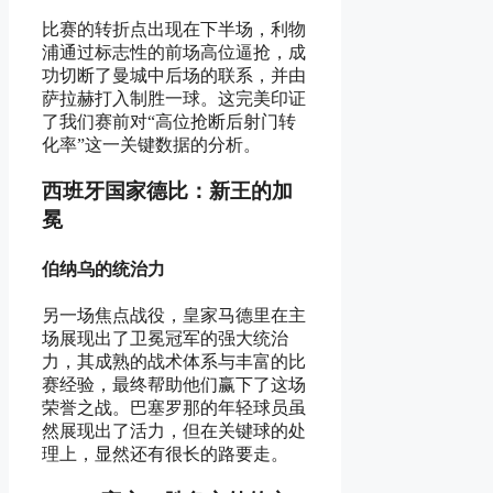
比赛的转折点出现在下半场，利物
浦通过标志性的前场高位逼抢，成
功切断了曼城中后场的联系，并由
萨拉赫打入制胜一球。这完美印证
了我们赛前对“高位抢断后射门转
化率”这一关键数据的分析。
西班牙国家德比：新王的加
冕
伯纳乌的统治力
另一场焦点战役，皇家马德里在主
场展现出了卫冕冠军的强大统治
力，其成熟的战术体系与丰富的比
赛经验，最终帮助他们赢下了这场
荣誉之战。巴塞罗那的年轻球员虽
然展现出了活力，但在关键球的处
理上，显然还有很长的路要走。