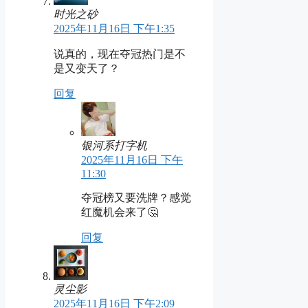
时光之砂
2025年11月16日 下午1:35
说真的，现在夺冠热门是不
是又变天了？
回复
银河系打字机
2025年11月16日 下午
11:30
夺冠榜又要洗牌？感觉
红魔机会来了🤔
回复
灵尘影
2025年11月16日 下午2:09