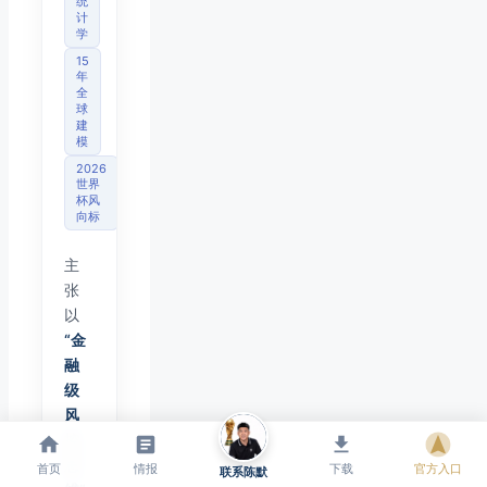
统
计
学
15
年
全
球
建
模
2026
世界
杯风
向标
主
张
以
“金
融
级
风
控
思
首页
情报
下载
官方入口
联系陈默