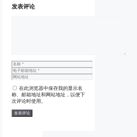
发表评论
评
论
名
称
电
子
网
邮
站
在此浏览器中保存我的显示名
箱
地
称、邮箱地址和网站地址，以便下
地
址
次评论时使用。
址