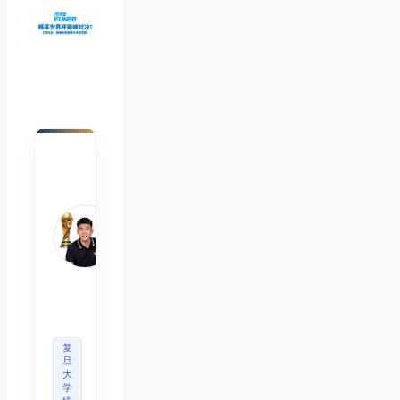
陈默
Chen
Mo
睿博
体育
观察
首席
分析
师
复
旦
大
学