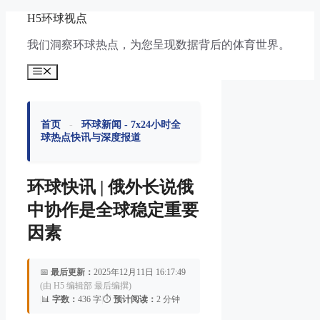
跳
H5环球视点
至
我们洞察环球热点，为您呈现数据背后的体育世界。
内
容
菜
单
首页
-
环球新闻 - 7x24小时全
球热点快讯与深度报道
环球快讯 | 俄外长说俄
中协作是全球稳定重要
因素
📅
最后更新：
2025年12月11日 16:17:49
(由 H5 编辑部 最后编撰)
|
📊
字数：
436 字
|
⏱️
预计阅读：
2 分钟