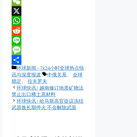
VK
WeChat
X
WhatsApp
Reddit
Line
Message
分
环球新闻 - 7x24小时全球热点快
分
类
标
讯与深度报道
中俄关系
、
全球
享
签
稳定
、
拉夫罗夫
环球快讯 | 越南修订地质矿物法
禁止出口稀土原材料
环球快讯 | 哈马斯高官提议冻结
武器换长期停火 不会解除武装