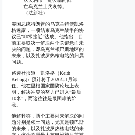
沃夫利市一处公墓向阵
亡乌克兰士兵哀悼。
（法新社）
美国总统特朗普的乌克兰特使凯洛
格透露，一项结束乌克兰战争的协
议已“非常接近”达成。他指出，目
前主要取决于解决两个关键悬而未
决的问题，即乌克兰顿巴斯地区的
未来，以及扎波罗热核电站的归属
问题。
路透社报道，凯洛格（Keith
Kellogg）预计将于2026年1月卸
任。他在里根国家国防论坛上表
明，解决冲突的努力已进入“最后
10米”，而这往往是最困难的阶
段。
他解释称，两个主要尚未解决的问
题分别是领土问题，尤其是顿巴斯
的未来，以及扎波罗热核电站的未
来；这个欧洲最大核电设施目前被