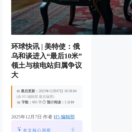
环球快讯 | 美特使：俄
乌和谈进入“最后10米”
领土与核电站归属争议
大
📅
最后更新：
2025年12月07日 18:58:04
(由 H5 编辑部 最后编撰)
|
📊
字数：
905 字
|
⏱️
预计阅读：
3 分钟
2025年12月7日
作者
H5 编辑部
本文核心洞察