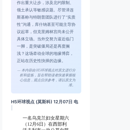
作出重大让步，涉及北约限制、
领土承认等敏感议题。尽管泽连
斯基称与特朗普团队进行了“实质
性”沟通，库什纳甚至可能主导协
议起草，但克里姆林宫尚未公开
具体立场。当外交努力逼近临门
一脚，是突破僵局还是再度搁
浅？这场牵动全球的地缘博弈，
正站在历史性抉择的边缘。
— 本内容由 H5环球视点对原文进行分
析和提炼，旨在帮助读者快速掌握核
心信息，观点仅供参考，请以原文为
准。
H5环球视点 (莫斯科) 12月07日 电
|
一名乌克兰妇女星期六
（12月6日）在西部利