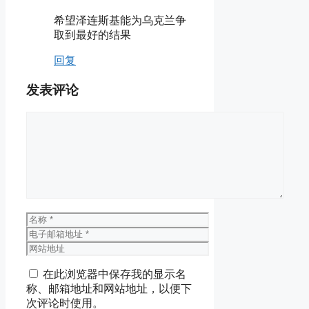
希望泽连斯基能为乌克兰争
取到最好的结果
回复
发表评论
评
论
名
称
电
子
网
邮
站
在此浏览器中保存我的显示名
箱
地
称、邮箱地址和网站地址，以便下
地
址
次评论时使用。
址