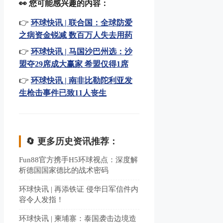
👀 您可能感兴趣的内容：
👉
环球快讯 | 联合国：全球防爱
之病资金锐减 数百万人失去用药
👉
环球快讯 | 马国沙巴州选：沙
盟夺29席成大赢家 希盟仅得1席
👉
环球快讯 | 南非比勒陀利亚发
生枪击事件已致11人丧生
🔄 更多历史资讯推荐：
Fun88官方携手H5环球视点：深度解
析德国国家德比的战术密码
环球快讯 | 再添铁证 侵华日军信件内
容令人发指！
环球快讯 | 柬埔寨：泰国袭击边境造