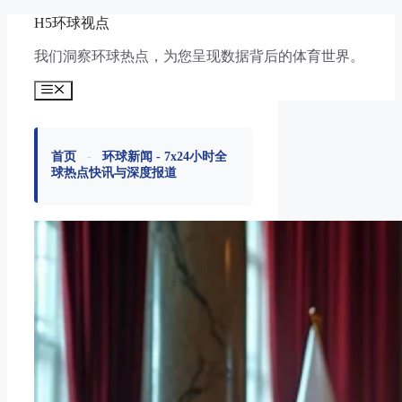
跳
H5环球视点
至
我们洞察环球热点，为您呈现数据背后的体育世界。
内
容
菜
单
首页
-
环球新闻 - 7x24小时全
球热点快讯与深度报道