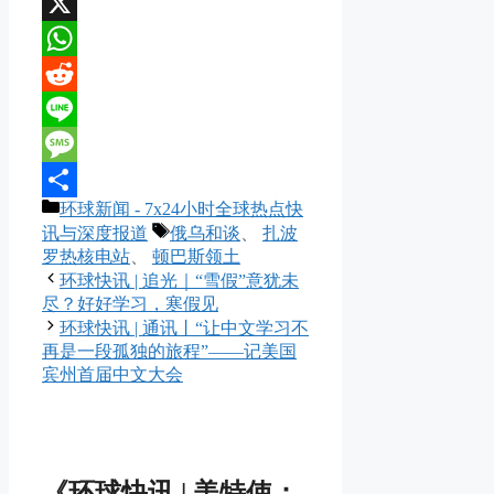
WeChat
X
WhatsApp
Reddit
Line
Message
分
环球新闻 - 7x24小时全球热点快
分
类
标
讯与深度报道
俄乌和谈
、
扎波
享
签
罗热核电站
、
顿巴斯领土
环球快讯 | 追光｜“雪假”意犹未
尽？好好学习，寒假见
环球快讯 | 通讯丨“让中文学习不
再是一段孤独的旅程”——记美国
宾州首届中文大会
《环球快讯 | 美特使：