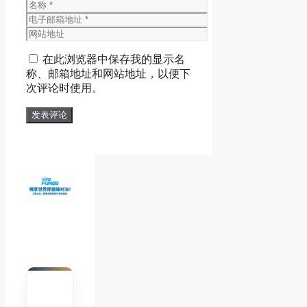
名
称
电
子
网
邮
站
在此浏览器中保存我的显示名
箱
地
称、邮箱地址和网站地址，以便下
地
址
次评论时使用。
址
陈默