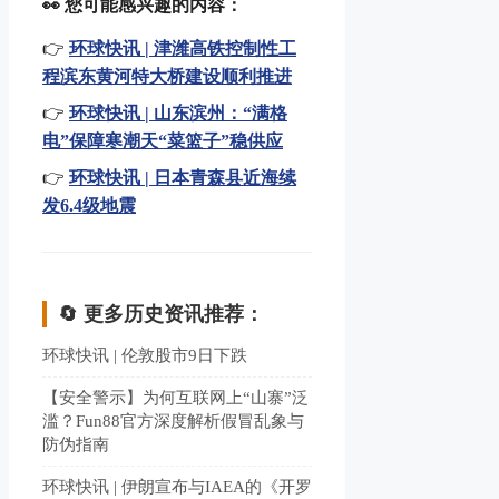
👀 您可能感兴趣的内容：
👉
环球快讯 | 津潍高铁控制性工
程滨东黄河特大桥建设顺利推进
👉
环球快讯 | 山东滨州：“满格
电”保障寒潮天“菜篮子”稳供应
👉
环球快讯 | 日本青森县近海续
发6.4级地震
🔄 更多历史资讯推荐：
环球快讯 | 伦敦股市9日下跌
【安全警示】为何互联网上“山寨”泛
滥？Fun88官方深度解析假冒乱象与
防伪指南
环球快讯 | 伊朗宣布与IAEA的《开罗