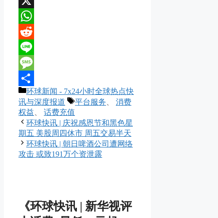
WeChat
X
WhatsApp
Reddit
Line
Message
分
环球新闻 - 7x24小时全球热点快
分
类
标
讯与深度报道
平台服务
、
消费
享
签
权益
、
话费充值
环球快讯 | 庆祝感恩节和黑色星
期五 美股周四休市 周五交易半天
环球快讯 | 朝日啤酒公司遭网络
攻击 或致191万个资泄露
《环球快讯 | 新华视评