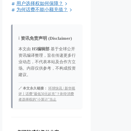
用户选择权如何保障？
为何话费不能小额充值？
ℹ️
资讯免责声明 (Disclaimer)
本文由
H5编辑部
基于全球公开
资讯编译整理，旨在传递更多行
业动态，不代表本站及合作方立
场。内容仅供参考，不构成投资
建议。
🔗
本文永久链接：
环球快讯 | 新华视
评丨话费“最低50元起充”？剥夺消费
者选择权的“小算计”当止