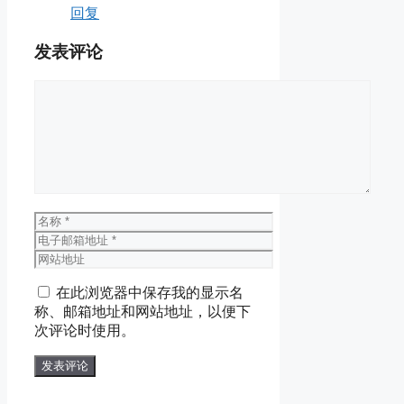
回复
发表评论
评
论
名
称
电
子
网
邮
站
在此浏览器中保存我的显示名
箱
地
称、邮箱地址和网站地址，以便下
地
址
次评论时使用。
址