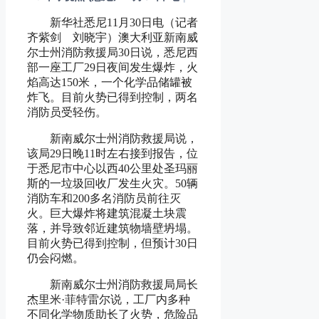
新华社悉尼11月30日电（记者
齐紫剑 刘晓宇）澳大利亚新南威
尔士州消防救援局30日说，悉尼西
部一座工厂29日夜间发生爆炸，火
焰高达150米，一个化学品储罐被
炸飞。目前火势已得到控制，两名
消防员受轻伤。
新南威尔士州消防救援局说，
该局29日晚11时左右接到报告，位
于悉尼市中心以西40公里处圣玛丽
斯的一垃圾回收厂发生火灾。50辆
消防车和200多名消防员前往灭
火。巨大爆炸将建筑混凝土块震
落，并导致邻近建筑物墙壁坍塌。
目前火势已得到控制，但预计30日
仍会闷燃。
新南威尔士州消防救援局局长
杰里米·菲特雷尔说，工厂内多种
不同化学物质助长了火势，危险品