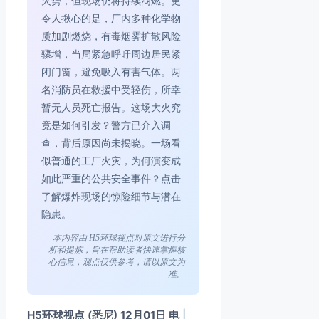
火势，但现场仍将持续闷燃。更
令人揪心的是，厂内多种化学物
质加剧燃烧，有毒烟雾扩散风险
骤增，当局紧急呼吁周边居民紧
闭门窗，避免吸入有害气体。两
名消防员在救援中受轻伤，所幸
暂无人员死亡报告。这场大火究
竟是如何引发？警方已介入调
查，背后原因尚未揭晓。一场看
似普通的工厂火灾，为何演变成
如此严重的公共安全事件？点击
了解爆炸现场的惊险细节与潜在
隐患。
— 本内容由 H5环球视点对原文进行分
析和提炼，旨在帮助读者快速掌握核
心信息，观点仅供参考，请以原文为
准。
H5环球视点 (悉尼) 12月01日 电
|