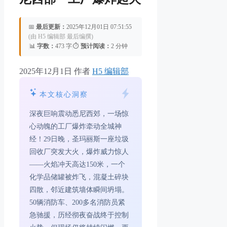
📅
最后更新：
2025年12月01日 07:51:55
(由 H5 编辑部 最后编撰)
|
📊
字数：
473 字
|
⏱️
预计阅读：
2 分钟
2025年12月1日
作者
H5 编辑部
本文核心洞察
深夜巨响震动悉尼西郊，一场惊
心动魄的工厂爆炸牵动全城神
经！29日晚，圣玛丽斯一座垃圾
回收厂突发大火，爆炸威力惊人
——火焰冲天高达150米，一个
化学品储罐被炸飞，混凝土碎块
四散，邻近建筑墙体瞬间坍塌。
50辆消防车、200多名消防员紧
急驰援，历经彻夜奋战终于控制