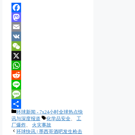
Facebook
Mastodon
Email
VK
WeChat
X
WhatsApp
Reddit
Line
Message
分
环球新闻 - 7x24小时全球热点快
分
类
标
讯与深度报道
化学品安全
、
工
享
签
厂爆炸
、
火灾事故
环球快讯 | 墨西哥酒吧发生枪击