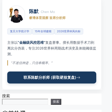
陈默
Chen Mo
睿博体育观察 首席分析师
复旦大学统计学
15年全球建模
2026世界杯风向标
主张以
“金融级风控思维”
复盘赛事。擅长用数据手术刀剥
离比分伪装，专注2026世界杯周期战术演变及体能阈值监
测。
“不迷信神迹，只信奉概率。”
联系陈默分析师 (获取硬核复盘)
搜索
搜索