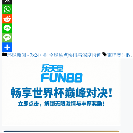
X
WhatsApp
Reddit
Line
Message
分
标
环球新闻 - 7x24小时全球热点快讯与深度报道
柬埔寨时政
分
类
签
享