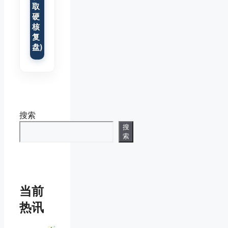
取
硬
核
复
盘)
搜索
搜
索
当前
热讯