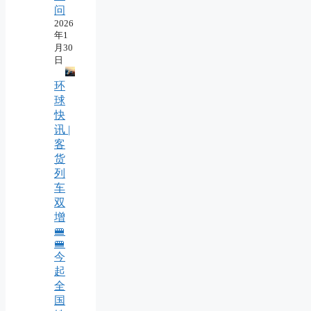
问
2026
年1
月30
日
环
球
快
讯 |
客
货
列
车
双
增
🚝
🚝
今
起
全
国