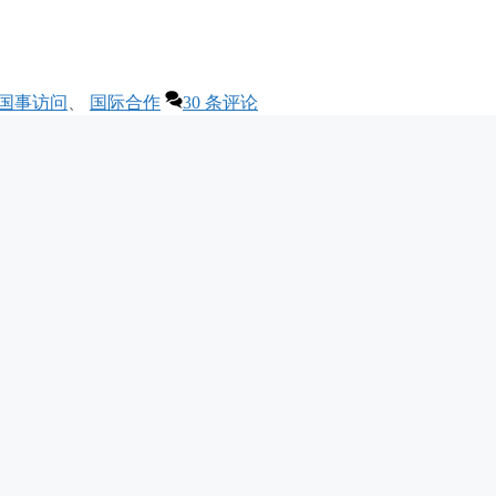
国事访问
、
国际合作
30 条评论