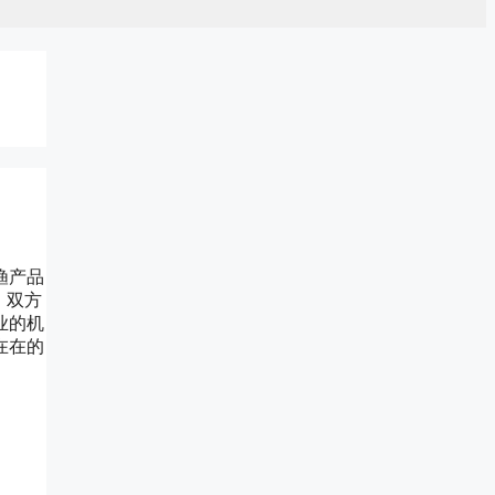
渔产品
，双方
业的机
在在的