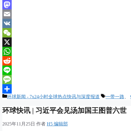
Facebook
Mastodon
Email
VK
WeChat
X
WhatsApp
Reddit
Line
Message
分
标
环球新闻 - 7x24小时全球热点快讯与深度报道
一带一路
、
分
类
签
享
环球快讯 | 习近平会见汤加国王图普六世
2025年11月25日
作者
H5 编辑部