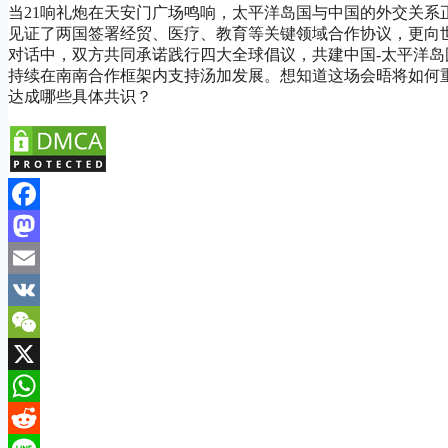
当21响礼炮在天安门广场鸣响，太平洋岛国与中国的外交关
见证了两国签署经贸、医疗、教育等关键领域合作协议，更向
对话中，双方共同承诺践行四大全球倡议，共建中国-太平洋
持续在南南合作框架内支持汤加发展。想知道这场会晤将如何
达成哪些具体共识？
Facebook
Mastodon
Email
VK
WeChat
X
WhatsApp