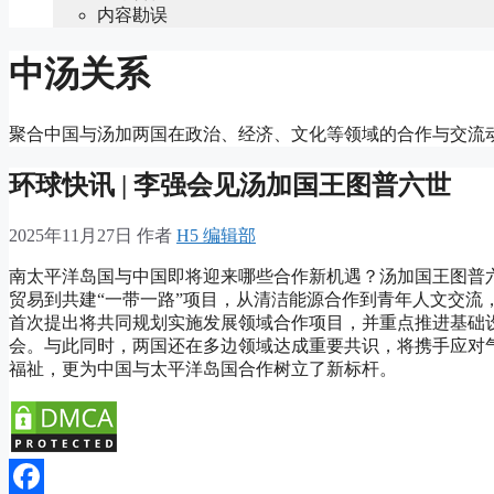
内容勘误
中汤关系
聚合中国与汤加两国在政治、经济、文化等领域的合作与交流
环球快讯 | 李强会见汤加国王图普六世
2025年11月27日
作者
H5 编辑部
南太平洋岛国与中国即将迎来哪些合作新机遇？汤加国王图普
贸易到共建“一带一路”项目，从清洁能源合作到青年人文交流
首次提出将共同规划实施发展领域合作项目，并重点推进基础
会。与此同时，两国还在多边领域达成重要共识，将携手应对
福祉，更为中国与太平洋岛国合作树立了新标杆。