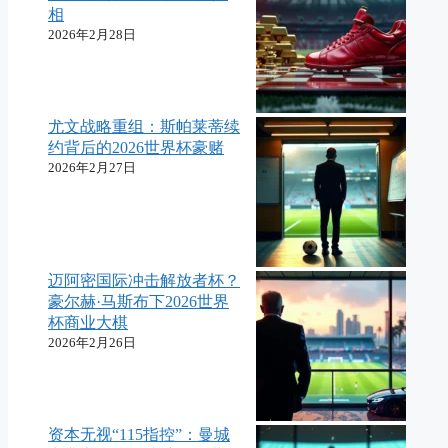
相
2026年2月28日
尤文战略重组：斯帕莱蒂续
约背后的2026世界杯豪赌
2026年2月27日
迈阿密国际冲击解放者杯？
豪尔赫·马斯布下2026世界
杯商业大棋
2026年2月26日
资本无视“115指控”：曼城