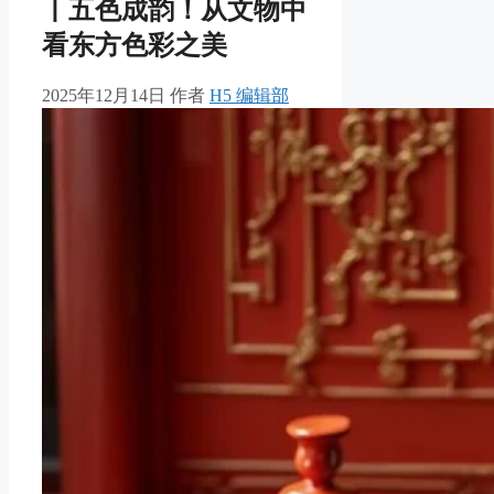
丨五色成韵！从文物中
看东方色彩之美
2025年12月14日
作者
H5 编辑部