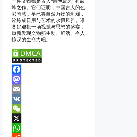
一件文物都是古人“顺色施艺”的巅
峰之作。它们证明，中国古人的色
彩智慧，早已将自然万物的斑斓，
淬炼成日用与艺术的永恒风雅。准
备好迎接一场视觉与思想的盛宴，
重新发现文物那生动、鲜活、令人
惊叹的生命力吧。
Facebook
Mastodon
Email
VK
WeChat
X