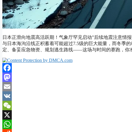
日本正滑向地震高活跃期！气象厅罕见启动”后续地震注意情报
与日本海沟沿线正积蓄着可能超过7.5级的巨大能量，而冬季
定、备妥应急物资、规划逃生路线——这场与时间的赛跑，你
Facebook
Mastodon
Email
VK
WeChat
X