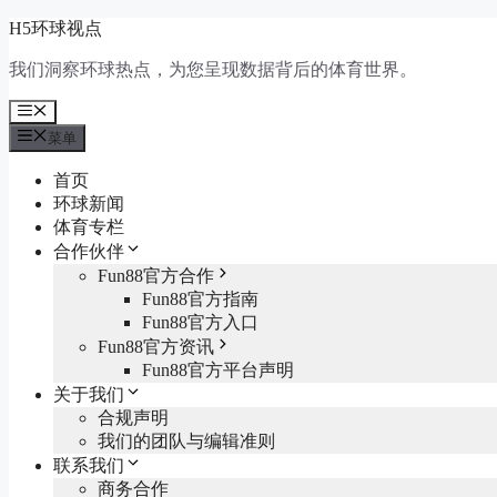
跳
H5环球视点
至
我们洞察环球热点，为您呈现数据背后的体育世界。
内
容
菜
单
菜单
首页
环球新闻
体育专栏
合作伙伴
Fun88官方合作
Fun88官方指南
Fun88官方入口
Fun88官方资讯
Fun88官方平台声明
关于我们
合规声明
我们的团队与编辑准则
联系我们
商务合作