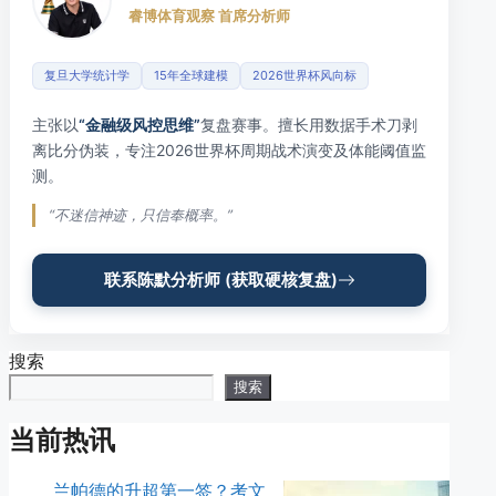
睿博体育观察 首席分析师
复旦大学统计学
15年全球建模
2026世界杯风向标
主张以
“金融级风控思维”
复盘赛事。擅长用数据手术刀剥
离比分伪装，专注2026世界杯周期战术演变及体能阈值监
测。
“不迷信神迹，只信奉概率。”
联系陈默分析师 (获取硬核复盘)
搜索
搜索
当前热讯
兰帕德的升超第一签？考文