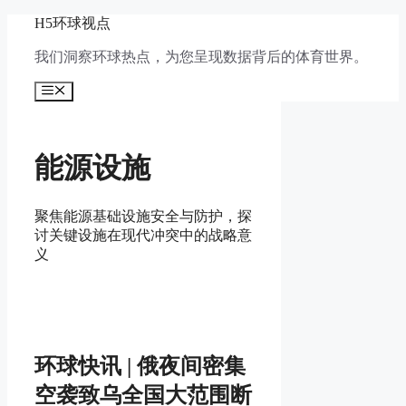
跳
H5环球视点
至
我们洞察环球热点，为您呈现数据背后的体育世界。
内
容
菜
单
能源设施
聚焦能源基础设施安全与防护，探
讨关键设施在现代冲突中的战略意
义
环球快讯 | 俄夜间密集
空袭致乌全国大范围断