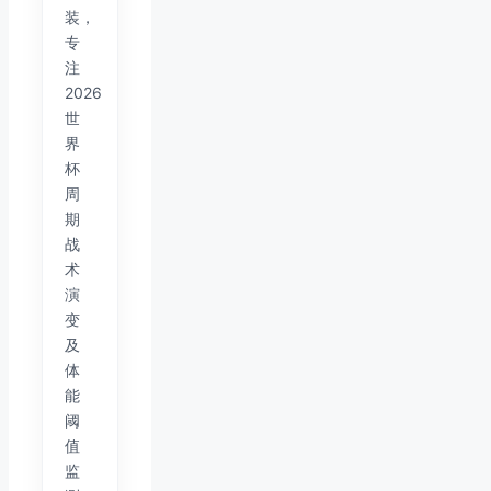
装，
专
注
2026
世
界
杯
周
期
战
术
演
变
及
体
能
阈
值
监