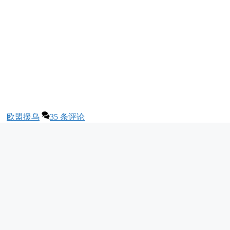
、
欧盟援乌
35 条评论