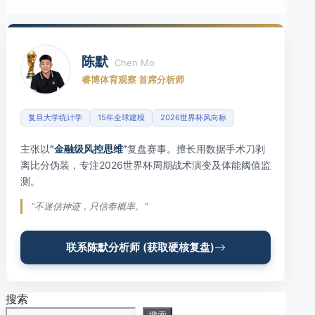
陈默
Chen Mo
睿博体育观察 首席分析师
复旦大学统计学
15年全球建模
2026世界杯风向标
主张以
“金融级风控思维”
复盘赛事。擅长用数据手术刀剥
离比分伪装，专注2026世界杯周期战术演变及体能阈值监
测。
“不迷信神迹，只信奉概率。”
联系陈默分析师 (获取硬核复盘)
搜索