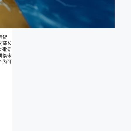
持贷
交部长
欧洲清
面临未
产为可