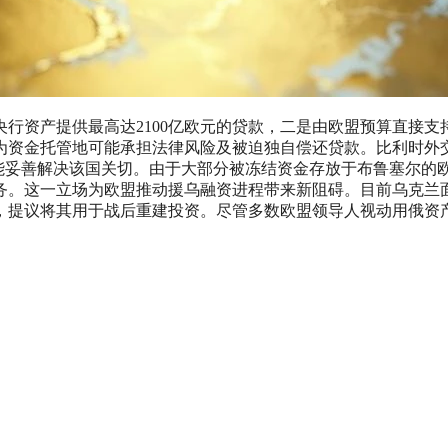
行资产提供最高达2100亿欧元的贷款，二是由欧盟预算直接支
为资金托管地可能承担法律风险及被迫独自偿还贷款。比利时外
未能妥善解决该国关切。由于大部分被冻结资金存放于布鲁塞尔的
务。这一立场为欧盟推动援乌融资进程带来新阻碍。目前乌克兰
，提议将其用于战后重建投资。尽管多数欧盟领导人视动用俄资