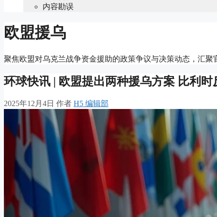
内容勘误
欧盟援乌
聚焦欧盟对乌克兰战争资金援助的政策争议与决策动态，汇聚
环球快讯 | 欧盟提出两种援乌方案 比利
2025年12月4日
作者
H5 编辑部