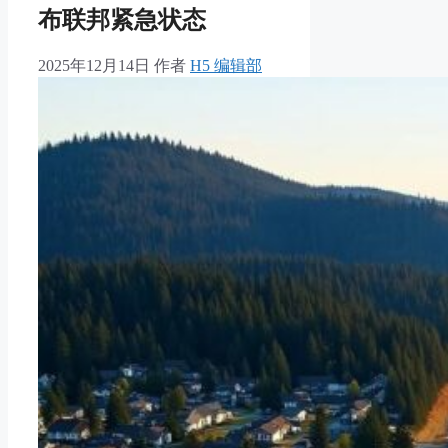
布联邦紧急状态
2025年12月14日
作者
H5 编辑部