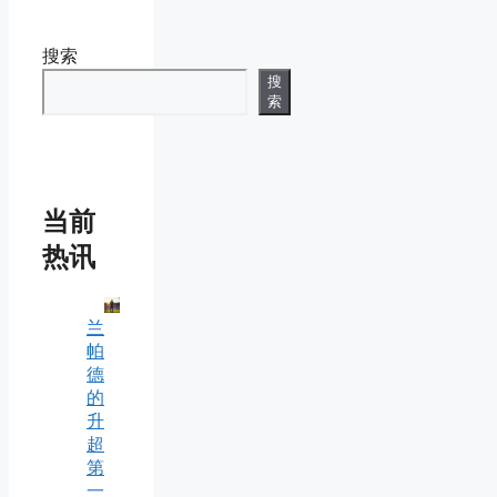
搜索
搜
索
当前
热讯
兰
帕
德
的
升
超
第
一