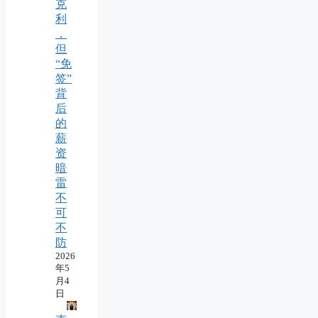
克
利
，
但
“免
签”
背
后
的
薪
资
暗
雷
不
可
不
防
2026
年5
月4
日