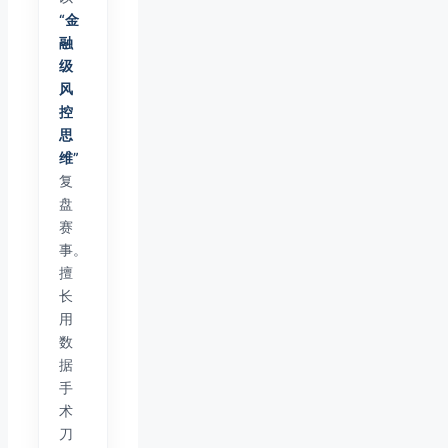
“金
融
级
风
控
思
维”
复
盘
赛
事。
擅
长
用
数
据
手
术
刀