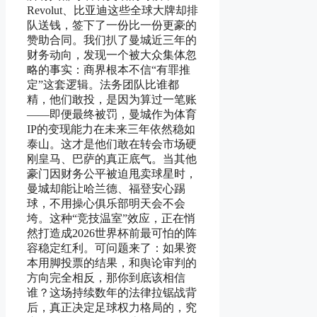
Revolut、比亚迪这些全球大牌却排
队送钱，签下了一份比一份更豪的
赞助合同。我们扒了曼城近三年的
财务动向，发现一个被大众集体忽
略的事实：商界根本不信“有罪推
定”这套逻辑。法务团队比谁都
精，他们敢投，是因为算过一笔账
——即便最终被罚，曼城作为体育
IP的变现能力在未来三年依然稳如
泰山。这才是他们敢在转会市场硬
刚皇马、巴萨的真正底气。当其他
豪门因财务公平被迫甩卖球星时，
曼城却能让哈兰德、福登安心踢
球，不用操心俱乐部明天会不会
垮。这种“竞技温室”效应，正在悄
然打造成2026世界杯前最可怕的阵
容稳定红利。可问题来了：如果资
本用脚投票的结果，和舆论审判的
方向完全相反，那你到底该相信
谁？这场持续数年的法律拉锯战背
后，真正决定足球权力格局的，究