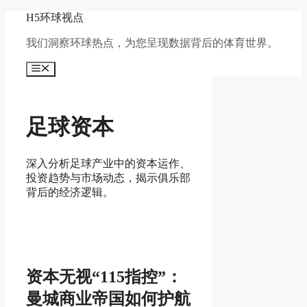
跳
H5环球视点
至
我们洞察环球热点，为您呈现数据背后的体育世界。
内
容
菜
单
足球资本
深入分析足球产业中的资本运作、
投资趋势与市场动态，揭示俱乐部
背后的经济逻辑。
资本无视“115指控”：
曼城商业帝国如何护航