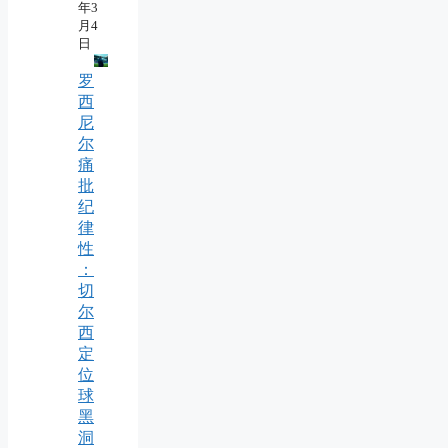
年3
月4
日
罗
西
尼
尔
痛
批
纪
律
性
：
切
尔
西
定
位
球
黑
洞