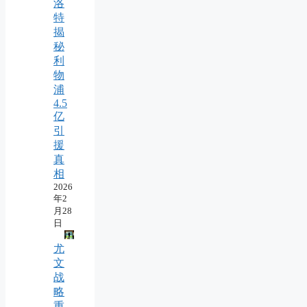
洛
特
揭
秘
利
物
浦
4.5
亿
引
援
真
相
2026
年2
月28
日
尤
文
战
略
重