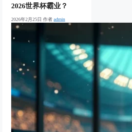
2026世界杯霸业？
2026年2月25日
作者
admin