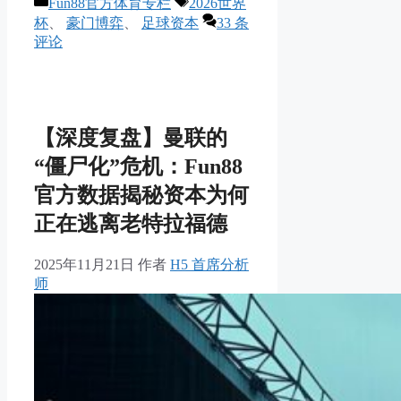
分
标
Fun88官方体育专栏
2026世界
分
类
签
杯
、
豪门博弈
、
足球资本
33 条
享
评论
【深度复盘】曼联的
“僵尸化”危机：Fun88
官方数据揭秘资本为何
正在逃离老特拉福德
2025年11月21日
作者
H5 首席分析
师