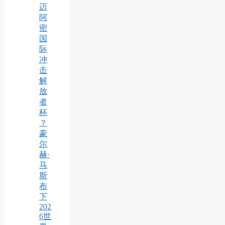
迈
阿
密
国
际
冲
击
解
放
者
杯
？
豪
尔
赫·
马
斯
布
下
202
6世