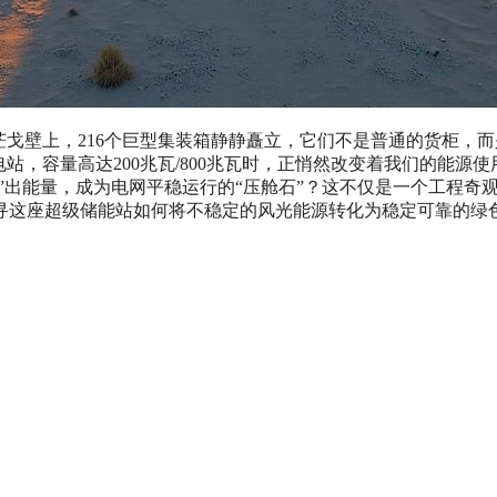
茫戈壁上，216个巨型集装箱静静矗立，它们不是普通的货柜，而
站，容量高达200兆瓦/800兆瓦时，正悄然改变着我们的能源使
”出能量，成为电网平稳运行的“压舱石”？这不仅是一个工程奇
寻这座超级储能站如何将不稳定的风光能源转化为稳定可靠的绿