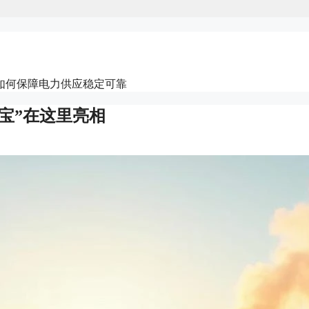
如何保障电力供应稳定可靠
电宝”在这里亮相