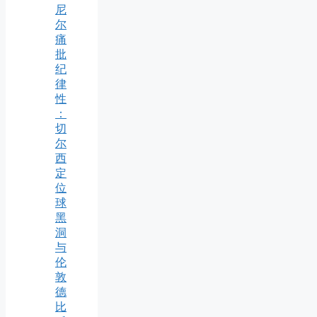
尼
尔
痛
批
纪
律
性
：
切
尔
西
定
位
球
黑
洞
与
伦
敦
德
比