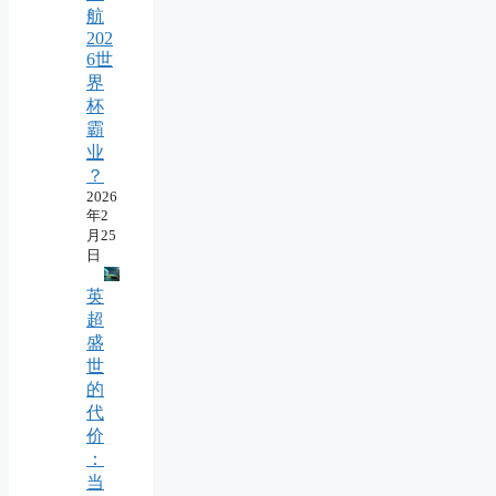
航
202
6世
界
杯
霸
业
？
2026
年2
月25
日
英
超
盛
世
的
代
价
：
当