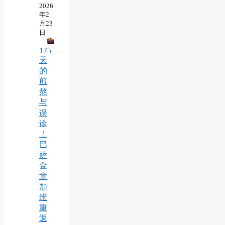
2026
年2
月23
日
175
天
的
煎
熬
与
误
诊
！
巴
萨
金
童
加
维
重
返