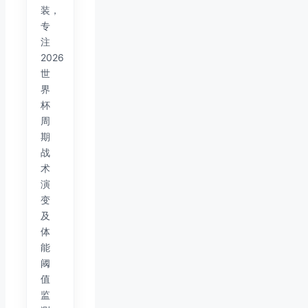
装，
专
注
2026
世
界
杯
周
期
战
术
演
变
及
体
能
阈
值
监