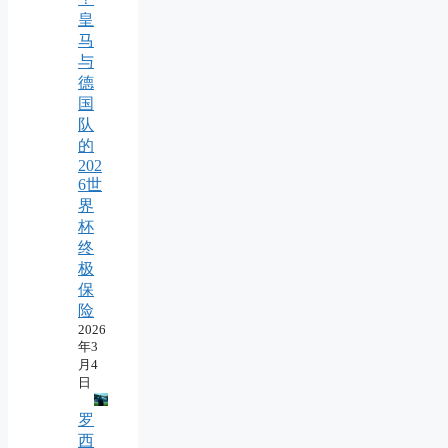
皇
马
与
德
国
队
的
202
6世
界
杯
终
极
保
险
2026
年3
月4
日
罗
西