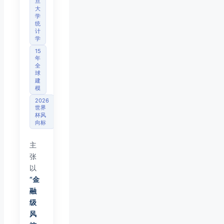
旦
大
学
统
计
学
15
年
全
球
建
模
2026
世界
杯风
向标
主
张
以
“金
融
级
风