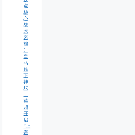
点
核
心
战
术
密
档
】
皇
马
跌
下
神
坛
，
英
超
开
启
“上
帝