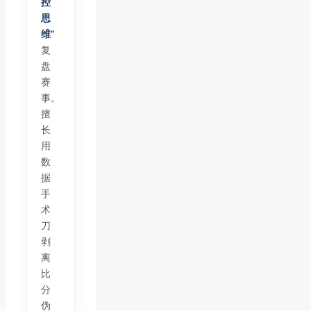
控
思
维”
复
盘
赛
事。
擅
长
用
数
据
手
术
刀
剥
离
比
分
伪