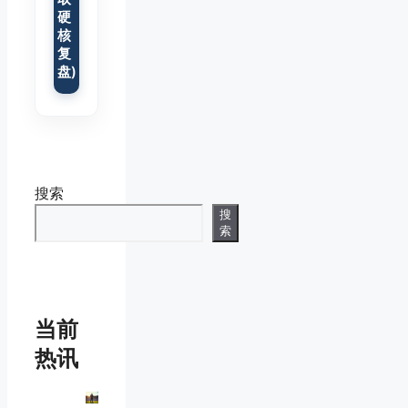
硬
核
复
盘)
搜索
搜
索
当前
热讯