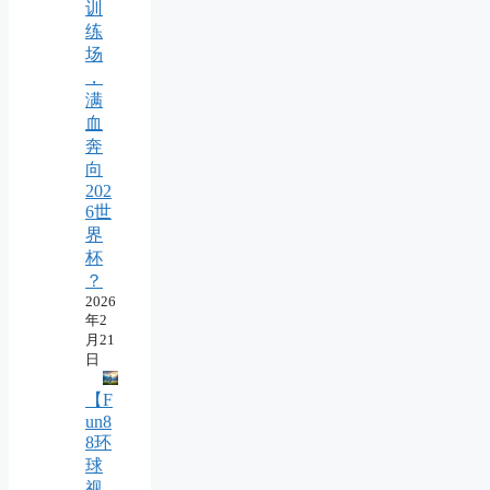
训
练
场
，
满
血
奔
向
202
6世
界
杯
？
2026
年2
月21
日
【F
un8
8环
球
视