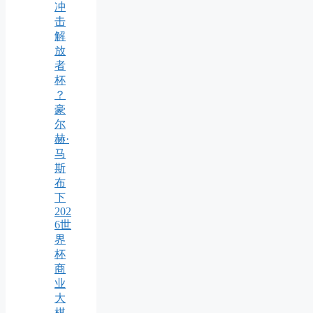
冲
击
解
放
者
杯
？
豪
尔
赫·
马
斯
布
下
202
6世
界
杯
商
业
大
棋