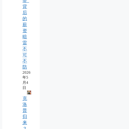
签”
背
后
的
薪
资
暗
雷
不
可
不
防
2026
年5
月4
日
克
洛
普
归
来
？