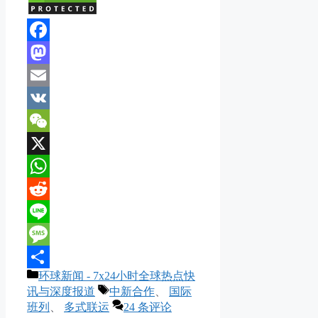
Facebook
Mastodon
Email
VK
WeChat
X
WhatsApp
Reddit
Line
Message
分
环球新闻 - 7x24小时全球热点快
分
类
标
讯与深度报道
中新合作
、
国际
享
签
班列
、
多式联运
24 条评论