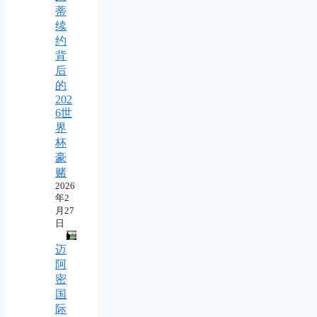
蒂
续
约
背
后
的
202
6世
界
杯
豪
赌
2026
年2
月27
日
迈
阿
密
国
际