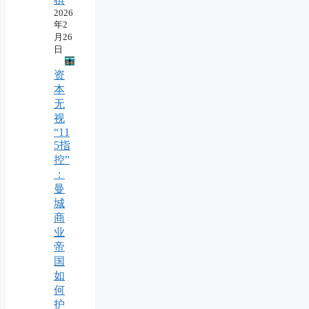
2026
年2
月26
日
资
本
无
视
“11
5指
控”
：
曼
城
商
业
帝
国
如
何
护