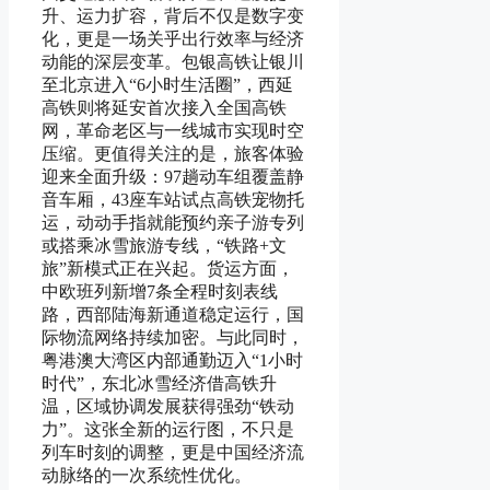
升、运力扩容，背后不仅是数字变
化，更是一场关乎出行效率与经济
动能的深层变革。包银高铁让银川
至北京进入“6小时生活圈”，西延
高铁则将延安首次接入全国高铁
网，革命老区与一线城市实现时空
压缩。更值得关注的是，旅客体验
迎来全面升级：97趟动车组覆盖静
音车厢，43座车站试点高铁宠物托
运，动动手指就能预约亲子游专列
或搭乘冰雪旅游专线，“铁路+文
旅”新模式正在兴起。货运方面，
中欧班列新增7条全程时刻表线
路，西部陆海新通道稳定运行，国
际物流网络持续加密。与此同时，
粤港澳大湾区内部通勤迈入“1小时
时代”，东北冰雪经济借高铁升
温，区域协调发展获得强劲“铁动
力”。这张全新的运行图，不只是
列车时刻的调整，更是中国经济流
动脉络的一次系统性优化。