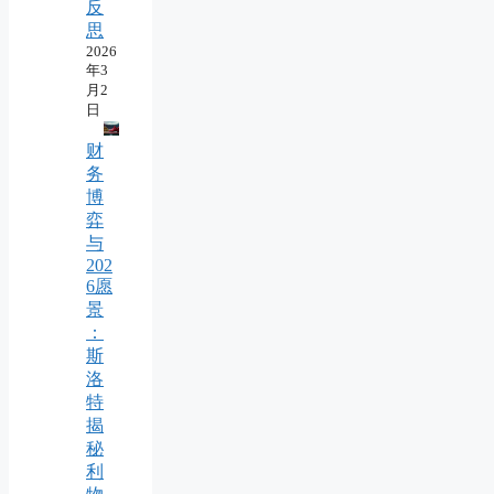
反
思
2026
年3
月2
日
财
务
博
弈
与
202
6愿
景
：
斯
洛
特
揭
秘
利