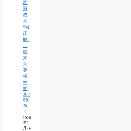
欧
冠
成
为
“减
压
舱”
，
谁
来
为
英
格
兰
的
202
6买
单
？
2026
年2
月24