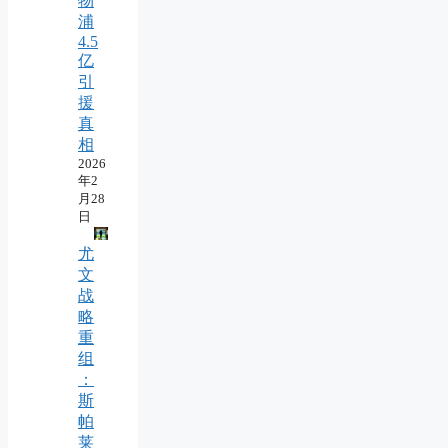
物
浦
4.5
亿
引
援
真
相
2026
年2
月28
日
尤
文
战
略
重
组
：
斯
帕
莱