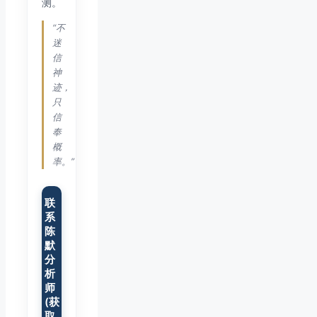
测。
“不
迷
信
神
迹，
只
信
奉
概
率。”
联
系
陈
默
分
析
师
(获
取