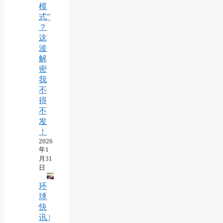
模
式”
？
这
波
解
密
我
不
得
不
发
！
2026
年1
月31
日
环
球
快
讯 |