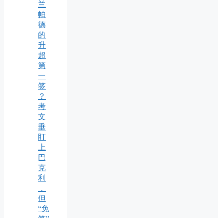
兰
帕
德
的
升
超
第
一
签
？
考
文
垂
盯
上
巴
克
利
，
但
“免