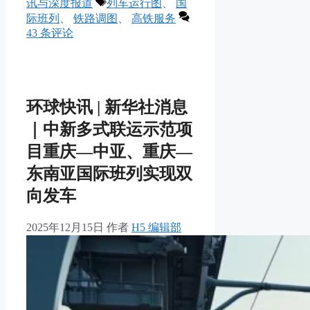
类
标
讯与深度报道
列车运行图
、
国
享
签
际班列
、
铁路调图
、
高铁服务
43 条评论
环球快讯 | 新华社消息
｜中新多式联运示范项
目重庆—中亚、重庆—
东南亚国际班列实现双
向发车
2025年12月15日
作者
H5 编辑部