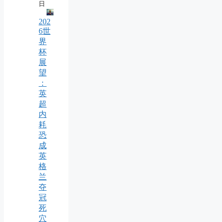
日
202
6世
界
杯
展
望
：
英
超
内
耗
恐
成
英
格
兰
夺
冠
死
穴