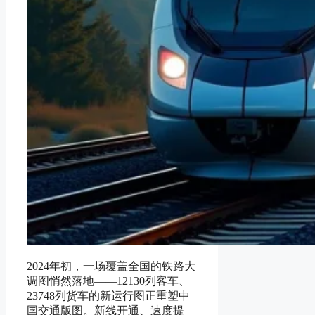
2024年初，一场覆盖全国的铁路大
调图悄然落地——12130列客车、
23748列货车的新运行图正重塑中
国交通版图。新线开通、速度提