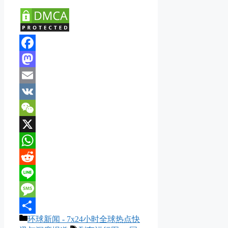
Facebook
Mastodon
Email
VK
WeChat
X
WhatsApp
Reddit
Line
Message
分
环球新闻 - 7x24小时全球热点快
分