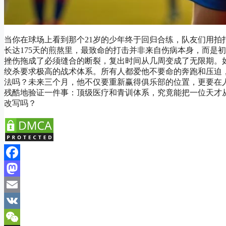
当你在球场上看到那个21岁的少年终于回归合练，队友们用
长达175天的煎熬里，最致命的打击并非来自伤病本身，而是
挫伤拖成了必须缝合的断裂，复出时间从几周变成了无限期。
绞杀要求极高的战术体系。所有人都爱他不要命的奔跑和压迫
法吗？未来三个月，他不仅要重新赢得俱乐部的位置，更要在
残酷地验证一件事：顶级医疗和青训体系，究竟能把一位天才从
改写吗？
Facebook
Mastodon
Email
VK