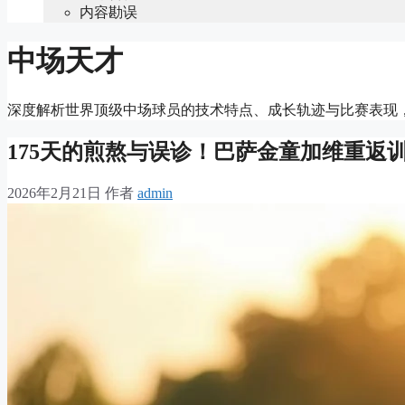
内容勘误
中场天才
深度解析世界顶级中场球员的技术特点、成长轨迹与比赛表现
175天的煎熬与误诊！巴萨金童加维重返训
2026年2月21日
作者
admin