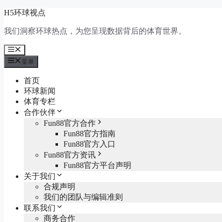
跳
H5环球视点
至
我们洞察环球热点，为您呈现数据背后的体育世界。
内
容
菜
单
菜单
首页
环球新闻
体育专栏
合作伙伴
Fun88官方合作
Fun88官方指南
Fun88官方入口
Fun88官方资讯
Fun88官方平台声明
关于我们
合规声明
我们的团队与编辑准则
联系我们
商务合作