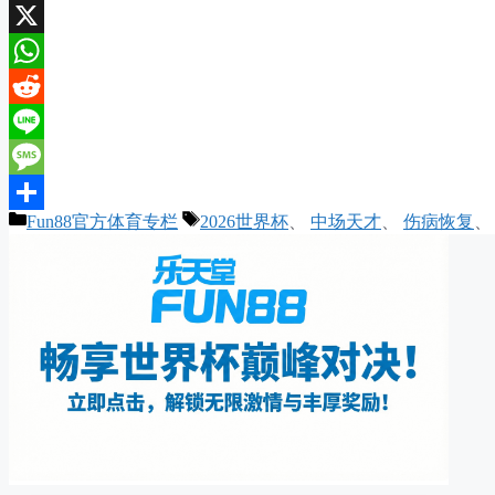
WeChat
X
WhatsApp
Reddit
Line
Message
分
标
Fun88官方体育专栏
2026世界杯
、
中场天才
、
伤病恢复
分
类
签
享