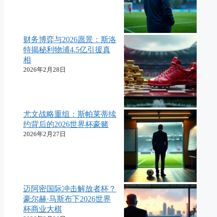
财务博弈与2026愿景：斯洛
特揭秘利物浦4.5亿引援真
相
2026年2月28日
尤文战略重组：斯帕莱蒂续
约背后的2026世界杯豪赌
2026年2月27日
迈阿密国际冲击解放者杯？
豪尔赫·马斯布下2026世界
杯商业大棋