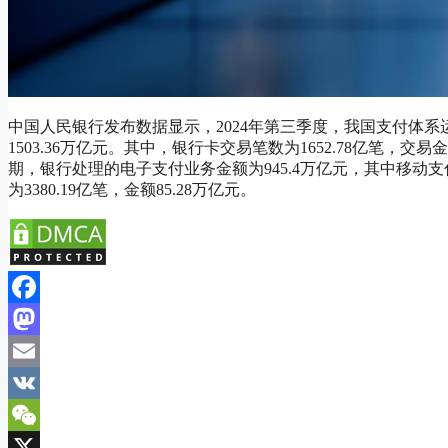
中国人民银行发布数据显示，2024年第三季度，我国支付体系运
1503.36万亿元。其中，银行卡交易笔数为1652.78亿笔，交易金
期，银行处理的电子支付业务金额为945.4万亿元，其中移动支
为3380.19亿笔，金额85.28万亿元。
Facebook
Mastodon
Email
VK
WeChat