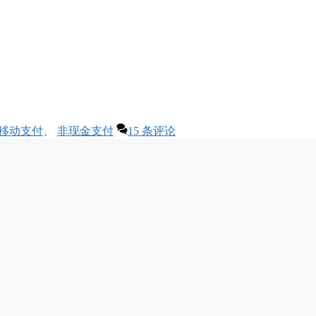
移动支付
、
非现金支付
15 条评论