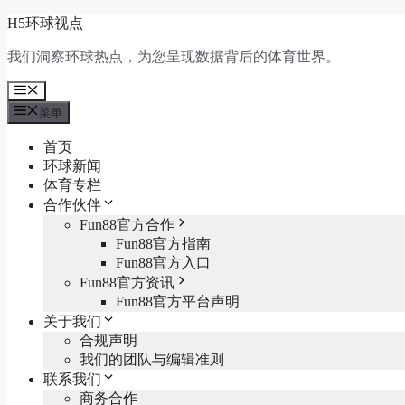
跳
H5环球视点
至
我们洞察环球热点，为您呈现数据背后的体育世界。
内
容
菜
单
菜单
首页
环球新闻
体育专栏
合作伙伴
Fun88官方合作
Fun88官方指南
Fun88官方入口
Fun88官方资讯
Fun88官方平台声明
关于我们
合规声明
我们的团队与编辑准则
联系我们
商务合作