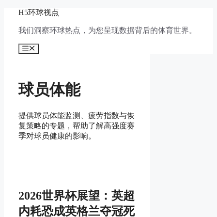
跳
H5环球视点
至
我们洞察环球热点，为您呈现数据背后的体育世界。
内
容
菜
单
球员体能
提供球员体能监测、疲劳指数与恢
复策略的专题，帮助了解高强度赛
季对球员健康的影响。
2026世界杯展望：英超
内耗恐成英格兰夺冠死