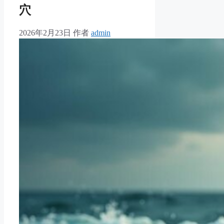
穴
2026年2月23日
作者
admin