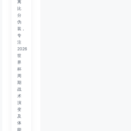
离
比
分
伪
装，
专
注
2026
世
界
杯
周
期
战
术
演
变
及
体
能