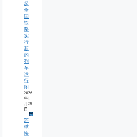
起
全
国
铁
路
实
行
新
的
列
车
运
行
图
2026
年1
月29
日
环
球
快