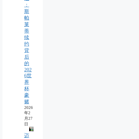
：
斯
帕
莱
蒂
续
约
背
后
的
202
6世
界
杯
豪
赌
2026
年2
月27
日
迈