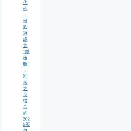
代
价
：
当
欧
冠
成
为
“减
压
舱”
，
谁
来
为
英
格
兰
的
202
6买
单