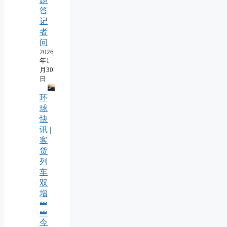
答
记
者
问
2026
年1
月30
日
环
球
快
讯 |
客
货
列
车
双
增
🚝
🚝
今