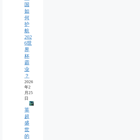
国
如
何
护
航
202
6世
界
杯
霸
业
？
2026
年2
月25
日
英
超
盛
世
的