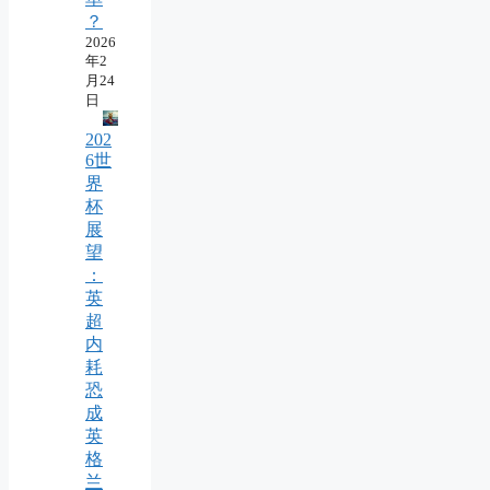
？
2026
年2
月24
日
202
6世
界
杯
展
望
：
英
超
内
耗
恐
成
英
格
兰