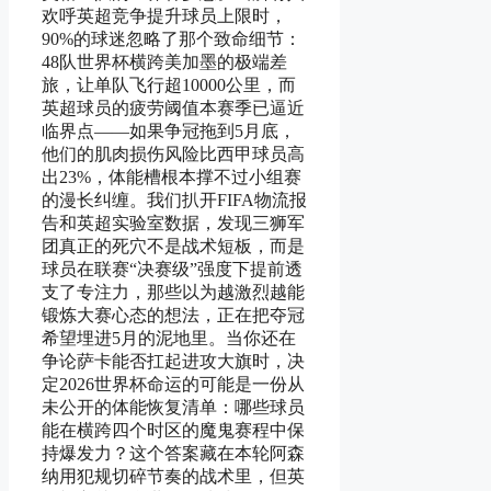
欢呼英超竞争提升球员上限时，
90%的球迷忽略了那个致命细节：
48队世界杯横跨美加墨的极端差
旅，让单队飞行超10000公里，而
英超球员的疲劳阈值本赛季已逼近
临界点——如果争冠拖到5月底，
他们的肌肉损伤风险比西甲球员高
出23%，体能槽根本撑不过小组赛
的漫长纠缠。我们扒开FIFA物流报
告和英超实验室数据，发现三狮军
团真正的死穴不是战术短板，而是
球员在联赛“决赛级”强度下提前透
支了专注力，那些以为越激烈越能
锻炼大赛心态的想法，正在把夺冠
希望埋进5月的泥地里。当你还在
争论萨卡能否扛起进攻大旗时，决
定2026世界杯命运的可能是一份从
未公开的体能恢复清单：哪些球员
能在横跨四个时区的魔鬼赛程中保
持爆发力？这个答案藏在本轮阿森
纳用犯规切碎节奏的战术里，但英