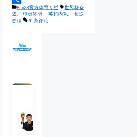
分
标
Fun88官方体育专栏
世界杯备
分
类
签
战
、
球员体能
、
英超内耗
、
长途
享
赛程
20 条评论
陈默
Chen
Mo
睿博
体育
观察
首席