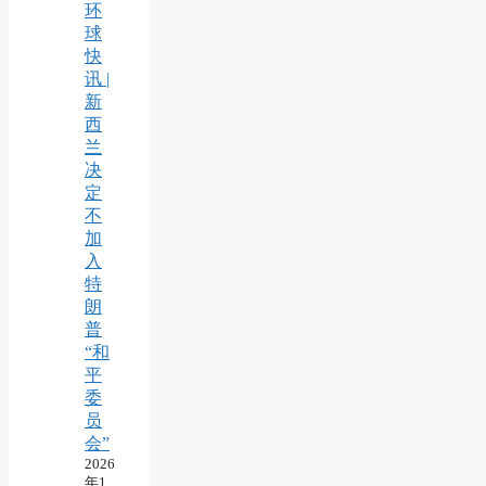
环
球
快
讯 |
新
西
兰
决
定
不
加
入
特
朗
普
“和
平
委
员
会”
2026
年1