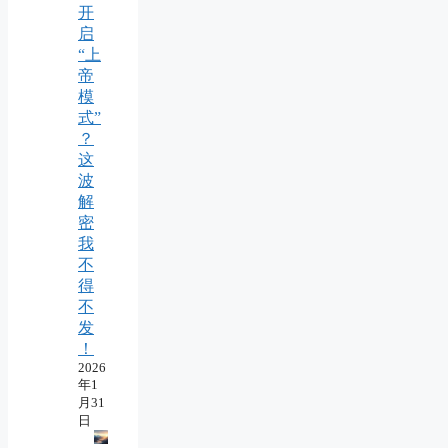
开
启
“上
帝
模
式”
？
这
波
解
密
我
不
得
不
发
！
2026
年1
月31
日