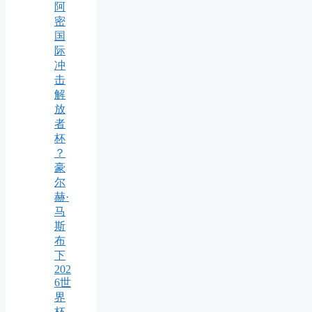
阿
密
国
际
冲
击
解
放
者
杯
？
豪
尔
赫·
马
斯
布
下
202
6世
界
杯