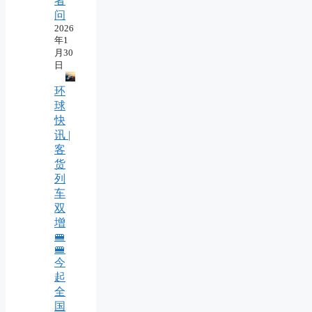
者
问
2026
年1
月30
日
环
球
快
讯 |
客
货
列
车
双
增
🚝
🚝
今
起
全
国