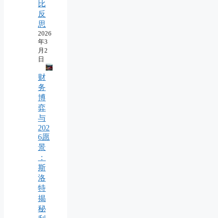
比
反
思
2026
年3
月2
日
财
务
博
弈
与
202
6愿
景
：
斯
洛
特
揭
秘