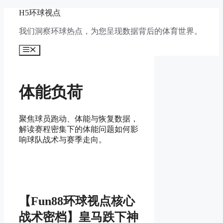
跳
H5环球视点
至
我们洞察环球热点，为您呈现数据背后的体育世界。
内
容
菜
单
体能负荷
聚焦球员跑动、体能与恢复数据，
解读赛程密集下的体能问题如何影
响球队战术与赛季走向。
【Fun88环球视点核心
战术密档】皇马跌下神