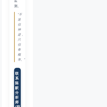
监
测。
“不
迷
信
神
迹，
只
信
奉
概
率。”
联
系
陈
默
分
析
师
(获