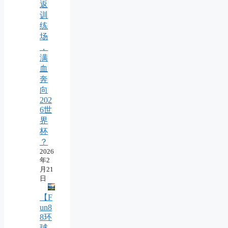
返
训
练
场
，
满
血
奔
向
202
6世
界
杯
？
2026
年2
月21
日
【F
un8
8环
球