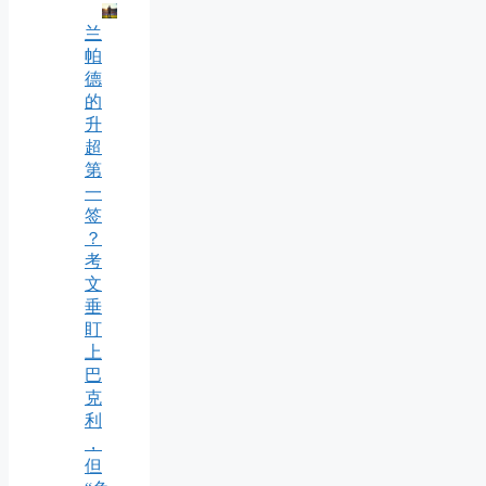
兰
帕
德
的
升
超
第
一
签
？
考
文
垂
盯
上
巴
克
利
，
但