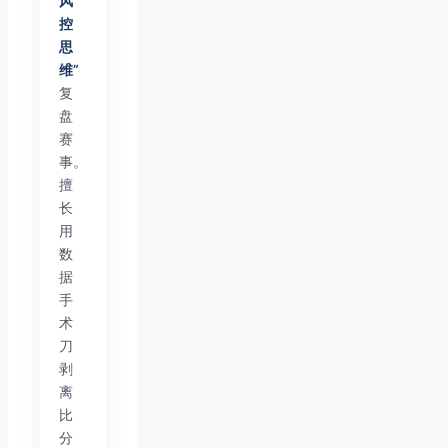
风
控
思
维”
复
盘
赛
事。
擅
长
用
数
据
手
术
刀
剥
离
比
分