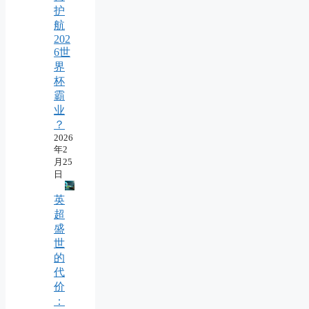
护
航
202
6世
界
杯
霸
业
？
2026
年2
月25
日
英
超
盛
世
的
代
价
：