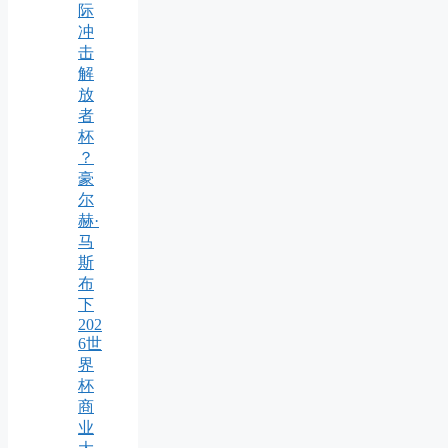
际
冲
击
解
放
者
杯
？
豪
尔
赫·
马
斯
布
下
202
6世
界
杯
商
业