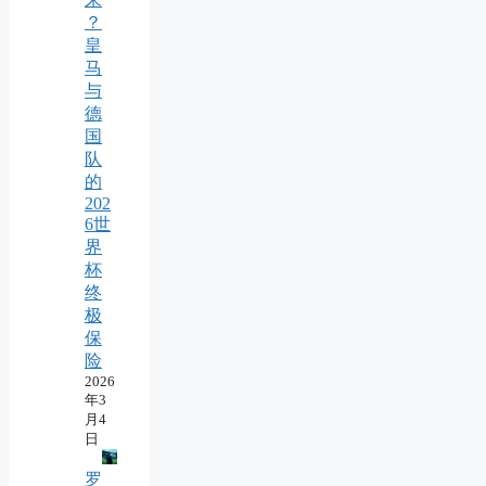
？
皇
马
与
德
国
队
的
202
6世
界
杯
终
极
保
险
2026
年3
月4
日
罗