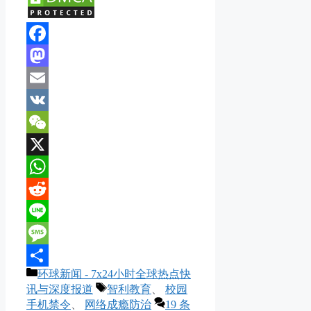
Facebook
Mastodon
Email
VK
WeChat
X
WhatsApp
Reddit
Line
Message
分
环球新闻 - 7x24小时全球热点快
分
类
标
讯与深度报道
智利教育
、
校园
享
签
手机禁令
、
网络成瘾防治
19 条