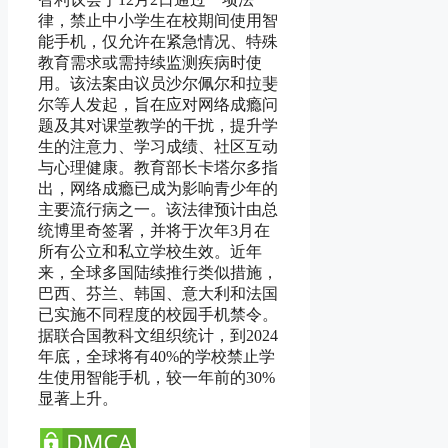
律，禁止中小学生在校期间使用智
能手机，仅允许在紧急情况、特殊
教育需求或需持续监测疾病时使
用。该法案由议员沙尔佩尔和拉斐
尔等人发起，旨在应对网络成瘾问
题及其对课堂教学的干扰，提升学
生的注意力、学习成绩、社区互动
与心理健康。教育部长卡塔尔多指
出，网络成瘾已成为影响青少年的
主要流行病之一。该法律预计由总
统博里奇签署，并将于次年3月在
所有公立和私立学校生效。近年
来，全球多国陆续推行类似措施，
巴西、芬兰、韩国、意大利和法国
已实施不同程度的校园手机禁令。
据联合国教科文组织统计，到2024
年底，全球将有40%的学校禁止学
生使用智能手机，较一年前的30%
显著上升。