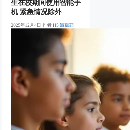
生在校期间使用智能手
机 紧急情况除外
2025年12月4日
作者
H5 编辑部