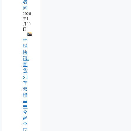
者
问
2026
年1
月30
日
环
球
快
讯 |
客
货
列
车
双
增
🚝
🚝
今
起
全
国