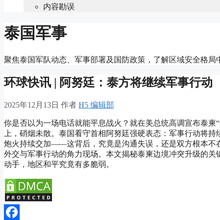
内容勘误
泰国军事
聚焦泰国军队动态、军事部署及国防政策，了解区域安全格局
环球快讯 | 阿努廷：泰方将继续军事行动
2025年12月13日
作者
H5 编辑部
你是否以为一场电话就能平息战火？就在美总统高调宣布泰柬“
上，硝烟未散。泰国看守首相阿努廷强硬表态：军事行动将持续
炮火持续交加——这背后，究竟是沟通失误，还是双方根本不
外交与军事行动的角力现场。本文揭秘泰柬边境冲突升级的关
动手，地区和平究竟有多脆弱。