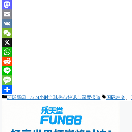
Facebook
Mastodon
Email
VK
WeChat
X
WhatsApp
Reddit
Line
Message
分
标
环球新闻 - 7x24小时全球热点快讯与深度报道
国际冲突
、
分
类
签
享