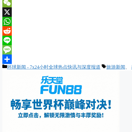
VK
WeChat
X
WhatsApp
Reddit
Line
Message
分
标
环球新闻 - 7x24小时全球热点快讯与深度报道
旅游新闻
、
分
类
签
享