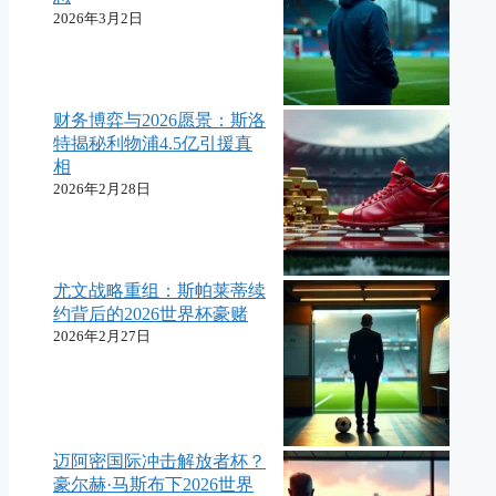
2026年3月2日
财务博弈与2026愿景：斯洛
特揭秘利物浦4.5亿引援真
相
2026年2月28日
尤文战略重组：斯帕莱蒂续
约背后的2026世界杯豪赌
2026年2月27日
迈阿密国际冲击解放者杯？
豪尔赫·马斯布下2026世界