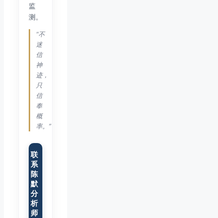
监
测。
“不
迷
信
神
迹，
只
信
奉
概
率。”
联
系
陈
默
分
析
师