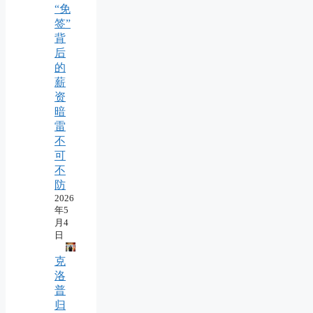
“免
签”
背
后
的
薪
资
暗
雷
不
可
不
防
2026
年5
月4
日
克
洛
普
归