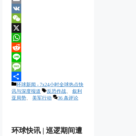
Email
VK
WeChat
X
WhatsApp
Reddit
Line
Message
分
环球新闻 - 7x24小时全球热点快
分
类
标
讯与深度报道
反恐作战
、
叙利
享
签
亚局势
、
美军行动
36 条评论
环球快讯 | 巡逻期间遭