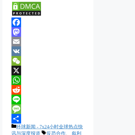
Facebook
Mastodon
Email
VK
WeChat
X
WhatsApp
Reddit
Line
Message
分
环球新闻 - 7x24小时全球热点快
分
类
标
讯与深度报道
反恐合作
、
叙利