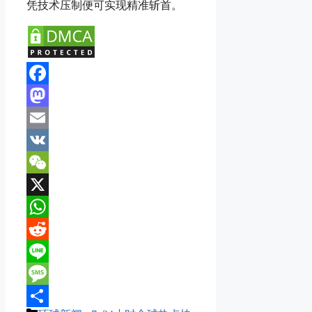
凭技术压制便可实现精准斩首。
Facebook
Mastodon
Email
VK
WeChat
X
WhatsApp
Reddit
Line
Message