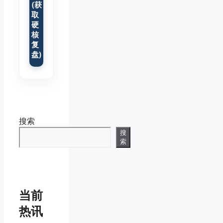
(获
取
硬
核
复
盘)
搜索
搜
索
当前
热讯