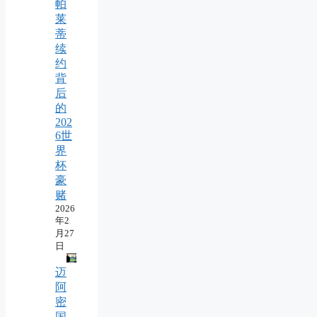
帕
莱
蒂
续
约
背
后
的
202
6世
界
杯
豪
赌
2026
年2
月27
日
迈
阿
密
国