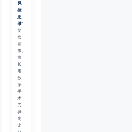
风
控
思
维”
复
盘
赛
事。
擅
长
用
数
据
手
术
刀
剥
离
比
分