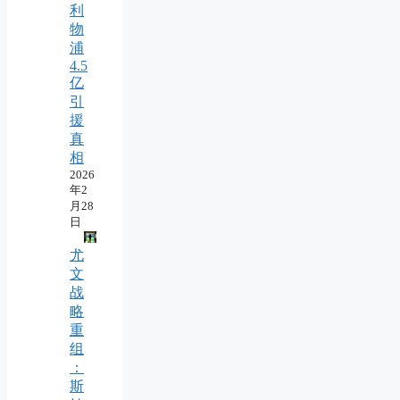
利
物
浦
4.5
亿
引
援
真
相
2026
年2
月28
日
尤
文
战
略
重
组
：
斯