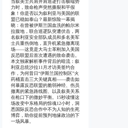
当叙美士兵肩并肩巡逻打击极端势
力时，致命枪声突然撕裂和平假
象！你是否以为叙利亚与美国的联
盟已稳如泰山？最新惊险一幕揭
晓：在曾被伊斯兰国血洗的帕尔米
拉腹地，联合巡逻队突遭伏击，两
名叙利亚安全部队成员和多名美军
士兵重伤倒地，直升机紧急撤离现
场——这竟是大马士革刚加入美国
反恐联盟后首次遭遇的致命袭击。
本文独家解析事件背后的暗流：叙
利亚总统沙拉11月才访美签约合
作，为何昔日“伊斯兰国控制区”火
药桶直击三大关键真相——袭击如
何暴露反恐联盟的脆弱神经、伤员
撤离的紧急路线图、以及叙美关系
在枪口下的微妙平衡。15秒读懂这
场改变中东格局的惊魂12小时，洞
悉国际反恐合作中不为人知的生死
博弈，助你提前预判地缘政治的下
一场风暴。