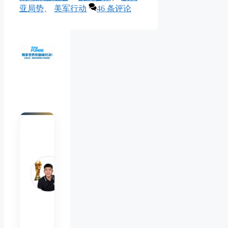
享
签
亚局势
、
美军行动
46 条评论
陈默
Chen
Mo
睿博
体育
观察
首席
分析
师