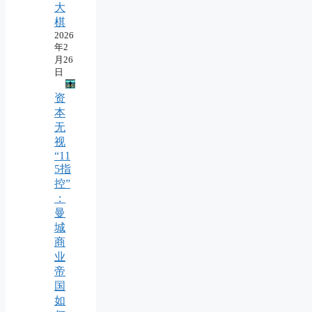
大
棋
2026
年2
月26
日
资
本
无
视
“11
5指
控”
：
曼
城
商
业
帝
国
如