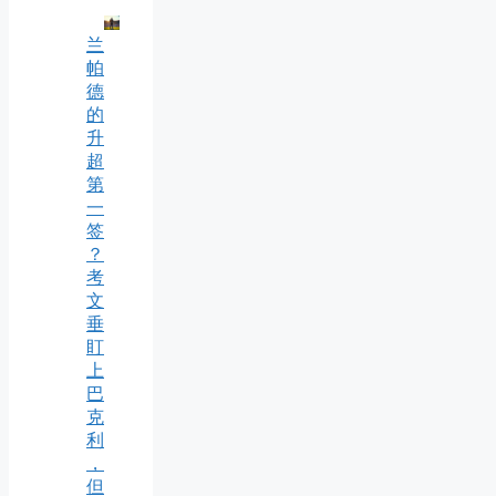
兰
帕
德
的
升
超
第
一
签
？
考
文
垂
盯
上
巴
克
利
，
但