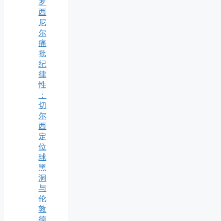
罗
西
尼
尔
痛
批
纪
律
性
：
切
尔
西
定
位
球
黑
洞
与
伦
敦
德