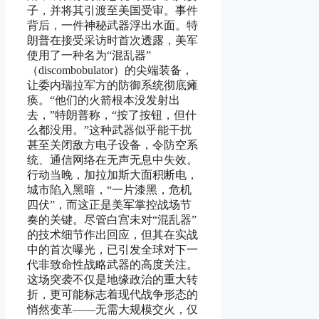
子，并将其引渡至美国受审。事件
背后，一件神秘武器浮出水面。特
朗普在接受采访时首次透露，美军
使用了一种名为“混乱器”
（discombobulator）的尖端装备，
让委内瑞拉军方的防御系统彻底瘫
痪。“他们的火箭根本没发射出
去，”特朗普称，“按了按钮，但什
么都没用。”这种武器似乎能干扰
甚至关闭敌方电子设备，令防空系
统、通信网络在无声无息中失效。
行动当晚，加拉加斯大面积断电，
城市陷入黑暗，“一片漆黑，危机
四伏”，而这正是美军掌控战场节
奏的关键。尽管白宫未对“混乱器”
的技术细节作出回应，但其在实战
中的首次曝光，已引发全球对下一
代非致命性战略武器的高度关注。
这场突袭不仅是地缘政治的重大转
折，更可能标志着现代战争形态的
悄然变革——无需大规模交火，仅