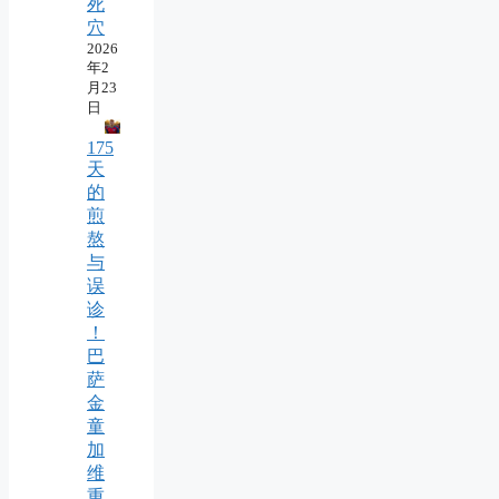
死
穴
2026
年2
月23
日
175
天
的
煎
熬
与
误
诊
！
巴
萨
金
童
加
维
重