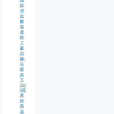
际
冲
击
解
放
者
杯
？
豪
尔
赫·
马
斯
布
下
202
6世
界
杯
商
业