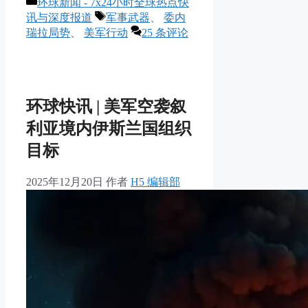
分
环球新闻 - 7x24小时全球热点快
分
类
标
讯与深度报道
军事武器
、
委内
享
签
瑞拉局势
、
美军行动
25 条评论
环球快讯 | 美军空袭叙
利亚境内伊斯兰国组织
目标
2025年12月20日
作者
H5 编辑部