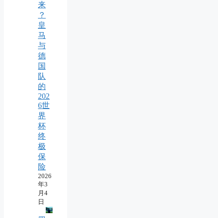
来
？
皇
马
与
德
国
队
的
202
6世
界
杯
终
极
保
险
2026
年3
月4
日