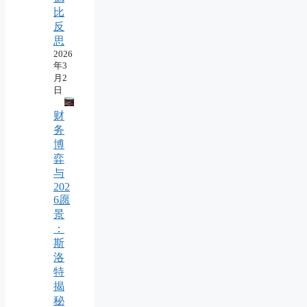
比
反
思
2026
年3
月2
日
财
务
博
弈
与
202
6愿
景
：
斯
洛
特
揭
秘