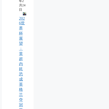
年2
月24
日
202
6世
界
杯
展
望
：
英
超
内
耗
恐
成
英
格
兰
夺
冠