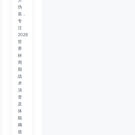
伪
装，
专
注
2026
世
界
杯
周
期
战
术
演
变
及
体
能
阈
值