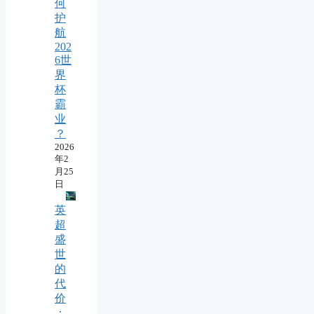
何
护
航
202
6世
界
杯
霸
业
？
2026
年2
月25
日
英
超
盛
世
的
代
价
：