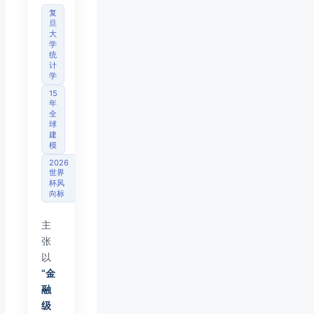
复
旦
大
学
统
计
学
15
年
全
球
建
模
2026
世界
杯风
向标
主
张
以
“金
融
级