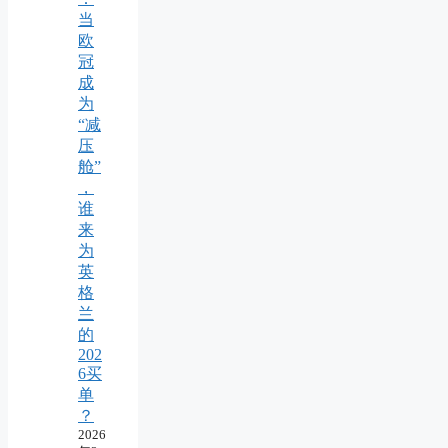
当
欧
冠
成
为
“减
压
舱”
，
谁
来
为
英
格
兰
的
202
6买
单
？
2026