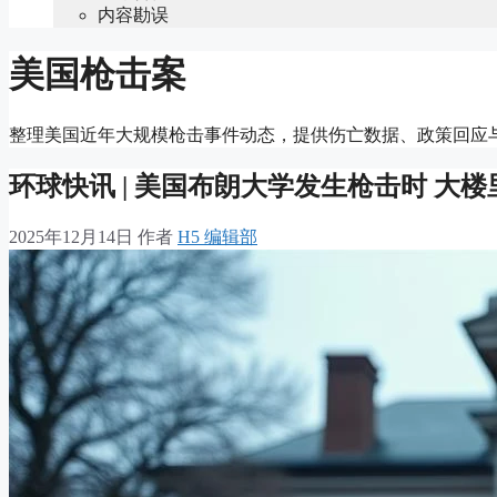
内容勘误
美国枪击案
整理美国近年大规模枪击事件动态，提供伤亡数据、政策回应
环球快讯 | 美国布朗大学发生枪击时 大
2025年12月14日
作者
H5 编辑部