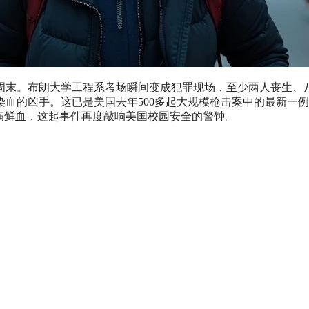
周末。布朗大学工程系考场瞬间变成犯罪现场，至少两人丧生、
血的凶手。这已是美国去年500多起大规模枪击案中的最新一
满鲜血，这起事件再度敲响美国校园安全的警钟。