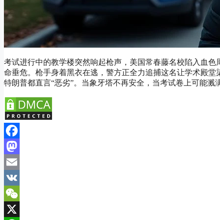
考试进行中的教学楼突然响起枪声，美国常春藤名校陷入血色
命垂危。枪手身着黑衣在逃，警方正全力追捕这名让学术殿堂染
特朗普都直言“恶劣”。当象牙塔不再安全，当考试卷上可能溅
Facebook
Mastodon
Email
VK
WeChat