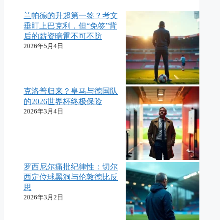
兰帕德的升超第一签？考文
垂盯上巴克利，但“免签”背
后的薪资暗雷不可不防
2026年5月4日
克洛普归来？皇马与德国队
的2026世界杯终极保险
2026年3月4日
罗西尼尔痛批纪律性：切尔
西定位球黑洞与伦敦德比反
思
2026年3月2日