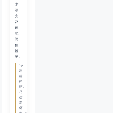
术
演
变
及
体
能
阈
值
监
测。
“不
迷
信
神
迹，
只
信
奉
概