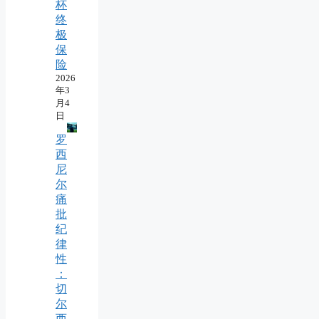
杯
终
极
保
险
2026
年3
月4
日
罗
西
尼
尔
痛
批
纪
律
性
：
切
尔
西