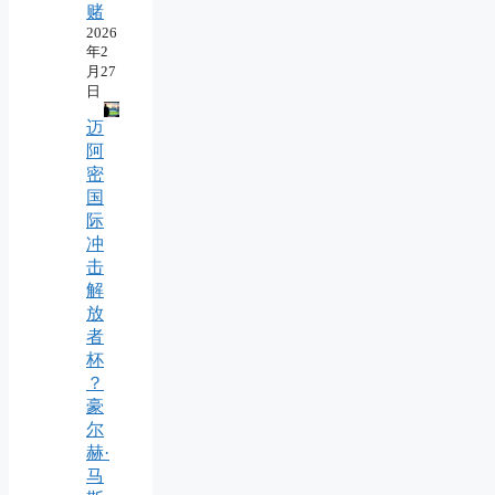
赌
2026
年2
月27
日
迈
阿
密
国
际
冲
击
解
放
者
杯
？
豪
尔
赫·
马