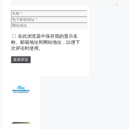
名
称
电
子
网
邮
站
在此浏览器中保存我的显示名
箱
地
称、邮箱地址和网站地址，以便下
地
址
次评论时使用。
址