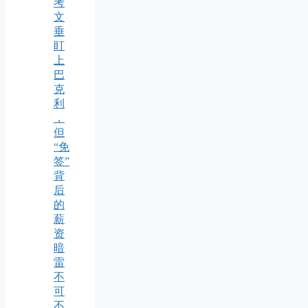
考
文
垂
盯
上
巴
克
利
，
但
“免
签”
背
后
的
薪
资
暗
雷
不
可
不