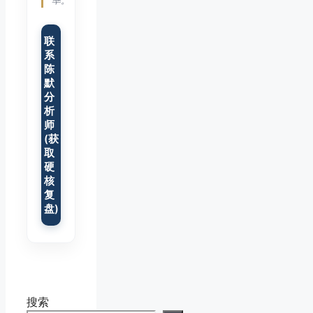
率。”
联
系
陈
默
分
析
师
(获
取
硬
核
复
盘)
搜索