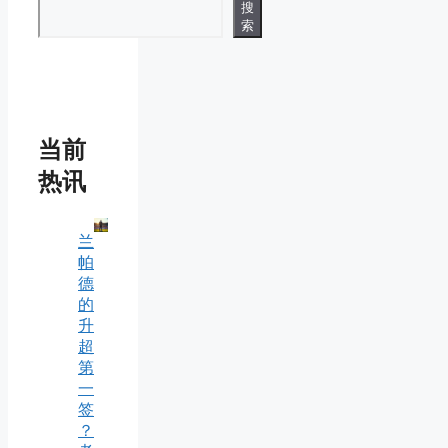
搜
索
当前
热讯
兰
帕
德
的
升
超
第
一
签
？