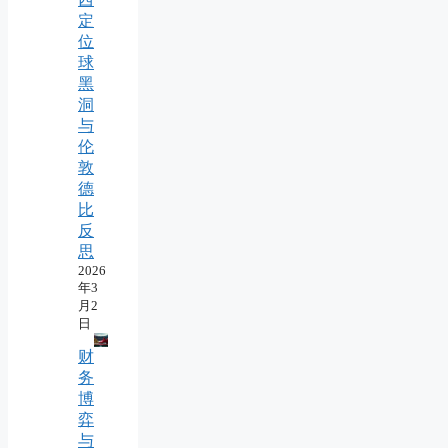
定
位
球
黑
洞
与
伦
敦
德
比
反
思
2026
年3
月2
日
财
务
博
弈
与