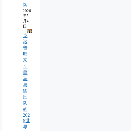
防
2026
年5
月4
日
克
洛
普
归
来
？
皇
马
与
德
国
队
的
202
6世
界