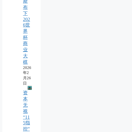
斯
布
下
202
6世
界
杯
商
业
大
棋
2026
年2
月26
日
资
本
无
视
“11
5指
控”