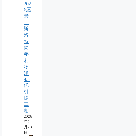
202
6愿
景
：
斯
洛
特
揭
秘
利
物
浦
4.5
亿
引
援
真
相
2026
年2
月28
日