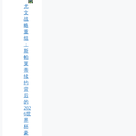
尤
文
战
略
重
组
：
斯
帕
莱
蒂
续
约
背
后
的
202
6世
界
杯
豪