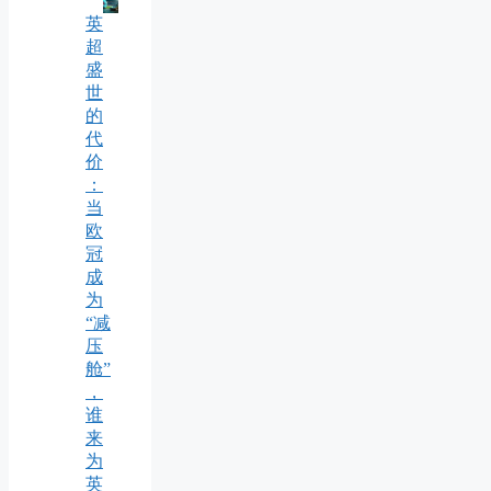
英
超
盛
世
的
代
价
：
当
欧
冠
成
为
“减
压
舱”
，
谁
来
为
英