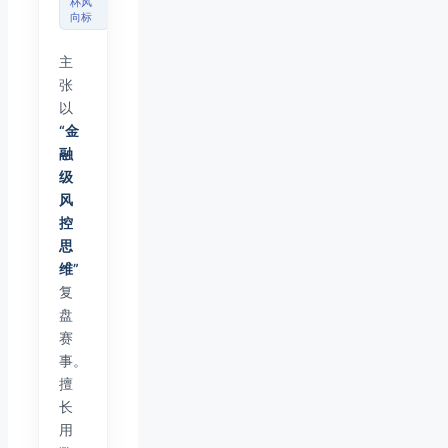
杯风
向标
主
张
以
“金
融
级
风
控
思
维”
复
盘
赛
事。
擅
长
用