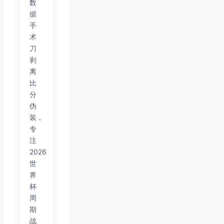
数
据
手
术
刀
剥
离
比
分
伪
装，
专
注
2026
世
界
杯
周
期
战