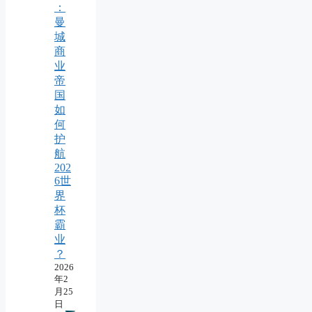
：
曼
城
商
业
帝
国
如
何
护
航
202
6世
界
杯
霸
业
？
2026
年2
月25
日