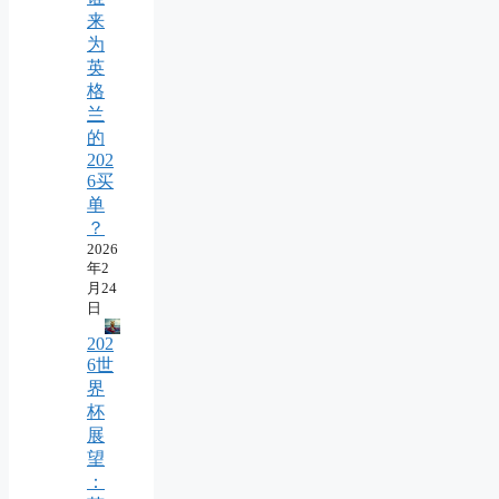
来
为
英
格
兰
的
202
6买
单
？
2026
年2
月24
日
202
6世
界
杯
展
望
：