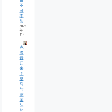
雷
不
可
不
防
2026
年5
月4
日
克
洛
普
归
来
？
皇
马
与
德
国
队
的