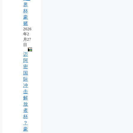
界
杯
豪
赌
2026
年2
月27
日
迈
阿
密
国
际
冲
击
解
放
者
杯
？
豪