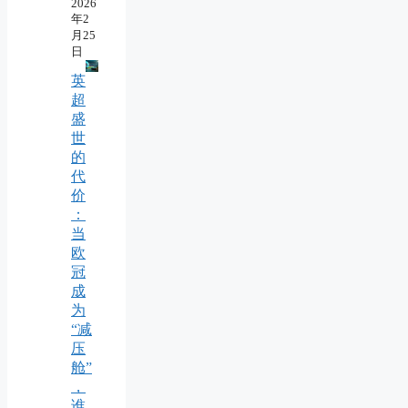
2026
年2
月25
日
英
超
盛
世
的
代
价
：
当
欧
冠
成
为
“减
压
舱”
，
谁