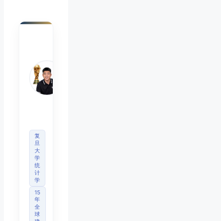
陈默
Chen
Mo
睿博
体育
观察
首席
分析
师
复
旦
大
学
统
计
学
15
年
全
球