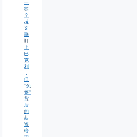
一
签
？
考
文
垂
盯
上
巴
克
利
，
但
“免
签”
背
后
的
薪
资
暗