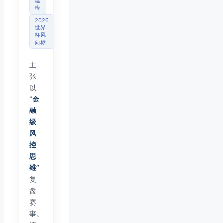
建
模
2026
世界
杯风
向标
主
张
以
“金
融
级
风
控
思
维”
复
盘
赛
事。