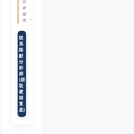
信
奉
概
率。”
联
系
陈
默
分
析
师
(获
取
硬
核
复
盘)