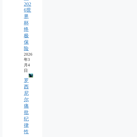
202
6世
界
杯
终
极
保
险
2026
年3
月4
日
罗
西
尼
尔
痛
批
纪
律
性