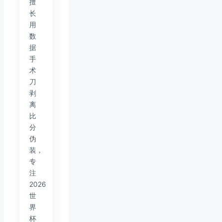
擅
长
用
数
据
手
术
刀
剥
离
比
分
伪
装，
专
注
2026
世
界
杯