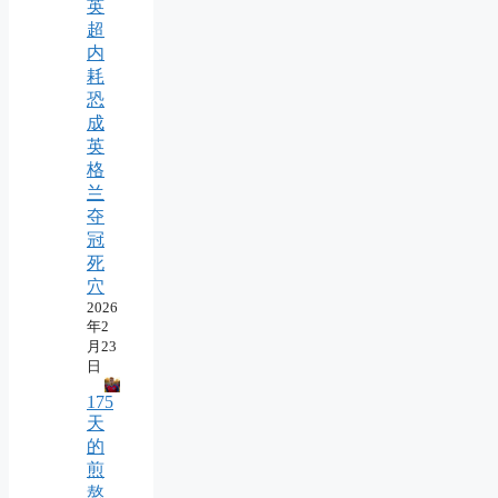
英
超
内
耗
恐
成
英
格
兰
夺
冠
死
穴
2026
年2
月23
日
175
天
的
煎
熬