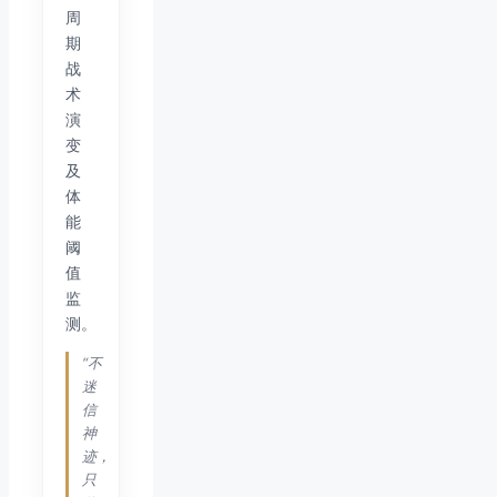
周
期
战
术
演
变
及
体
能
阈
值
监
测。
“不
迷
信
神
迹，
只