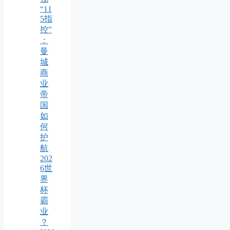
“11
5指
控”
：
曼
城
商
业
帝
国
如
何
护
航
202
6世
界
杯
霸
业
？