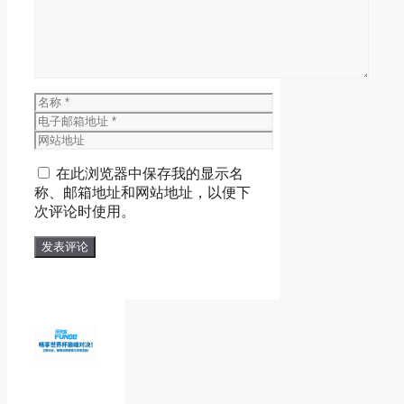
名
称
电
子
网
邮
站
在此浏览器中保存我的显示名
箱
地
称、邮箱地址和网站地址，以便下
地
址
次评论时使用。
址