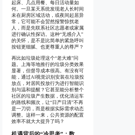
起床、几点用餐、每日活动量如
何。一旦某天系统发现老人长时间
未在厨房区域活动，或夜间起居异
常，它可能不会贸然报警惊扰老
人，而是先联系社区志愿者或家属
进行确认性探访。这种“无感介入”
的关怀，是不是比简单的紧急呼叫
按钮更细腻、也更尊重人的尊严？
再比如垃圾处理这个“老大难”问
题。上海等地推行的垃圾分类效果
显著，但督导成本很高。有没有可
能，通过AI视觉识别安装在垃圾投
放点，对居民投放行为进行智能识
别与温和提醒？它甚至能分析整个
社区的垃圾产生数据，优化清运车
的路线和频次，让“日产日清”不再
是一刀切，而是根据实际需求动态
调整。这样一来，公共资源的配置
效率不就大大提升了吗？
机遇背后的“冷思考”：数