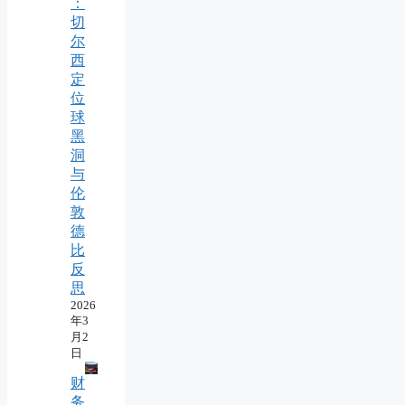
：
切
尔
西
定
位
球
黑
洞
与
伦
敦
德
比
反
思
2026
年3
月2
日
财
务