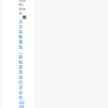
2026
年2
月28
日
尤
文
战
略
重
组
：
斯
帕
莱
蒂
续
约
背
后
的
202
6世