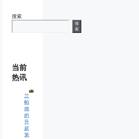
搜索
搜
索
当前
热讯
兰
帕
德
的
升
超
第