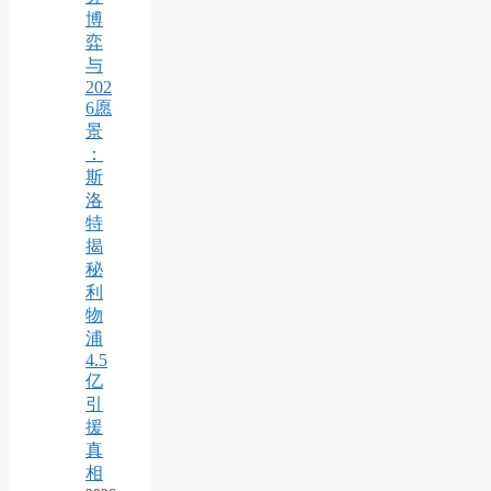
博
弈
与
202
6愿
景
：
斯
洛
特
揭
秘
利
物
浦
4.5
亿
引
援
真
相