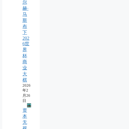
尔
赫·
马
斯
布
下
202
6世
界
杯
商
业
大
棋
2026
年2
月26
日
资
本
无
视