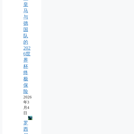
皇
马
与
德
国
队
的
202
6世
界
杯
终
极
保
险
2026
年3
月4
日
罗
西