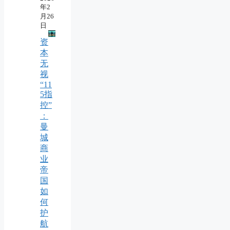
年2
月26
日
资
本
无
视
“11
5指
控”
：
曼
城
商
业
帝
国
如
何
护
航