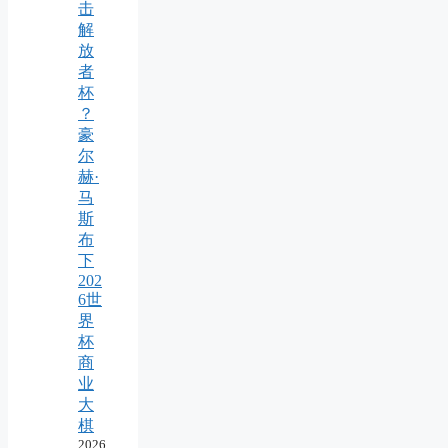
击
解
放
者
杯
？
豪
尔
赫·
马
斯
布
下
202
6世
界
杯
商
业
大
棋
2026