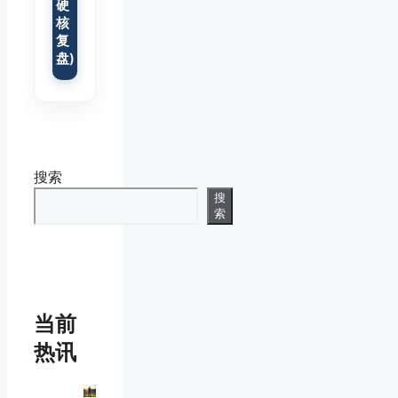
硬
核
复
盘)
搜索
搜
索
当前
热讯