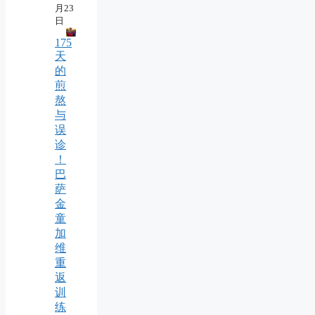
月23
日
175
天
的
煎
熬
与
误
诊
！
巴
萨
金
童
加
维
重
返
训
练