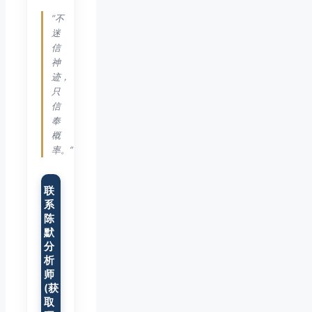
“不
迷
信
神
迹，
只
信
奉
概
率。”
联
系
陈
默
分
析
师
(获
取