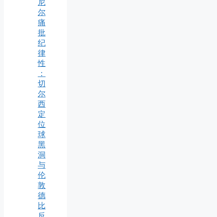
尼
尔
痛
批
纪
律
性
：
切
尔
西
定
位
球
黑
洞
与
伦
敦
德
比
反