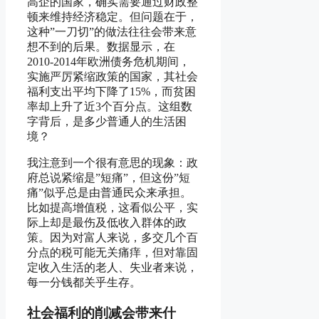
高企的国家，确实需要通过财政整
顿来维持经济稳定。但问题在于，
这种”一刀切”的做法往往会带来意
想不到的后果。数据显示，在
2010-2014年欧洲债务危机期间，
实施严厉紧缩政策的国家，其社会
福利支出平均下降了15%，而贫困
率却上升了近3个百分点。这组数
字背后，是多少普通人的生活困
境？
我注意到一个很有意思的现象：政
府总说紧缩是”短痛”，但这份”短
痛”似乎总是由普通民众来承担。
比如提高增值税，这看似公平，实
际上却是最伤及低收入群体的政
策。因为对富人来说，多交几个百
分点的税可能无关痛痒，但对靠固
定收入生活的老人、失业者来说，
每一分钱都关乎生存。
社会福利的削减会带来什