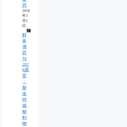
思
2026
年3
月2
日
财
务
博
弈
与
202
6愿
景
：
斯
洛
特
揭
秘
利
物