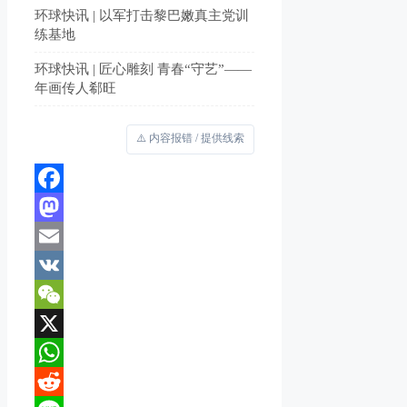
环球快讯 | 以军打击黎巴嫩真主党训
练基地
环球快讯 | 匠心雕刻 青春“守艺”——
年画传人郗旺
⚠️ 内容报错 / 提供线索
Facebook
Mastodon
Email
VK
WeChat
X
WhatsApp