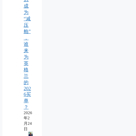
成
为
“减
压
舱”
，
谁
来
为
英
格
兰
的
202
6买
单
？
2026
年2
月24
日