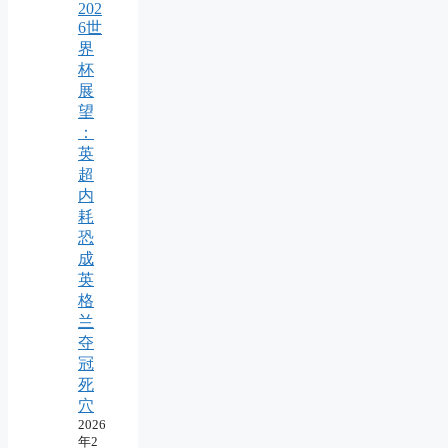
202
6世
界
杯
展
望
：
英
超
内
耗
恐
成
英
格
兰
夺
冠
死
穴
2026
年2