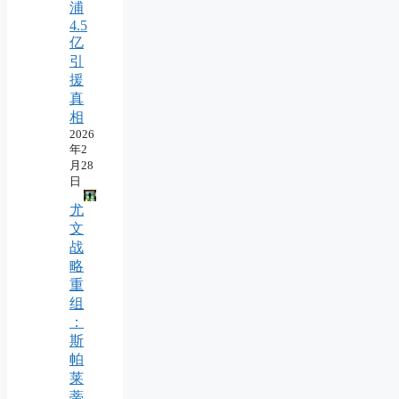
浦
4.5
亿
引
援
真
相
2026
年2
月28
日
尤
文
战
略
重
组
：
斯
帕
莱
蒂