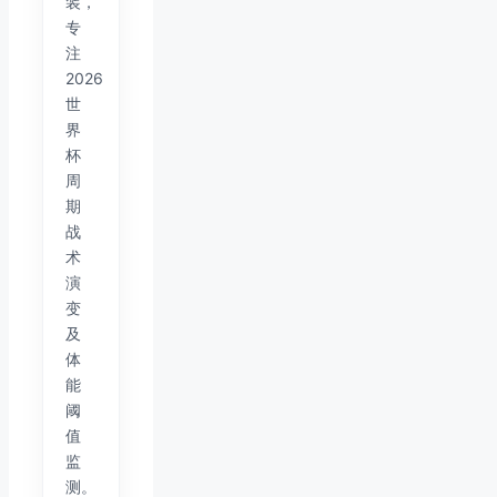
装，
专
注
2026
世
界
杯
周
期
战
术
演
变
及
体
能
阈
值
监
测。