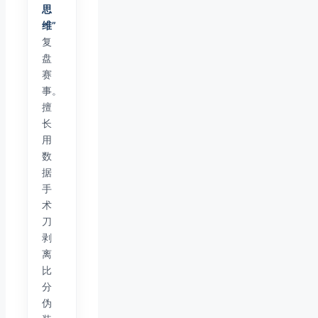
思
维”
复
盘
赛
事。
擅
长
用
数
据
手
术
刀
剥
离
比
分
伪