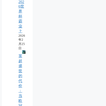
202
6世
界
杯
霸
业
？
2026
年2
月25
日
英
超
盛
世
的
代
价
：
当
欧
冠