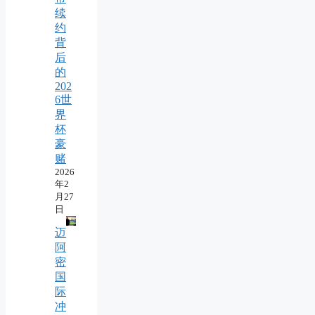
续
约
背
后
的
202
6世
界
杯
豪
赌
2026
年2
月27
日
迈
阿
密
国
际
冲