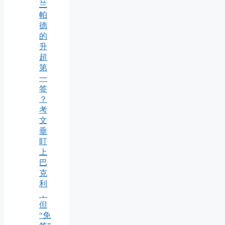
兰
帕
德
的
升
超
第
一
签
？
考
文
垂
盯
上
巴
克
利
，
但
“免