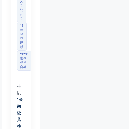
大
学
统
计
学
15
年
全
球
建
模
2026
世界
杯风
向标
主
张
以
“金
融
级
风
控