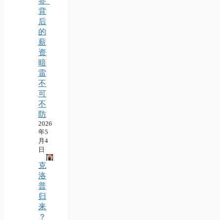
签”
背
后
的
薪
资
暗
雷
不
可
不
防
2026
年5
月4
日
克
洛
普
归
来
？