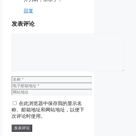
回复
发表评论
评
论
名
称
电
子
网
邮
站
在此浏览器中保存我的显示名
箱
地
称、邮箱地址和网站地址，以便下
地
址
次评论时使用。
址