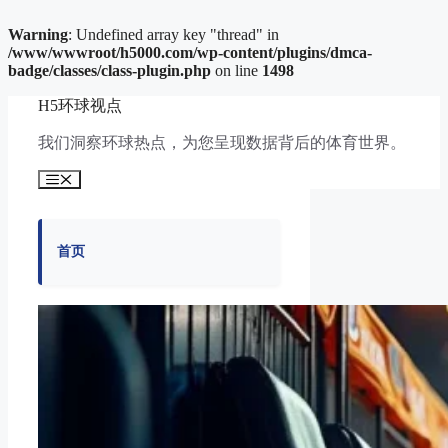
Warning
: Undefined array key "thread" in
/www/wwwroot/h5000.com/wp-content/plugins/dmca-
badge/classes/class-plugin.php
on line
1498
跳
H5环球视点
至
内
我们洞察环球热点，为您呈现数据背后的体育世界。
容
菜
单
首页