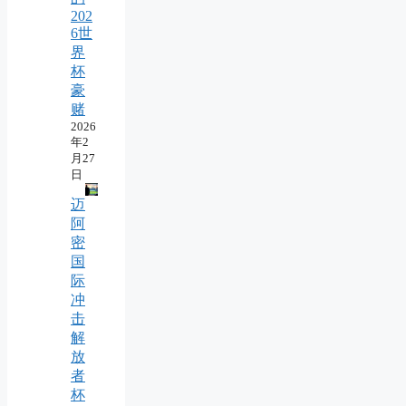
202
6世
界
杯
豪
赌
2026
年2
月27
日
迈
阿
密
国
际
冲
击
解
放
者
杯