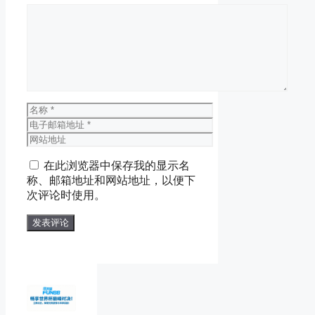
评
论
名
称
电
子
网
邮
站
在此浏览器中保存我的显示名
箱
地
称、邮箱地址和网站地址，以便下
地
址
次评论时使用。
址