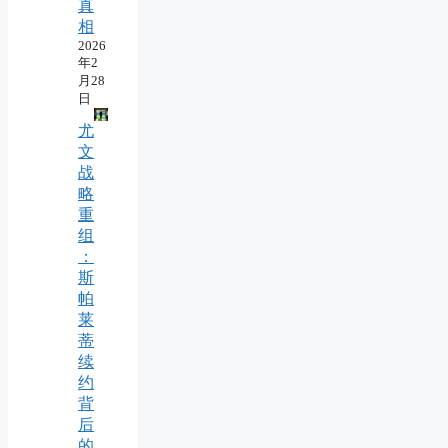
真
相
2026
年2
月28
日
尤
文
战
略
重
组
：
斯
帕
莱
蒂
续
约
背
后
的