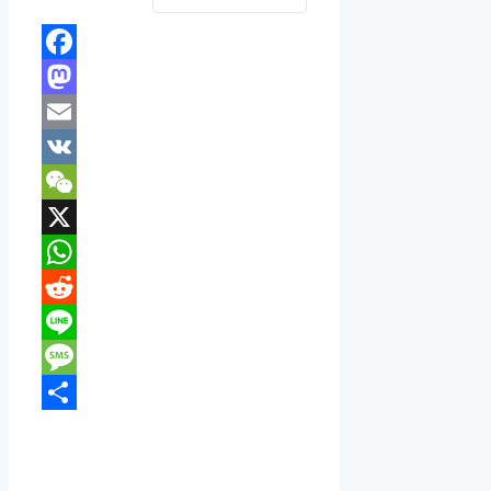
Facebook
Mastodon
Email
VK
WeChat
X
WhatsApp
Reddit
Line
Message
分
享