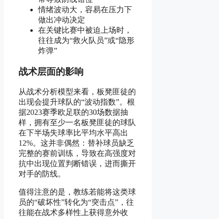
情绪波动大，容易在压力下
做出冲动决定
在关键比赛中被迫上场时，
往往成为“救火队员”或“隐形
炸弹”
战术层面的影响
从战术分析模型来看，板凳匪徒的
出现会提升球队的“波动指数”。根
据2023赛季欧足联的30场数据抽
样，拥有至少一名板凳匪徒的球队
在下半场失球率比平均水平高出
12%。这并非偶然：替补球员缺乏
完整的赛前训练，导致在高强度对
抗中出现位置判断错误，进而撕开
对手的防线。
值得注意的是，教练若能将这类球
员的“破坏性”转化为“突击点”，往
往能在战术多样性上获得意外收