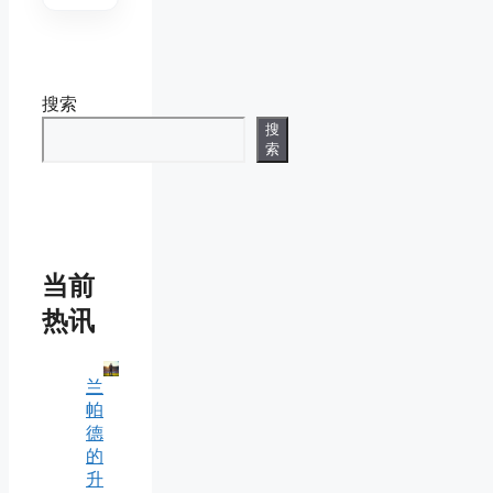
搜索
搜
索
当前
热讯
兰
帕
德
的
升