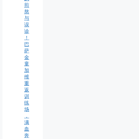
煎
熬
与
误
诊
！
巴
萨
金
童
加
维
重
返
训
练
场
，
满
血
奔