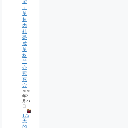
望
：
英
超
内
耗
恐
成
英
格
兰
夺
冠
死
穴
2026
年2
月23
日
175
天
的