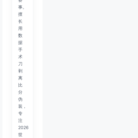
事。
擅
长
用
数
据
手
术
刀
剥
离
比
分
伪
装，
专
注
2026
世