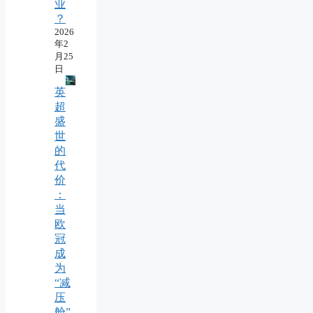
业
？
2026
年2
月25
日
英
超
盛
世
的
代
价
：
当
欧
冠
成
为
“减
压
舱”