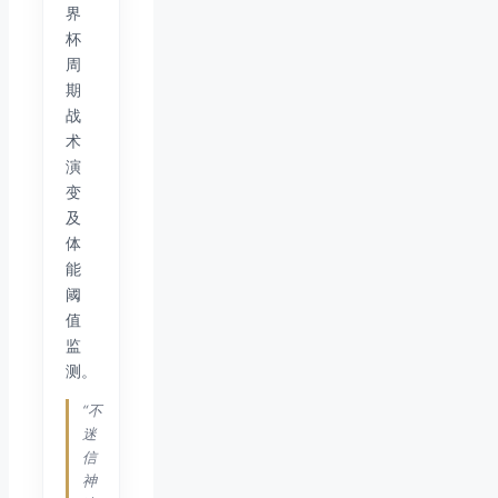
界
杯
周
期
战
术
演
变
及
体
能
阈
值
监
测。
“不
迷
信
神