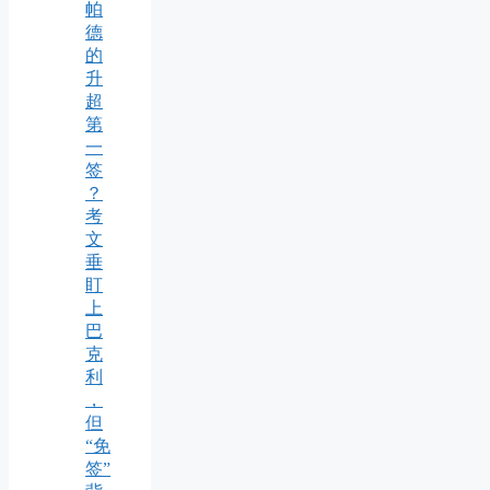
帕
德
的
升
超
第
一
签
？
考
文
垂
盯
上
巴
克
利
，
但
“免
签”