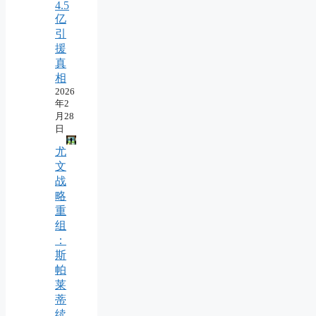
4.5
亿
引
援
真
相
2026
年2
月28
日
尤
文
战
略
重
组
：
斯
帕
莱
蒂
续