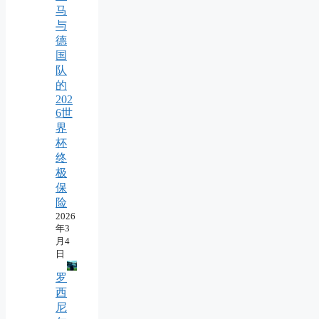
马
与
德
国
队
的
202
6世
界
杯
终
极
保
险
2026
年3
月4
日
罗
西
尼