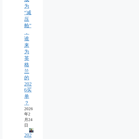
为
“减
压
舱”
，
谁
来
为
英
格
兰
的
202
6买
单
？
2026
年2
月24
日
202