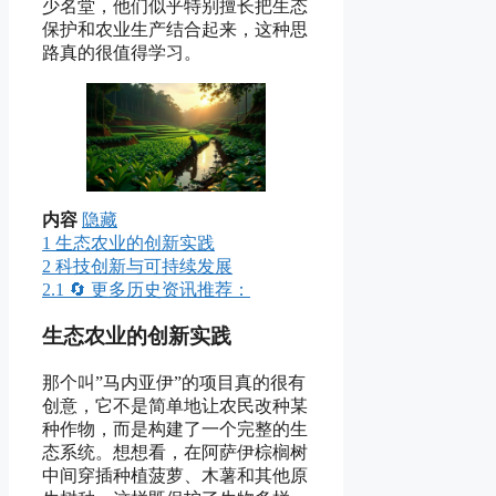
少名堂，他们似乎特别擅长把生态
保护和农业生产结合起来，这种思
路真的很值得学习。
内容
隐藏
1
生态农业的创新实践
2
科技创新与可持续发展
2.1
🔄 更多历史资讯推荐：
生态农业的创新实践
那个叫”马内亚伊”的项目真的很有
创意，它不是简单地让农民改种某
种作物，而是构建了一个完整的生
态系统。想想看，在阿萨伊棕榈树
中间穿插种植菠萝、木薯和其他原