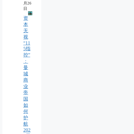
月26
日
资
本
无
视
“11
5指
控”
：
曼
城
商
业
帝
国
如
何
护
航
202