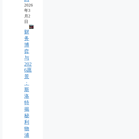
2026
年3
月2
日
财
务
博
弈
与
202
6愿
景
：
斯
洛
特
揭
秘
利
物
浦