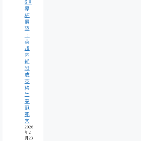
6世
界
杯
展
望
：
英
超
内
耗
恐
成
英
格
兰
夺
冠
死
穴
2026
年2
月23