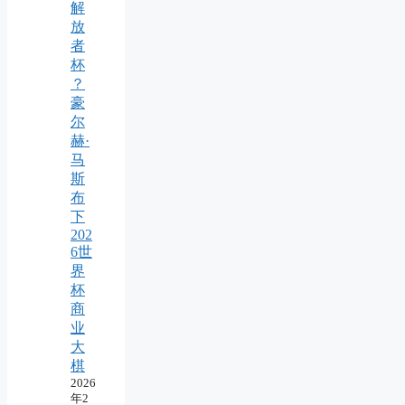
解
放
者
杯
？
豪
尔
赫·
马
斯
布
下
202
6世
界
杯
商
业
大
棋
2026
年2