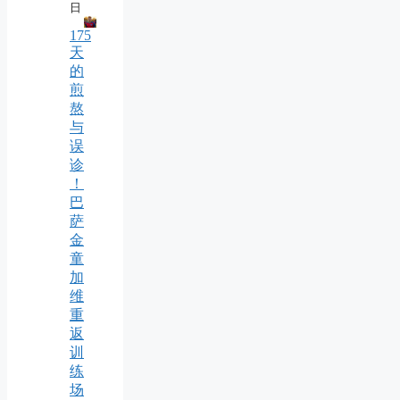
日
175
天
的
煎
熬
与
误
诊
！
巴
萨
金
童
加
维
重
返
训
练
场