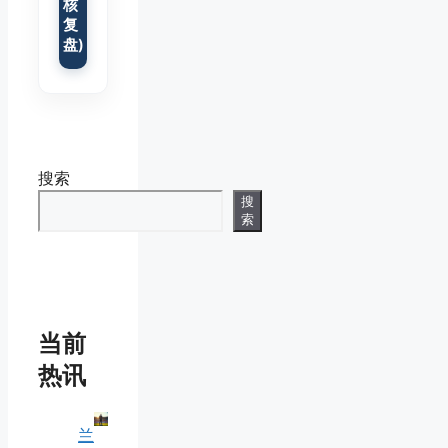
核
复
盘)
搜索
搜
索
当前
热讯
兰