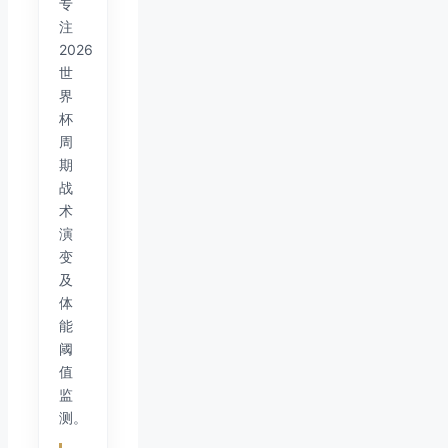
专
注
2026
世
界
杯
周
期
战
术
演
变
及
体
能
阈
值
监
测。