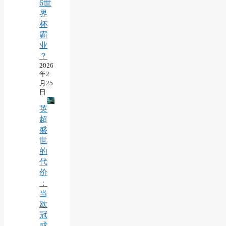
6世
界
杯
霸
业
？
2026
年2
月25
日
英
超
盛
世
的
代
价
：
当
欧
冠
成