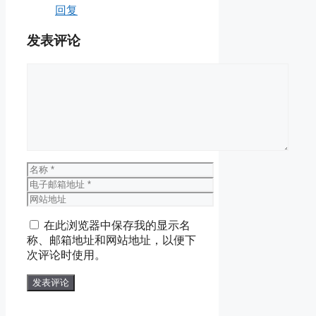
回复
发表评论
评
论
名
称
电
子
网
邮
站
在此浏览器中保存我的显示名
箱
地
称、邮箱地址和网站地址，以便下
地
址
次评论时使用。
址