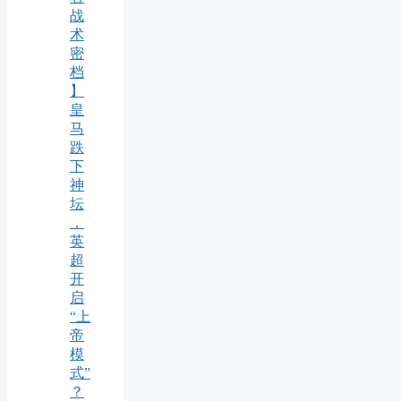
战
术
密
档
】
皇
马
跌
下
神
坛
，
英
超
开
启
“上
帝
模
式”
？