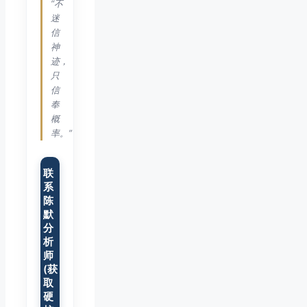
“不
迷
信
神
迹，
只
信
奉
概
率。”
联
系
陈
默
分
析
师
(获
取
硬