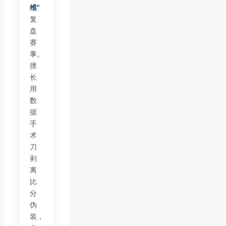
维”
复
盘
赛
事。
擅
长
用
数
据
手
术
刀
剥
离
比
分
伪
装，