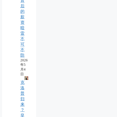
背
后
的
薪
资
暗
雷
不
可
不
防
2026
年5
月4
日
克
洛
普
归
来
？
皇