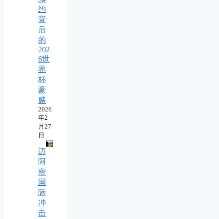
约
背
后
的
202
6世
界
杯
豪
赌
2026
年2
月27
日
迈
阿
密
国
际
冲
击