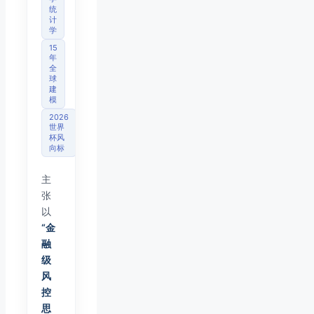
统
计
学
15
年
全
球
建
模
2026
世界
杯风
向标
主
张
以
“金
融
级
风
控
思