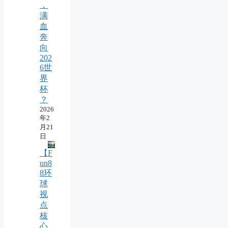
，
满
血
奔
向
202
6世
界
杯
？
2026
年2
月21
日
【F
un8
8环
球
视
点
核
心