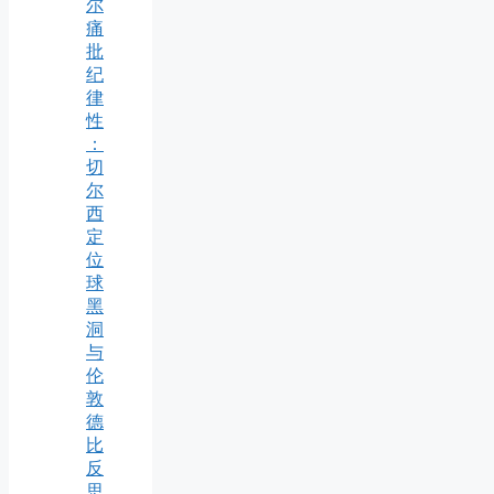
尔
痛
批
纪
律
性
：
切
尔
西
定
位
球
黑
洞
与
伦
敦
德
比
反
思